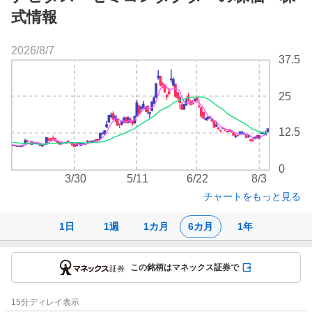
式情報
2026/8/7
株
37.5
価
チ
25
ャ
ー
ト
12.5
0
3/30
5/11
6/22
8/3
チャートをもっと見る
1日
1週
1カ月
6カ月
1年
この銘柄はマネックス証券で
株
15
分ディレイ表示
価