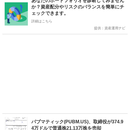
あなたのポートフォリオを診断してみません
知
か？資産配分やリスクのバランスを簡単にチ
ら
ェックできます。
せ
詳細はこちら
提供：資産運用ナビ
パブマティック(PUBM.US)、取締役が374.9
4万ドルで普通株21.13万株を売却