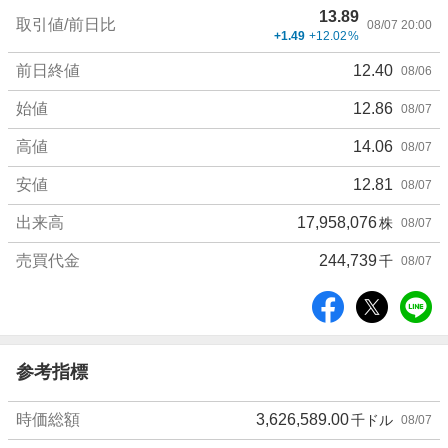
13.89
詳
取引値/前日比
08/07 20:00
+1.49
+12.02
%
細
値
前日終値
12.40
08/06
始値
12.86
08/07
高値
14.06
08/07
安値
12.81
08/07
出来高
17,958,076
株
08/07
売買代金
244,739
千
08/07
シ
ェ
ア
参考指標
時価総額
3,626,589.00
千ドル
08/07