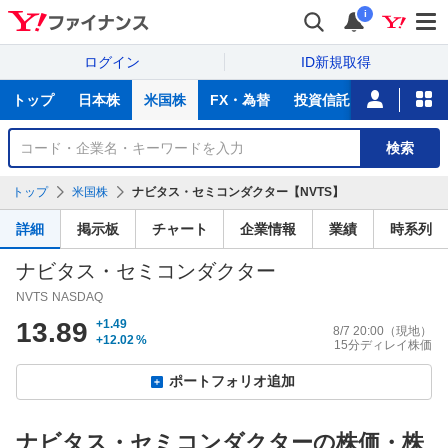
i
ログイン
ID新規取得
主
トップ
日本株
米国株
FX・為替
投資信託
ニュース
な
サ
銘
検索
ー
柄
ビ
を
トップ
米国株
ナビタス・セミコンダクター【NVTS】
ス
検
索
詳細
掲示板
チャート
企業情報
業績
時系列
ナビタス・セミコンダクター
NVTS
NASDAQ
13.89
+1.49
8/7 20:00
（現地）
+12.02
%
15分ディレイ株価
ポートフォリオ追加
ナビタス・セミコンダクターの株価・株