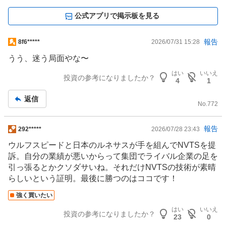
公式アプリで掲示板を見る
掲
報告
8f6*****
2026/07/31 15:28
示
うう、迷う局面やな〜
板
はい
いいえ
記
投資の参考になりましたか？
4
1
事
返信
No.
772
掲
報告
292*****
2026/07/28 23:43
示
ウルフスピードと日本のルネサスが手を組んでNVTSを提
板
訴。自分の業績が悪いからって集団でライバル企業の足を
記
引っ張るとかクソダサいね。それだけNVTSの技術が素晴
事
らしいという証明。最後に勝つのはココです！
強く買いたい
はい
いいえ
投資の参考になりましたか？
23
0