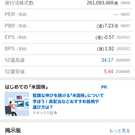
発行済株式数
261,093,488
株
08/08
PER
---
（実績）
08/07
PBR
7.23
(連)
倍
（実績）
08/07
EPS
-0.57
(連)
（実績）
2025/12
BPS
1.92
(連)
（実績）
2025/12
52週高値
34.17
26/06/03
52週安値
5.44
25/09/05
お
知
ら
せ
掲示板
もっと見る