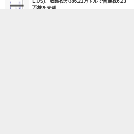
L.US)、取締役が386.21万ドルで普通株6.23
万株を売却
08/08 06:02
moomoo証券
マグナイト(MGNI.US)、取締役が667.9万ド
ルで普通株29.4万株を売却
08/08 06:01
moomoo証券
NY株反発、151ドル高＝利上げ観測後退で
08/08 06:00
時事通信
クリア・セキュア(YOU.US)、取締役が1,982.
81万ドルで普通株32.39万株を売却
08/08 05:49
moomoo証券
グラン･ティエラ･エナジー(GTE.US)、主要
株主が1,538.51万ドルで普通株160万株を売
却