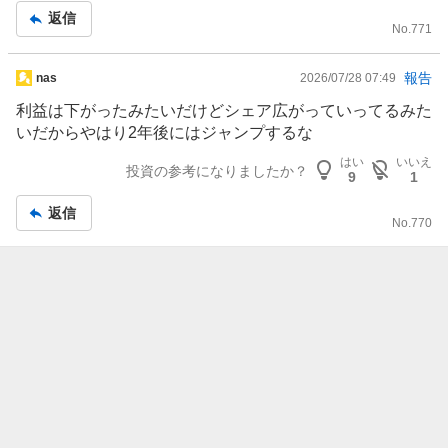
返信
No.
771
掲
報告
nas
2026/07/28 07:49
示
利益は下がったみたいだけどシェア広がっていってるみた
板
いだからやはり2年後にはジャンプするな
記
はい
いいえ
事
投資の参考になりましたか？
9
1
返信
No.
770