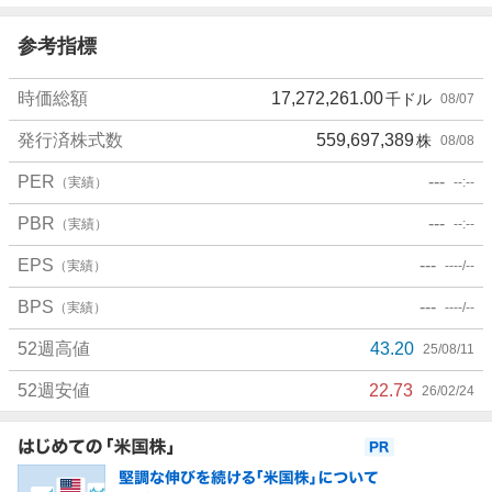
い
参考指標
4
1
.
時価総額
17,272,261.00
千ドル
08/07
6
発行済株式数
559,697,389
株
08/08
7
%
PER
---
（実績）
--:--
、
買
PBR
---
（実績）
--:--
い
た
EPS
---
（実績）
----/--
い
BPS
---
（実績）
----/--
5
8
52週高値
43.20
25/08/11
.
3
52週安値
22.73
26/02/24
3
お
%
知
、
ら
様