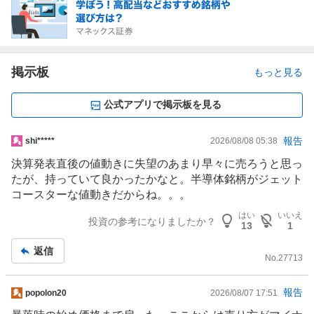
せ
子
見
0
%
、
掲示板
もっと見る
売
り
公式アプリで掲示板を見る
た
い
掲
報告
shi*****
2026/08/08 05:38
0
示
%
決算発表直後の値動きに失望のあまり早々に売ろうと思っ
板
、
たが、持っていて良かったかなと。
半導体
銘柄がジェット
記
強
コースターな値動きだからね。。。
事
く
はい
いいえ
投資の参考になりましたか？
売
13
1
り
返信
た
No.
27713
い
0
掲
報告
popolon20
2026/08/07 17:51
%
示