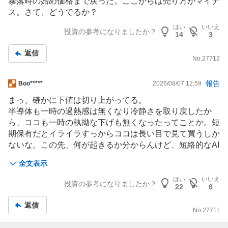
暴落時の始め価格まで戻った。ここからは売り方がマイナ
板
ス。さて、どうでるか？
記
はい
いいえ
事
投資の参考になりましたか？
14
3
返信
No.
27712
掲
報告
Boo*****
2026/08/07 12:59
示
まっ、確かに下値は切り上がってる。
板
半導体
も一時の過熱感は無くなり冷静さを取り戻したか
記
ら、ココも一時の執拗な下げも無くなったってことか。短
事
期保有だとイライラすっからココは長い目で見て買うしか
ないな。この先、何が起きるか分からんけど、短絡的なAI
への妄信も減れば、値を取り戻してくるやろ
全文表示
はい
いいえ
投資の参考になりましたか？
22
6
返信
No.
27711