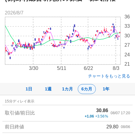
2026/8/7
株
36
価
33
チ
ャ
30
ー
27
ト
24
21
3/30
5/11
6/22
8/3
チャートをもっと見る
1日
1週
1カ月
6カ月
1年
株
15
分ディレイ表示
価
30.86
詳
取引値/前日比
08/07 17:20
+1.06
+3.56
%
細
値
前日終値
29.80
08/06