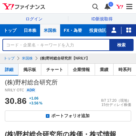
i
ログイン
ID新規取得
主
トップ
日本株
米国株
FX・為替
投資信託
ニュース
な
サ
銘
検索
ー
柄
ビ
を
トップ
米国株
(株)野村総合研究所【NRILY】
ス
検
索
詳細
掲示板
チャート
企業情報
業績
時系列
(株)野村総合研究所
NRILY
OTC
ADR
30.86
+1.06
8/7 17:20
（現地）
+3.56
%
15分ディレイ株価
ポートフォリオ追加
(株)野村総合研究所の株価・株式情報