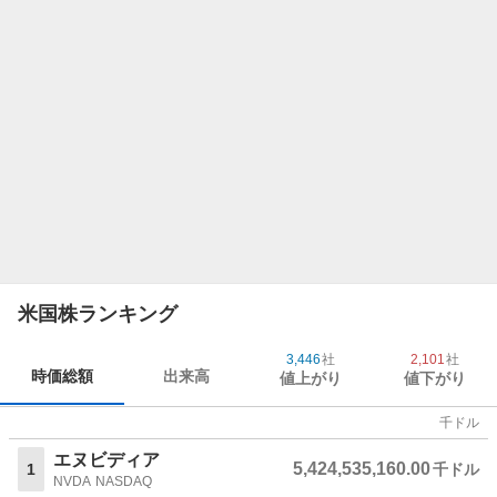
米国株ランキング
3,446
社
2,101
社
時価総額
出来高
値上がり
値下がり
千ドル
エヌビディア
5,424,535,160.00
1
千ドル
NVDA
NASDAQ