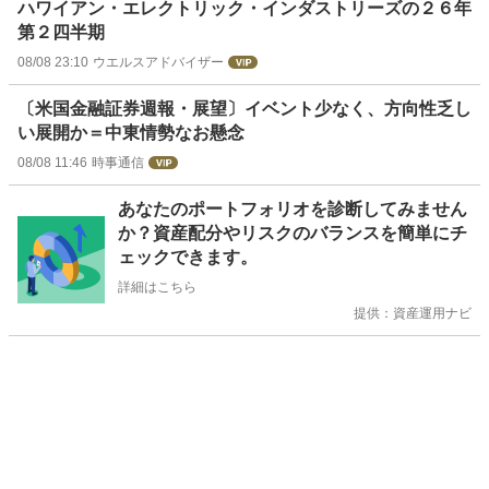
ハワイアン・エレクトリック・インダストリーズの２６年
第２四半期
08/08 23:10
ウエルスアドバイザー
〔米国金融証券週報・展望〕イベント少なく、方向性乏し
い展開か＝中東情勢なお懸念
08/08 11:46
時事通信
お
あなたのポートフォリオを診断してみません
知
か？資産配分やリスクのバランスを簡単にチ
ら
ェックできます。
せ
詳細はこちら
提供：資産運用ナビ