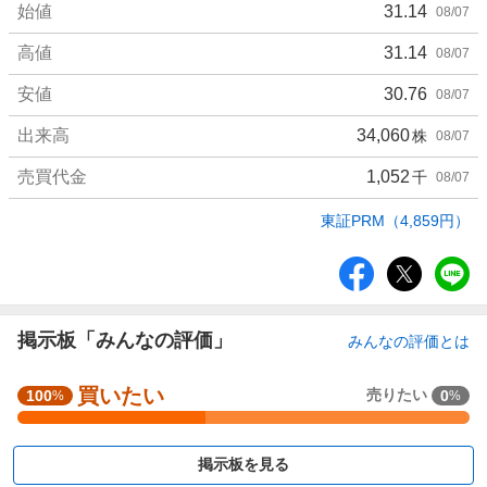
始値
31.14
08/07
高値
31.14
08/07
安値
30.76
08/07
出来高
34,060
株
08/07
売買代金
1,052
千
08/07
東証PRM（4,859円）
シ
ェ
ア
掲示板「みんなの評価」
みんなの評価とは
強
買いたい
売りたい
100
0
%
%
く
買
い
掲示板を見る
た