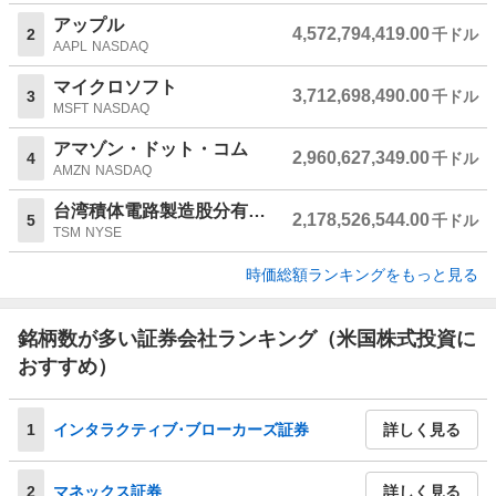
アップル
4,572,794,419.00
2
千ドル
AAPL
NASDAQ
マイクロソフト
3,712,698,490.00
3
千ドル
MSFT
NASDAQ
アマゾン・ドット・コム
2,960,627,349.00
4
千ドル
AMZN
NASDAQ
台湾積体電路製造股分有限公司
2,178,526,544.00
5
千ドル
TSM
NYSE
時価総額ランキングをもっと見る
銘柄数が多い証券会社ランキング（米国株式投資に
おすすめ）
1
インタラクティブ･ブローカーズ証券
詳しく見る
2
マネックス証券
詳しく見る