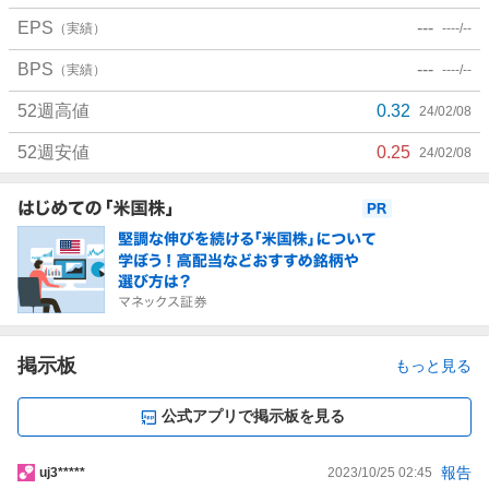
EPS
---
（実績）
----/--
BPS
---
（実績）
----/--
52週高値
0.32
24/02/08
52週安値
0.25
24/02/08
お
知
ら
せ
掲示板
もっと見る
公式アプリで掲示板を見る
掲
報告
uj3*****
2023/10/25 02:45