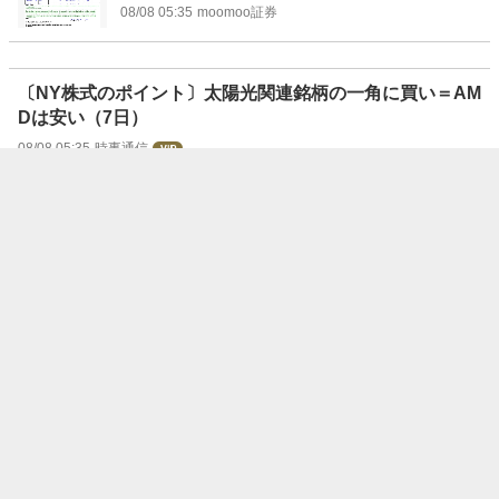
08/08 05:35
moomoo証券
〔NY株式のポイント〕太陽光関連銘柄の一角に買い＝AM
Dは安い（7日）
08/08 05:35
時事通信
ユナイテッド・セラピューティクス(UTHR.U
S)、取締役が499.09万ドルで普通株9,500株
を売却
08/08 05:33
moomoo証券
グローバル・ビジネス・トラベル・グループ
(GBTG.US)、Crawley Andrew Georgeが64
3.75万ドルで普通株68.27万株を売却
08/08 05:27
moomoo証券
ガテックス(GATX.US)、Ellman Thomas A.
が327.74万ドルで普通株1.82万株を売却