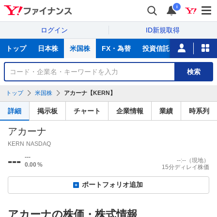
i
ログイン
ID新規取得
主
トップ
日本株
米国株
FX・為替
投資信託
ニュース
な
サ
銘
検索
ー
柄
ビ
を
トップ
米国株
アカーナ【KERN】
ス
検
索
詳細
掲示板
チャート
企業情報
業績
時系列
アカーナ
KERN
NASDAQ
---
---
--:--
（現地）
0.00
%
15分ディレイ株価
ポートフォリオ追加
アカーナの株価・株式情報