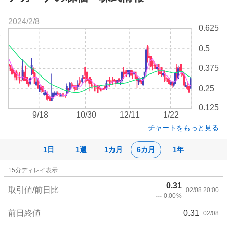
2024/2/8
株
0.625
価
チ
0.5
ャ
ー
0.375
ト
0.25
0.125
9/18
10/30
12/11
1/22
チャートをもっと見る
1日
1週
1カ月
6カ月
1年
株
15
分ディレイ表示
価
0.31
詳
取引値/前日比
02/08 20:00
---
0.00
%
細
値
前日終値
0.31
02/08