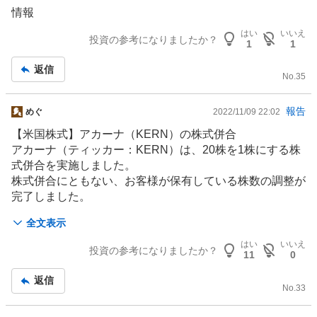
示
情報
板
はい
いいえ
記
投資の参考になりましたか？
1
1
事
返信
No.
35
掲
報告
めぐ
2022/11/09 22:02
示
【米国株式】アカーナ（KERN）の株式併合
板
アカーナ（ティッカー：KERN）は、20株を1株にする株
記
式併合を実施しました。
事
株式併合にともない、お客様が保有している株数の調整が
完了しました。
全文表示
【株式併合内容】
・併合比率：20：1（20株 → 1株）
はい
いいえ
投資の参考になりましたか？
11
0
・効力発生日：2022年11月8日
・残高反映日：2022年11月8日
返信
No.
33