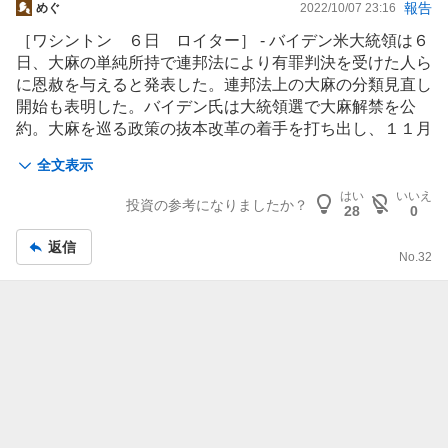
掲
報告
めぐ
2022/10/07 23:16
示
［ワシントン ６日 ロイター］ - バイデン米大統領は６
板
日、大麻の単純所持で連邦法により有罪判決を受けた人ら
記
に恩赦を与えると発表した。連邦法上の大麻の分類見直し
事
開始も表明した。バイデン氏は大統領選で大麻解禁を公
約。大麻を巡る政策の抜本改革の着手を打ち出し、１１月
の中間選挙前に政策実行力もアピールした。
全文表示
政府高官によると、連邦法で有罪になった６５００人以上
はい
いいえ
投資の参考になりましたか？
28
0
などが対象になる。
返信
No.
32
バイデン氏は「われわれの誤った大麻政策のせいで、あま
りに多くの人の生活が暗転してきた。今こそ過ちを正す時
だ」と表明した。単純所持の有罪判決で雇用や住宅購入、
教育の機会を奪われてしまうことに対処するとした。「連
邦刑務所だけでなく、州や地方自治体の刑務所でも、だれ
一人として大麻の単純所持で収監されるべきではない」と
も訴え、州知事らにも同様の対応を訴えた。
米国では約４０州が既に大麻使用を医療用や娯楽用も含め