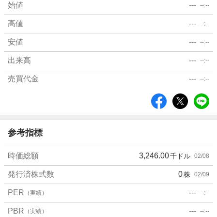
始値
---
--:--
高値
---
--:--
安値
---
--:--
出来高
---
--:--
売買代金
---
--:--
シ
ェ
ア
参考指標
時価総額
3,246.00
千ドル
02/08
発行済株式数
0
株
02/09
PER
---
（実績）
--:--
PBR
---
（実績）
--:--