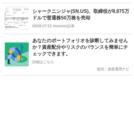
シャークニンジャ(SN.US)、取締役が8,875万
ドルで普通株50万株を売却
08/08 07:52
moomoo証券
お
あなたのポートフォリオを診断してみません
知
か？資産配分やリスクのバランスを簡単にチ
ら
ェックできます。
せ
詳細はこちら
提供：資産運用ナビ