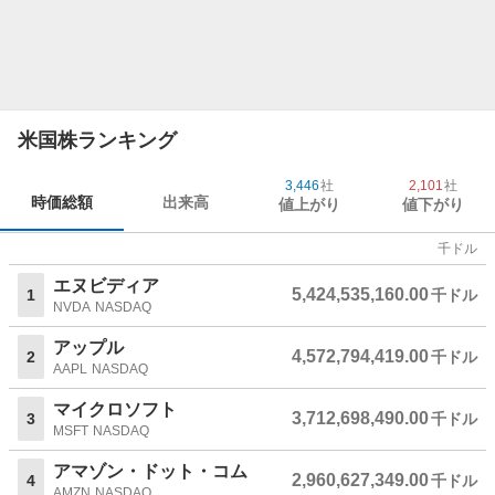
何らかの形で合法化。ただ、連邦法と一部州法などでは大
麻は一切非合法のままになっている。
大麻合法化推進派はこの日の動きを歓迎。暴力を伴わない
のに大麻の単純所持で有罪判決を受け長年収監されるのは
黒人の若者がずっと多いことから、公民権団体も米司法制
米国株ランキング
度の人種的不均衡が是正されると期待を示した。
3,446
社
2,101
社
時価総額
出来高
値上がり
値下がり
一方、共和党支持者のコットン上院議員はツイッターで
「麻薬犯罪者に全面恩赦を与えた。指導力を発揮できない
千ドル
ことから国民の目をそらそうと躍起だ」と批判した。共和
党支持層は民主党よりも厳しい犯罪取り締まりを求める傾
エヌビディア
5,424,535,160.00
1
千ドル
向がある。
NVDA
NASDAQ
アップル
大麻の米国での分類は現在、ヘロインやＬＳＤと一緒にな
4,572,794,419.00
2
千ドル
AAPL
NASDAQ
っている。連邦レベルで大麻の分類が緩和されれば主要な
米株式取引所で大麻関連企業の上場が認められたり、大手
マイクロソフト
3,712,698,490.00
3
千ドル
銀行がそうした企業に融資に動きやすくなったり、外国企
MSFT
NASDAQ
業による米国での大麻製品販売が解禁されたりする可能性
アマゾン・ドット・コム
もある。
2,960,627,349.00
4
千ドル
AMZN
NASDAQ