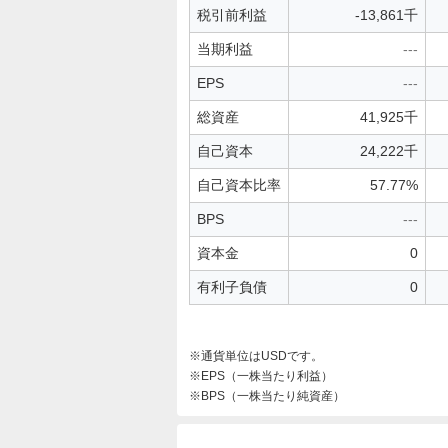
税引前利益
-13,861千
当期利益
---
EPS
---
総資産
41,925千
自己資本
24,222千
自己資本比率
57.77%
BPS
---
資本金
0
有利子負債
0
通貨単位はUSDです。
EPS（一株当たり利益）
BPS（一株当たり純資産）