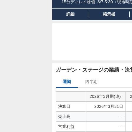
15分ディレイ株価
8/7 5:30
（現地時刻
詳細
掲示板
ガーデン・ステージの業績・決
業
通期
四半期
績
2026年3月期(連)
決算日
2026年3月31日
売上高
---
営業利益
---