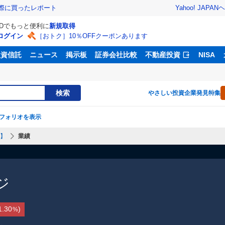
Yahoo! JAPAN
ヘ
実際に買ったレポート
IDでもっと便利に
新規取得
ログイン
［おトク］10％OFFクーポンあります
投資信託
ニュース
掲示板
証券会社比較
不動産投資
NISA
検索
やさしい投資
企業発見特集
フォリオを表示
W】
業績
ジ
1.30
)
%