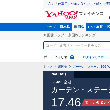
AIに「仕事用イヤホン選んで」と頼んで
トップ
日本株
米国株
FX・為替
米国株トップ
米国株ランキング
ポートフォリオ
ログインしてポート
トップ
米国株
ガーデン・ステージ【GSI
NASDAQ
GSIW
金融
ガーデン・ステー
17.46
-0.23
(
-
前日比