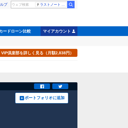
ルプ
ラストノート 内田有紀
カードローン比較
マイアカウント
VIP倶楽部を詳しく見る（月額2,838円）
ポートフォリオに追加