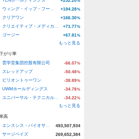
TENホールディングス
+252.20
%
ウィング・イップ・フード・ホールディングス・グループ
+194.28
%
クリアワン
+166.30
%
クリエイティブ・メディカル・テクノロジー・ホールディングス
+71.77
%
ゴージー
+67.81
%
もっと見る
下がり率
雲学堂集団控股有限公司
-66.07
%
スレッドアップ
-50.48
%
ビリオントゥーワン
-38.89
%
UWMホールディングス
-34.78
%
ユニバーサル・テクニカル・インスティチュート
-34.22
%
もっと見る
来高
エンスシス・バイオサイエンシズ
493,507,934
サージペイズ
269,652,384