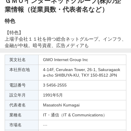
ＧＭＯインターネットグループ(株)の企
業情報（従業員数・代表者名など）
特色
【特色】
上場子会社１１社を持つ総合ネットグループ。インフラ、
金融が中核。暗号資産、広告メディアも
会
英文社名
GMO Internet Group Inc
社
本社所在地
4-14F, Cerulean Tower, 26-1, Sakuragaok
概
a-cho SHIBUYA-KU, TKY 150-8512 JPN
要
電話番号
3 5456-2555
設立年月
1991年5月
代表者名
Masatoshi Kumagai
業種名
IT・通信（IT & Communications）
市場名
---