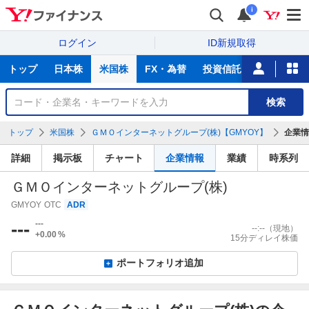
i
ログイン
ID新規取得
主
トップ
日本株
米国株
FX・為替
投資信託
ニュース
な
サ
銘
検索
ー
柄
ビ
を
トップ
米国株
ＧＭＯインターネットグループ(株)【GMYOY】
企業情
ス
検
索
詳細
掲示板
チャート
企業情報
業績
時系列
ＧＭＯインターネットグループ(株)
GMYOY
OTC
ADR
---
---
--:--
（現地）
+0.00
%
15分ディレイ株価
ポートフォリオ追加