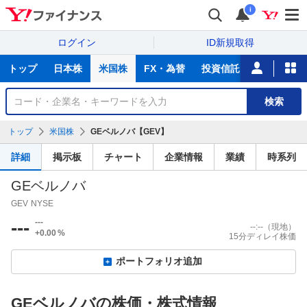
i
ログイン
ID新規取得
主
トップ
日本株
米国株
FX・為替
投資信託
ニュース
な
サ
銘
検索
ー
柄
ビ
を
トップ
米国株
GEベルノバ【GEV】
ス
検
索
詳細
掲示板
チャート
企業情報
業績
時系列
GEベルノバ
GEV
NYSE
---
---
--:--
（現地）
+0.00
%
15分ディレイ株価
ポートフォリオ追加
GEベルノバの株価・株式情報