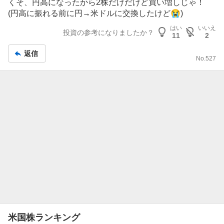
くそ、円高になったから2株だけだけど買い増しじゃ！
板
(円高に振れる前に円→米ドルに交換したけど😭)
記
はい
いいえ
事
投資の参考になりましたか？
11
2
返信
No.
527
米国株ランキング