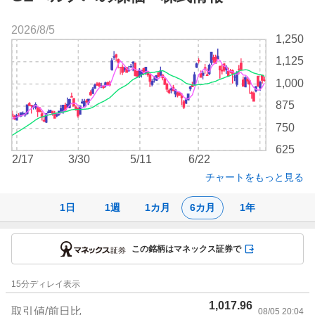
2026/8/5
株
1,250
価
1,125
チ
ャ
1,000
ー
875
ト
750
625
2/17
3/30
5/11
6/22
チャートをもっと見る
1日
1週
1カ月
6カ月
1年
この銘柄はマネックス証券で
株
15
分ディレイ表示
価
1,017.96
詳
取引値/前日比
08/05 20:04