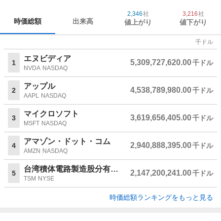
2,346
社
3,216
社
時価総額
出来高
値上がり
値下がり
千ドル
エヌビディア
5,309,727,620.00
1
千ドル
NVDA
NASDAQ
アップル
4,538,789,980.00
2
千ドル
AAPL
NASDAQ
マイクロソフト
3,619,656,405.00
3
千ドル
MSFT
NASDAQ
アマゾン・ドット・コム
2,940,888,395.00
4
千ドル
AMZN
NASDAQ
台湾積体電路製造股分有限公司
2,147,200,241.00
5
千ドル
TSM
NYSE
時価総額ランキングをもっと見る