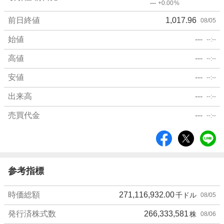
---
+0.00
%
細
値
前日終値
1,017.96
08/05
始値
---
--:--
高値
---
--:--
安値
---
--:--
出来高
---
--:--
売買代金
---
--:--
シ
ェ
ア
参考指標
時価総額
271,116,932.00
千ドル
08/05
発行済株式数
266,333,581
株
08/06