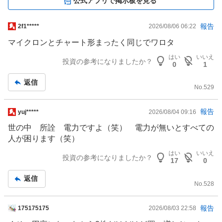
公式アプリで掲示板を見る
掲
報告
2f1*****
2026/08/06 06:22
示
マイクロンとチャート形まったく同じでワロタ
板
はい
いいえ
記
投資の参考になりましたか？
0
1
事
返信
No.
529
掲
報告
yuj*****
2026/08/04 09:16
示
世の中 所詮 電力ですよ（笑） 電力が無いとすべての
板
人が困ります（笑）
記
はい
いいえ
事
投資の参考になりましたか？
17
0
返信
No.
528
掲
報告
175175175
2026/08/03 22:58
示