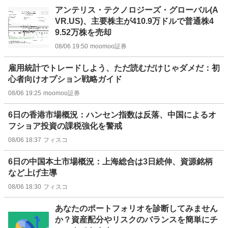
アンテリス・テクノロジーズ・グローバル(A
VR.US)、主要株主が410.9万ドルで普通株4
9.52万株を売却
08/06 19:50
moomoo証券
雇用統計でトレードしよう、ただ読むだけじゃダメだ：初
心者向けオプション戦略ガイド
08/06 19:25
moomoo証券
6日の香港市場概況：ハンセン指数は反落、中国によるオ
フショア投資の課税強化を警戒
08/06 18:37
フィスコ
6日の中国本土市場概況：上海総合は3日続伸、資源銘柄
など上げ主導
08/06 18:30
フィスコ
お
あなたのポートフォリオを診断してみません
知
か？資産配分やリスクのバランスを簡単にチ
ら