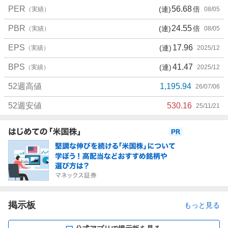
PER
56.68
(連)
倍
（実績）
08/05
PBR
24.55
(連)
倍
（実績）
08/05
EPS
17.96
(連)
（実績）
2025/12
BPS
41.47
(連)
（実績）
2025/12
52週高値
1,195.94
26/07/06
52週安値
530.16
25/11/21
お
知
ら
せ
掲示板
もっと見る