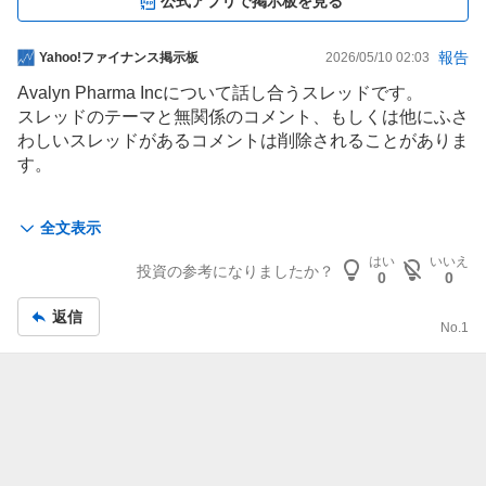
公式アプリで掲示板を見る
掲
報告
Yahoo!ファイナンス掲示板
2026/05/10 02:03
示
Avalyn Pharma Incについて話し合うスレッドです。
板
スレッドのテーマと無関係のコメント、もしくは他にふさ
記
わしいスレッドがあるコメントは削除されることがありま
事
す。
Yahoo!ファイナンスの株式、金融、投資に関するスレッ
全文表示
ドに参加する場合は、LINEヤフー共通利用規約を再読し
てください。
はい
いいえ
投資の参考になりましたか？
0
0
LINEヤフー株式会社は情報の内容や正確さについて責任
返信
No.
1
を負うことはできません。
その種の情報に基づいて行われた取引や投資決定に対して
は、LINEヤフー株式会社は何ら責任を負うものではあり
ません。