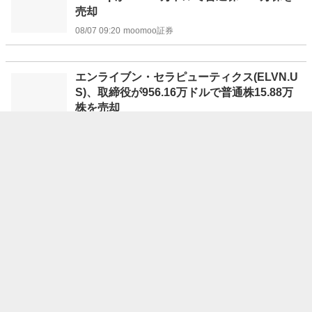
売却
08/07 09:20
moomoo証券
エンライブン・セラピューティクス(ELVN.U
S)、取締役が956.16万ドルで普通株15.88万
株を売却
08/07 09:19
moomoo証券
アジア・新興市場の主要株価指数一覧（6日）
08/07 08:58
トレーダーズ・ウェブ
6日の米株式市場、中国ネット・IT株はまちまち
08/07 08:56
トレーダーズ・ウェブ
本土市場：7日の取引再開銘柄と取引停止銘柄
08/07 08:50
トレーダーズ・ウェブ