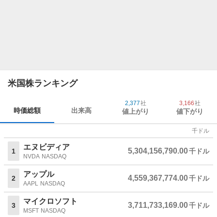
米国株ランキング
2,377
社
3,166
社
時価総額
出来高
値上がり
値下がり
千ドル
エヌビディア
5,304,156,790.00
1
千ドル
NVDA
NASDAQ
アップル
4,559,367,774.00
2
千ドル
AAPL
NASDAQ
マイクロソフト
3,711,733,169.00
3
千ドル
MSFT
NASDAQ