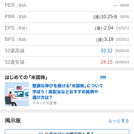
PER
---
（実績）
08/06
PBR
10.25
(連)
倍
（実績）
08/06
EPS
-2.04
(連)
（実績）
2025/12
BPS
3.19
(連)
（実績）
2025/12
52週高値
33.32
26/06/30
52週安値
24.15
26/06/03
お
知
ら
せ
掲示板
もっと見る