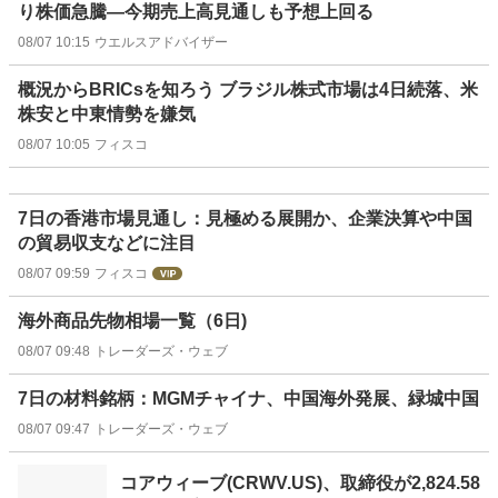
り株価急騰―今期売上高見通しも予想上回る
08/07 10:15
ウエルスアドバイザー
概況からBRICsを知ろう ブラジル株式市場は4日続落、米
株安と中東情勢を嫌気
08/07 10:05
フィスコ
7日の香港市場見通し：見極める展開か、企業決算や中国
の貿易収支などに注目
08/07 09:59
フィスコ
海外商品先物相場一覧（6日)
08/07 09:48
トレーダーズ・ウェブ
7日の材料銘柄：MGMチャイナ、中国海外発展、緑城中国
08/07 09:47
トレーダーズ・ウェブ
コアウィーブ(CRWV.US)、取締役が2,824.58