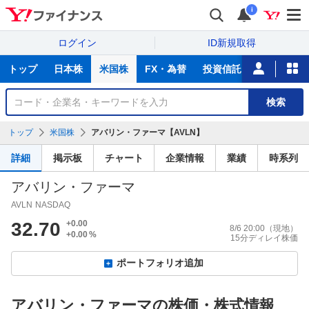
i
ログイン
ID新規取得
主
トップ
日本株
米国株
FX・為替
投資信託
ニュース
な
サ
銘
検索
ー
柄
ビ
を
トップ
米国株
アバリン・ファーマ【AVLN】
ス
検
索
詳細
掲示板
チャート
企業情報
業績
時系列
アバリン・ファーマ
AVLN
NASDAQ
32.70
+0.00
8/6 20:00
（現地）
+0.00
%
15分ディレイ株価
ポートフォリオ追加
アバリン・ファーマの株価・株式情報