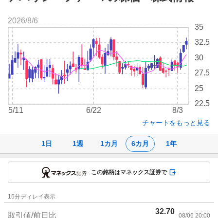
2026/8/6
株
35
価
32.5
チ
ャ
30
ー
27.5
ト
25
22.5
5/11
6/22
8/3
チャートをもっと見る
1日
1週
1カ月
6カ月
1年
この銘柄はマネックス証券で
株
15
分ディレイ表示
価
32.70
詳
取引値/前日比
08/06 20:00