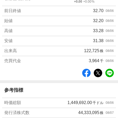
+0.00
+0.00
%
細
値
前日終値
32.70
08/06
始値
32.20
08/06
高値
33.28
08/06
安値
31.38
08/06
出来高
122,725
株
08/06
売買代金
3,964
千
08/06
シ
ェ
ア
参考指標
時価総額
1,449,692.00
千ドル
08/06
発行済株式数
44,333,095
株
08/07