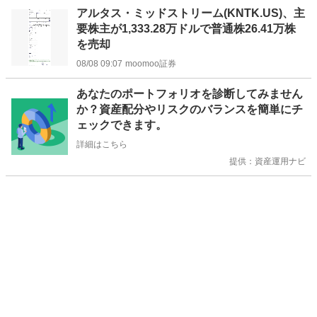
アルタス・ミッドストリーム(KNTK.US)、主
要株主が1,333.28万ドルで普通株26.41万株
を売却
08/08 09:07
moomoo証券
お
あなたのポートフォリオを診断してみません
知
か？資産配分やリスクのバランスを簡単にチ
ら
ェックできます。
せ
詳細はこちら
提供：資産運用ナビ