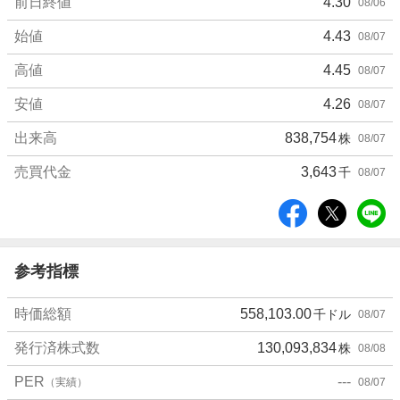
前日終値
4.30
08/06
始値
4.43
08/07
高値
4.45
08/07
安値
4.26
08/07
出来高
838,754
株
08/07
売買代金
3,643
千
08/07
シ
ェ
ア
参考指標
時価総額
558,103.00
千ドル
08/07
発行済株式数
130,093,834
株
08/08
PER
---
（実績）
08/07