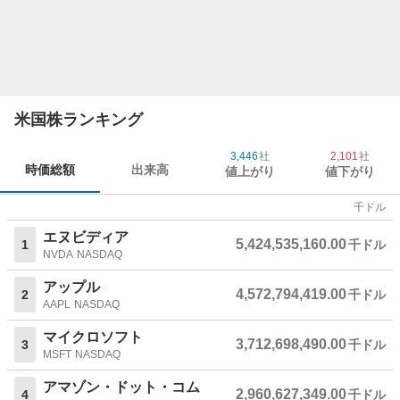
米国株ランキング
3,446
社
2,101
社
時価総額
出来高
値上がり
値下がり
千ドル
エヌビディア
5,424,535,160.00
1
千ドル
NVDA
NASDAQ
アップル
4,572,794,419.00
2
千ドル
AAPL
NASDAQ
マイクロソフト
3,712,698,490.00
3
千ドル
MSFT
NASDAQ
アマゾン・ドット・コム
2,960,627,349.00
4
千ドル