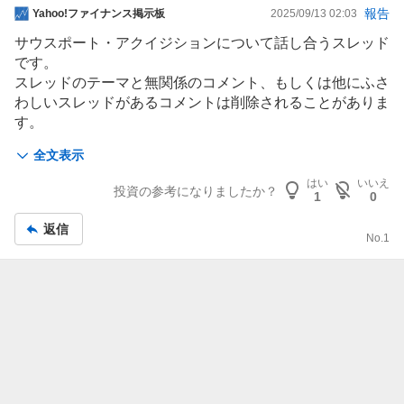
掲
報告
Yahoo!ファイナンス掲示板
2025/09/13 02:03
示
サウスポート・アクイジションについて話し合うスレッド
板
です。
記
スレッドのテーマと無関係のコメント、もしくは他にふさ
事
わしいスレッドがあるコメントは削除されることがありま
す。
全文表示
Yahoo!ファイナンスの株式、金融、投資に関するスレッ
ドに参加する場合は、LINEヤフー共通利用規約を再読し
はい
いいえ
投資の参考になりましたか？
1
0
てください。
返信
No.
1
LINEヤフー株式会社は情報の内容や正確さについて責任
を負うことはできません。
その種の情報に基づいて行われた取引や投資決定に対して
は、LINEヤフー株式会社は何ら責任を負うものではあり
ません。