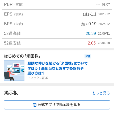
PBR
---
（実績）
08/07
EPS
-1.1
(連)
（実績）
2025/12
BPS
-0.19
(連)
（実績）
2025/12
52週高値
20.39
25/09/11
52週安値
2.05
26/04/10
お
知
ら
せ
掲示板
もっと見る
公式アプリで掲示板を見る