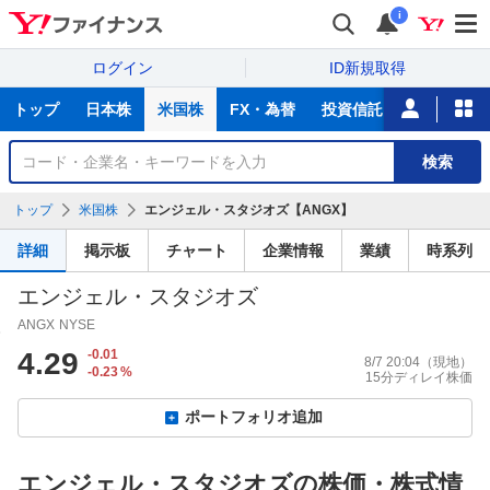
i
ログイン
ID新規取得
主
トップ
日本株
米国株
FX・為替
投資信託
ニュース
な
サ
銘
検索
ー
柄
ビ
を
トップ
米国株
エンジェル・スタジオズ【ANGX】
ス
検
索
詳細
掲示板
チャート
企業情報
業績
時系列
エンジェル・スタジオズ
ANGX
NYSE
4.29
-0.01
8/7 20:04
（現地）
-0.23
%
15分ディレイ株価
ポートフォリオ追加
エンジェル・スタジオズの株価・株式情