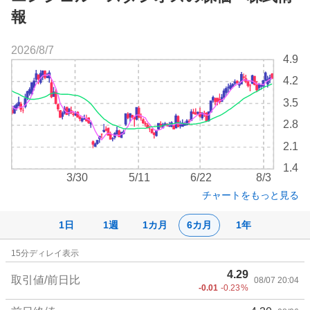
報
2026/8/7
株
4.9
価
4.2
チ
ャ
3.5
ー
2.8
ト
2.1
1.4
3/30
5/11
6/22
8/3
チャートをもっと見る
1日
1週
1カ月
6カ月
1年
株
15
分ディレイ表示
価
4.29
詳
取引値/前日比
08/07 20:04
-0.01
-0.23
%
細
値