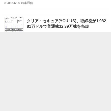
08/08 06:00
時事通信
クリア・セキュア(YOU.US)、取締役が1,982.
81万ドルで普通株32.39万株を売却
08/08 05:49
moomoo証券
グラン･ティエラ･エナジー(GTE.US)、主要
株主が1,538.51万ドルで普通株160万株を売
却
08/08 05:43
moomoo証券
インスメッド(INSM.US)、Flammer Martina
M.D.が349.48万ドルで普通株2.72万株を売却
08/08 05:41
moomoo証券
トースト・インク(TOST.US)、取締役が486.
88万ドルで普通株13.81万株を売却