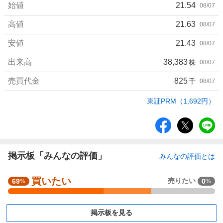
始値
21.54
08/07
高値
21.63
08/07
安値
21.43
08/07
出来高
38,383
株
08/07
売買代金
825
千
08/07
東証PRM（1,692円）
シ
ェ
ア
掲示板「みんなの評価」
みんなの評価とは
強
買いたい
売りたい
69
0
%
%
く
買
い
掲示板を見る
た