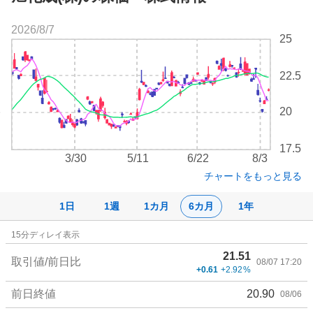
2026/8/7
株
25
価
チ
22.5
ャ
ー
ト
20
17.5
3/30
5/11
6/22
8/3
チャートをもっと見る
1日
1週
1カ月
6カ月
1年
株
15
分ディレイ表示
価
21.51
詳
取引値/前日比
08/07 17:20
+0.61
+2.92
%
細
値
前日終値
20.90
08/06