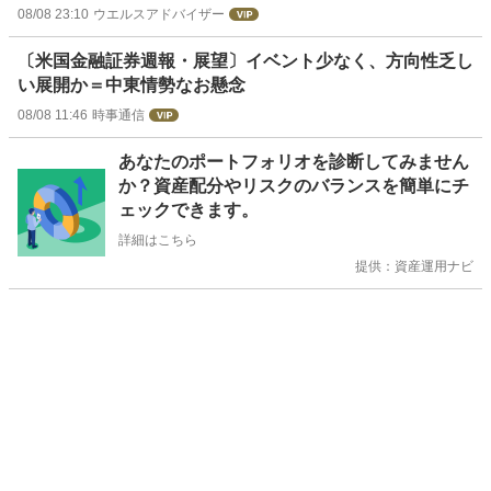
08/08 23:10
ウエルスアドバイザー
〔米国金融証券週報・展望〕イベント少なく、方向性乏し
い展開か＝中東情勢なお懸念
08/08 11:46
時事通信
お
あなたのポートフォリオを診断してみません
知
か？資産配分やリスクのバランスを簡単にチ
ら
ェックできます。
せ
詳細はこちら
提供：資産運用ナビ