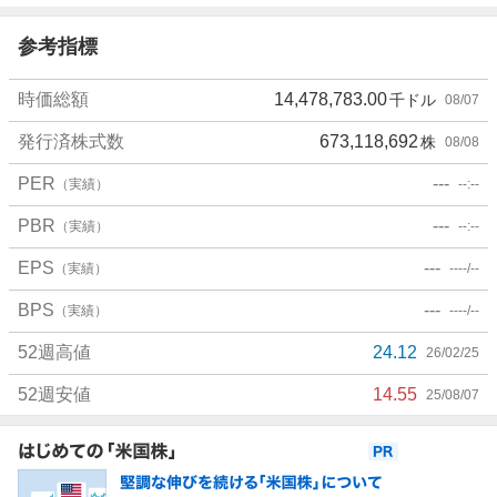
い
参考指標
4
6
.
時価総額
14,478,783.00
千ドル
08/07
1
発行済株式数
673,118,692
株
08/08
5
%
PER
---
（実績）
--:--
、
買
PBR
---
（実績）
--:--
い
た
EPS
---
（実績）
----/--
い
BPS
---
（実績）
----/--
2
3
52週高値
24.12
26/02/25
.
0
52週安値
14.55
25/08/07
8
お
%
知
、
ら
様