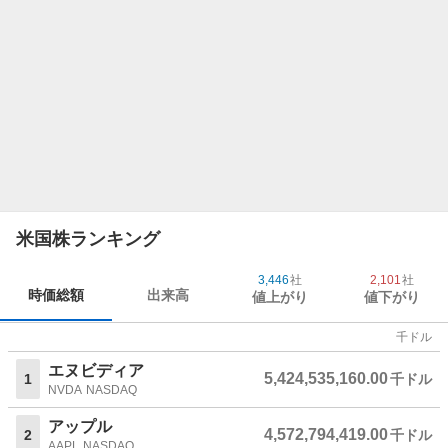
米国株ランキング
3,446
社
2,101
社
時価総額
出来高
値上がり
値下がり
千ドル
エヌビディア
5,424,535,160.00
1
千ドル
NVDA
NASDAQ
アップル
4,572,794,419.00
2
千ドル
AAPL
NASDAQ