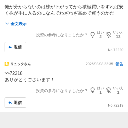
た
事
俺が分からないのは株が下がってから積極買いをすれば安
い
く株が手に入るのになんでわざわざ高めで買うのかだ
0
%
全文表示
こんな状況だと株が上がるか下がるか分からんから様子見
と判断した
はい
いいえ
投資の参考になりましたか？
2
12
返信
No.
72220
掲
報告
リュックさん
2026/08/08 22:35
示
>>72218
板
ありがとうございます！
記
はい
いいえ
事
投資の参考になりましたか？
1
1
返信
No.
72219