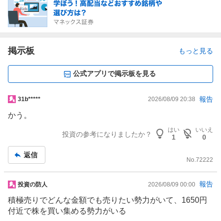
せ
子
見
3
0
.
掲示板
もっと見る
7
7
公式アプリで掲示板を見る
%
、
掲
報告
31b*****
2026/08/09 20:38
売
示
り
かう。
板
た
はい
いいえ
記
投資の参考になりましたか？
い
1
0
事
0
返信
%
No.
72222
、
強
掲
報告
投資の防人
2026/08/09 00:00
く
示
積極売りでどんな金額でも売りたい勢力がいて、1650円
売
板
付近で株を買い集める勢力がいる
り
記