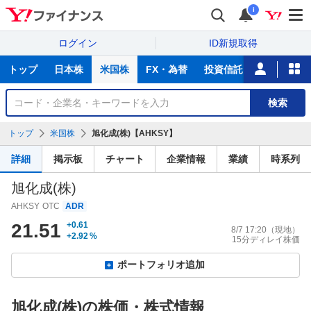
i
ログイン
ID新規取得
主
トップ
日本株
米国株
FX・為替
投資信託
ニュース
な
サ
銘
検索
ー
柄
ビ
を
トップ
米国株
旭化成(株)【AHKSY】
ス
検
索
詳細
掲示板
チャート
企業情報
業績
時系列
旭化成(株)
AHKSY
OTC
ADR
21.51
+0.61
8/7 17:20
（現地）
+2.92
%
15分ディレイ株価
ポートフォリオ追加
旭化成(株)の株価・株式情報