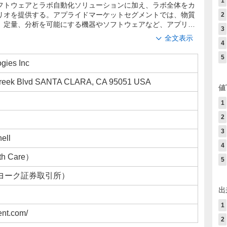
1
フトウェアとラボ自動化ソリューションに加え、ラボ全体をカ
リオを提供する。アプライドマーケットセグメントでは、物質
2
、定量、分析を可能にする機器やソフトウェアなど、アプリケ
3
供する。
全文表示
4
5
gies Inc
Creek Blvd SANTA CLARA, CA 95051 USA
値
1
2
3
ell
4
h Care）
5
ーヨーク証券取引所）
出
1
ent.com/
2