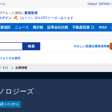
Yahoo! JAPAN
ヘ
ール
IDでもっと便利に
新規取得
ログイン
［おトク］10％OFFクーポンあります
投資信託
ニュース
掲示板
証券会社比較
不動産投資
NISA
検索
やさしい投資
企業発見特集
フォリオを表示
ズ【A】
企業情報
ノロジーズ
63
(
+3.28
)
%