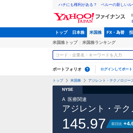
ハチにも権利がある？ ペルーの新しいル
トップ
日本株
米国株
FX・為替
米国株トップ
米国株ランキング
ポートフォリオ
ログインしてポート
トップ
米国株
アジレント・テクノロジー
NYSE
A
医療関連
アジレント・テク
145.97
+4.
前日比