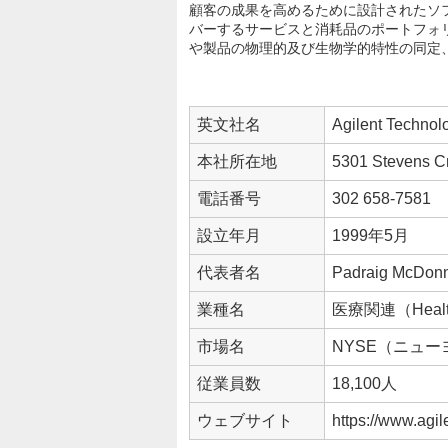
顧客の成果を高めるために設計されたソ
バーするサービスと消耗品のポートフォ
や製品の物理的及び生物学的特性の同定
ーションに特化したソリューションを提
企
英文社名
Agilent Technolo
業
情
本社所在地
5301 Stevens 
報
電話番号
302 658-7581
設立年月
1999年5月
代表者名
Padraig McDonn
業種名
医療関連（Healt
市場名
NYSE（ニュ
従業員数
18,100人
ウェブサイト
https://www.agil