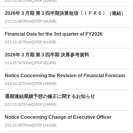
2/13 15:30
TDnet
PDF
(
526KB
)
2026年３月期 第３四半期決算短信〔ＩＦＲＳ〕（連結）
2/13 15:30
TDnet
PDF
(
442KB
)
Financial Data for the 3rd quarter of FY2026
2/13 15:30
TDnet
PDF
(
811KB
)
2026年３月期 第３四半期 決算参考資料
2/13 15:30
TDnet
PDF
(
811KB
)
Notice Concerning the Revision of Financial Forecast
2/13 15:30
TDnet
PDF
(
180KB
)
通期連結業績予想の修正に関するお知らせ
2/13 15:30
TDnet
PDF
(
146KB
)
Notice Concerning Change of Executive Officer
2/13 15:30
TDnet
PDF
(
141KB
)