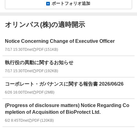
ポートフォリオ追加
オリンパス(株)の適時開示
適
Notice Concerning Change of Executive Officer
時
7/17 15:30
TDnet
PDF
(
151KB
)
開
示
執行役の異動に関するお知らせ
情
報
7/17 15:30
TDnet
PDF
(
192KB
)
一
コーポレート・ガバナンスに関する報告書 2026/06/26
覧
6/26 16:00
TDnet
PDF
(
2MB
)
(Progress of disclosure matters) Notice Regarding Co
mpletion of Acquisition of BioProtect Ltd.
6/2 8:45
TDnet
PDF
(
120KB
)