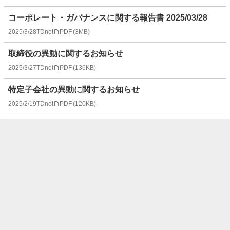
コーポレート・ガバナンスに関する報告書 2025/03/28
2025/3/28
TDnet
PDF
(
3MB
)
取締役の異動に関するお知らせ
2025/3/27
TDnet
PDF
(
136KB
)
特定子会社の異動に関するお知らせ
2025/2/19
TDnet
PDF
(
120KB
)
2025年３月期 第３四半期 決算参考資料
2025/2/14
TDnet
PDF
(
297KB
)
2025年３月期 第３四半期 連結決算概況
2025/2/14
TDnet
PDF
(
2MB
)
代表執行役の職務の変更に関するお知らせ
2025/2/14
TDnet
PDF
(
145KB
)