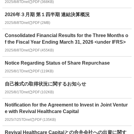
2025/8/8
TDnet
PDF
(
368KB
)
2026年３月期 第１四半期 連結決算概況
2025/8/8
TDnet
PDF
(
2MB
)
Consolidated Financial Results for the Three Months o
f the Fiscal Year Ending March 31, 2026 <under IFRS>
2025/8/8
TDnet
PDF
(
455KB
)
Notice Regarding Status of Share Repurchase
2025/8/1
TDnet
PDF
(
119KB
)
自己株式の取得状況に関するお知らせ
2025/8/1
TDnet
PDF
(
102KB
)
Notification for the Agreement to Invest in Joint Ventur
e with Revival Healthcare Capital
2025/7/25
TDnet
PDF
(
135KB
)
Revival Healthcare Capitalとの合弁会社への出資に関す