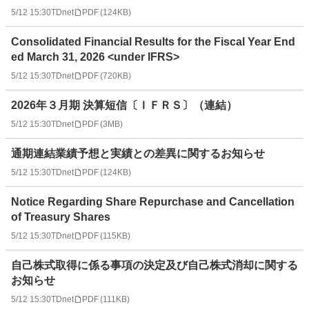
5/12 15:30
TDnet
PDF
(
124KB
)
Consolidated Financial Results for the Fiscal Year End
ed March 31, 2026 <under IFRS>
5/12 15:30
TDnet
PDF
(
720KB
)
2026年３月期 決算短信〔ＩＦＲＳ〕（連結）
5/12 15:30
TDnet
PDF
(
3MB
)
通期連結業績予想と実績との差異に関するお知らせ
5/12 15:30
TDnet
PDF
(
124KB
)
Notice Regarding Share Repurchase and Cancellation
of Treasury Shares
5/12 15:30
TDnet
PDF
(
115KB
)
自己株式取得に係る事項の決定及び自己株式消却に関する
お知らせ
5/12 15:30
TDnet
PDF
(
111KB
)