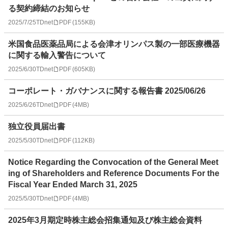
る契約締結のお知らせ
2025/7/25
TDnet
PDF
(
155KB
)
米国食品医薬品局による会津オリンパス製の一部医療機器
に関する輸入警告について
2025/6/30
TDnet
PDF
(
605KB
)
コーポレート・ガバナンスに関する報告書 2025/06/26
2025/6/26
TDnet
PDF
(
4MB
)
独立役員届出書
2025/5/30
TDnet
PDF
(
112KB
)
Notice Regarding the Convocation of the General Meet
ing of Shareholders and Reference Documents For the
Fiscal Year Ended March 31, 2025
2025/5/30
TDnet
PDF
(
4MB
)
2025年3月期定時株主総会招集通知及び株主総会資料