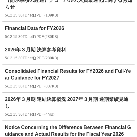
（開示事項の経過）グローバルの人員最適化に関するお知
らせ
5/12 15:30
TDnet
PDF
(
109KB
)
Financial Data for FY2026
5/12 15:30
TDnet
PDF
(
280KB
)
2026年３月期 決算参考資料
5/12 15:30
TDnet
PDF
(
280KB
)
Consolidated Financial Results for FY2026 and Full-Ye
ar Guidance for FY2027
5/12 15:30
TDnet
PDF
(
837KB
)
2026年３月期 連結決算概況 2027年３月期 通期業績見通
し
5/12 15:30
TDnet
PDF
(
4MB
)
Notice Concerning the Difference Between Financial G
uidance and Actual Results for the Fiscal Year 2026