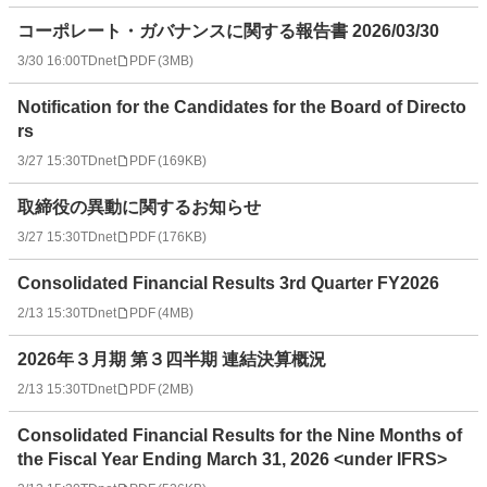
コーポレート・ガバナンスに関する報告書 2026/03/30
3/30 16:00
TDnet
PDF
(
3MB
)
Notification for the Candidates for the Board of Directo
rs
3/27 15:30
TDnet
PDF
(
169KB
)
取締役の異動に関するお知らせ
3/27 15:30
TDnet
PDF
(
176KB
)
Consolidated Financial Results 3rd Quarter FY2026
2/13 15:30
TDnet
PDF
(
4MB
)
2026年３月期 第３四半期 連結決算概況
2/13 15:30
TDnet
PDF
(
2MB
)
Consolidated Financial Results for the Nine Months of
the Fiscal Year Ending March 31, 2026 <under IFRS>