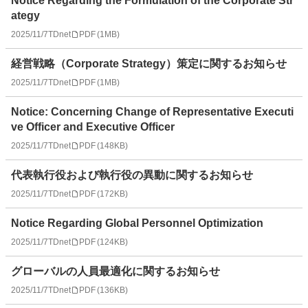
Notice Regarding the Formulation of the Corporate Str
ategy
2025/11/7
TDnet
PDF
(
1MB
)
経営戦略（Corporate Strategy）策定に関するお知らせ
2025/11/7
TDnet
PDF
(
1MB
)
Notice: Concerning Change of Representative Executi
ve Officer and Executive Officer
2025/11/7
TDnet
PDF
(
148KB
)
代表執行役および執行役の異動に関するお知らせ
2025/11/7
TDnet
PDF
(
172KB
)
Notice Regarding Global Personnel Optimization
2025/11/7
TDnet
PDF
(
124KB
)
グローバルの人員最適化に関するお知らせ
2025/11/7
TDnet
PDF
(
136KB
)