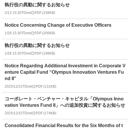
執行役の異動に関するお知らせ
2/13 15:30
TDnet
PDF
(
158KB
)
Notice Concerning Change of Executive Officers
1/28 15:30
TDnet
PDF
(
200KB
)
執行役の異動に関するお知らせ
1/28 15:30
TDnet
PDF
(
198KB
)
Notice Regarding Additional Investment in Corporate V
enture Capital Fund “Olympus Innovation Ventures Fu
nd II”
2025/12/15
TDnet
PDF
(
131KB
)
コーポレート・ベンチャー・キャピタル「Olympus Inno
vation Ventures Fund II」への追加投資に関するお知らせ
2025/12/15
TDnet
PDF
(
174KB
)
Consolidated Financial Results for the Six Months of t