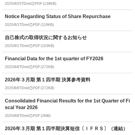
2025/9/25
TDnet
PDF
(
138KB
)
Notice Regarding Status of Share Repurchase
2025/9/1
TDnet
PDF
(
119KB
)
自己株式の取得状況に関するお知らせ
2025/9/1
TDnet
PDF
(
103KB
)
Financial Data for the 1st quarter of FY2026
2025/8/8
TDnet
PDF
(
272KB
)
2026年３月期 第１四半期 決算参考資料
2025/8/8
TDnet
PDF
(
272KB
)
Consolidated Financial Results for the 1st Quarter of Fi
scal Year 2026
2025/8/8
TDnet
PDF
(
2MB
)
2026年３月期 第１四半期決算短信〔ＩＦＲＳ〕（連結）