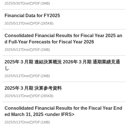
2025/5/30
TDnet
PDF
(
3MB
)
Financial Data for FY2025
2025/5/13
TDnet
PDF
(
285KB
)
Consolidated Financial Results for Fiscal Year 2025 an
d Full-Year Forecasts for Fiscal Year 2026
2025/5/13
TDnet
PDF
(
2MB
)
2025年３月期 連結決算概況 2026年３月期 通期業績見通
し
2025/5/13
TDnet
PDF
(
2MB
)
2025年３月期 決算参考資料
2025/5/13
TDnet
PDF
(
285KB
)
Consolidated Financial Results for the Fiscal Year End
ed March 31, 2025 <under IFRS>
2025/5/13
TDnet
PDF
(
1MB
)