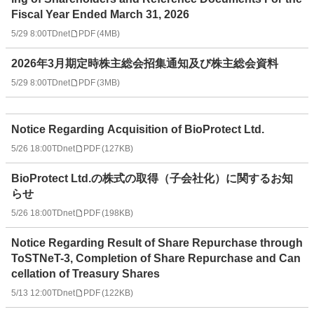
Fiscal Year Ended March 31, 2026
5/29 8:00
TDnet
PDF
(
4MB
)
2026年3月期定時株主総会招集通知及び株主総会資料
5/29 8:00
TDnet
PDF
(
3MB
)
Notice Regarding Acquisition of BioProtect Ltd.
5/26 18:00
TDnet
PDF
(
127KB
)
BioProtect Ltd.の株式の取得（子会社化）に関するお知
らせ
5/26 18:00
TDnet
PDF
(
198KB
)
Notice Regarding Result of Share Repurchase through
ToSTNeT-3, Completion of Share Repurchase and Can
cellation of Treasury Shares
5/13 12:00
TDnet
PDF
(
122KB
)