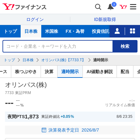
i
ログイン
ID新規取得
主
トップ
日本株
米国株
FX・為替
投資信託
ニュース
な
サ
銘
検索
ー
柄
ビ
を
トップ
日本株
オリンパス(株)【7733.T】
適時開示
ス
検
索
ース
株つぶやき
決算
適時開示
AI値動き解説
配当
オリンパス(株)
7733
東証PRM
---
---
--:--
リアルタイム株価
---
%
1,873
夜間PTS
東証終値比
+0.05
%
8/6 23:35
決算発表予定日
2026/8/7