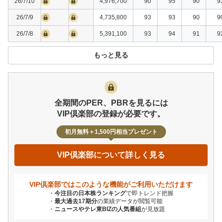
26/7/10
4,976,700
90
95
90
9
26/7/9
4,735,800
93
93
90
9
26/7/8
5,391,100
93
94
91
9
もっと見る
全期間のPER、PBRを見るには
VIP倶楽部の登録が必要です。
初月無料＋1,500円相当プレゼント
VIP倶楽部について詳しく見る
VIP倶楽部ではこのような機能が
ご利用いただけます
今注目の日本株ランキング
で即トレンド把握
最大過去17期分
の業績データが閲覧可能
ニュースやテレ東BIZの人気番組
が見放題