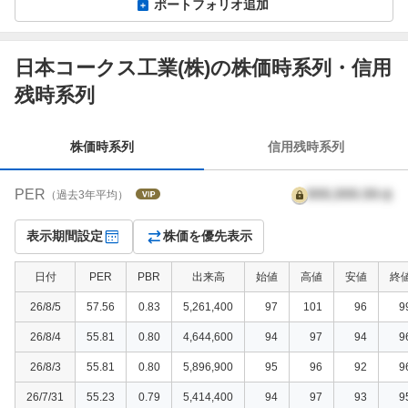
ポートフォリオ追加
日本コークス工業(株)の株価時系列・信用
株
残時系列
価
時
系
株価時系列
信用残時系列
列
PER
999,999.99
倍
（過去3年平均）
表示期間設定
株価を優先表示
日付
PER
PBR
出来高
始値
高値
安値
終
26/8/5
57.56
0.83
5,261,400
97
101
96
9
26/8/4
55.81
0.80
4,644,600
94
97
94
9
26/8/3
55.81
0.80
5,896,900
95
96
92
9
26/7/31
55.23
0.79
5,414,400
94
97
93
9