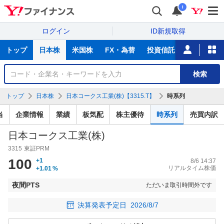
i
ログイン
ID新規取得
主
トップ
日本株
米国株
FX・為替
投資信託
ニュース
な
サ
銘
検索
ー
柄
ビ
を
トップ
日本株
日本コークス工業(株)【3315.T】
時系列
ス
検
索
当
企業情報
業績
板気配
株主優待
時系列
売買内訳
日本コークス工業(株)
3315
東証PRM
100
+1
8/6 14:37
リアルタイム株価
+1.01
%
夜間PTS
ただいま取引時間外です
決算発表予定日
2026/8/7