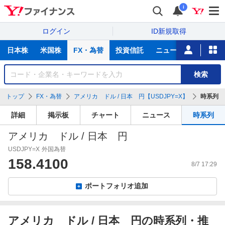
i
ログイン
ID新規取得
主
日本株
米国株
FX・為替
投資信託
ニュース
証券会社
な
サ
銘
検索
ー
柄
ビ
を
トップ
FX・為替
アメリカ ドル / 日本 円【USDJPY=X】
時系列
ス
検
索
詳細
掲示板
チャート
ニュース
時系列
アメリカ ドル / 日本 円
USDJPY=X
外国為替
158.4100
8/7 17:29
ポートフォリオ追加
アメリカ ドル / 日本 円の時系列・推