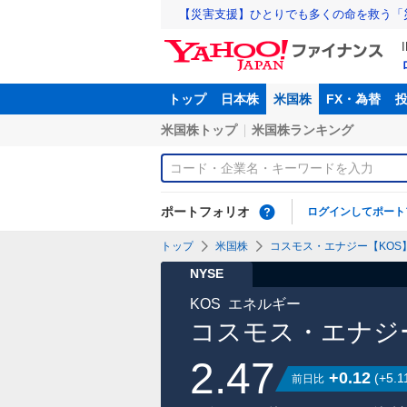
【災害支援】ひとりでも多くの命を救う「
トップ
日本株
米国株
FX・為替
米国株トップ
米国株ランキング
ポートフォリオ
ログインしてポート
トップ
米国株
コスモス・エナジー【KOS
NYSE
KOS
エネルギー
コスモス・エナジ
2.47
+0.12
(
+5.1
前日比