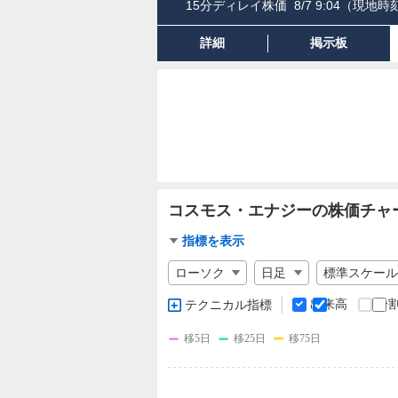
15分ディレイ株価
8/7 9:04
（現地時刻
詳細
掲示板
コスモス・エナジーの株価チャ
チ
指標を表示
ャ
チ
ー
ャ
ト
ー
出来高
分
テクニカル指標
ト
指
の
チ
標
移5日
移25日
移75日
設
ャ
定
ー
ト