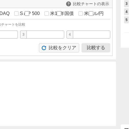
比較チャートの表示
3
4
DAQ
S＆P 500
米10年国債
米ドル/円
5
のチャートを比較
3
4
比較をクリア
比較する
。