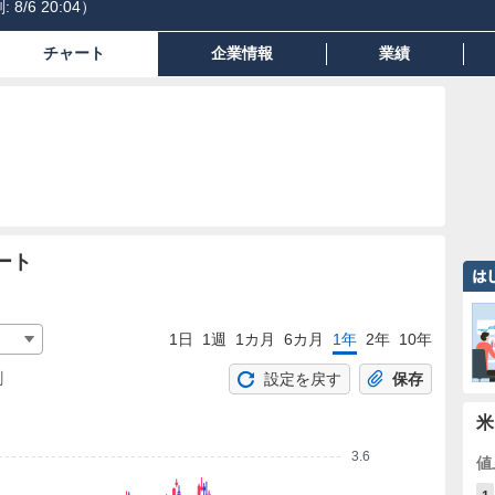
:
8/6 20:04
）
チャート
企業情報
業績
ート
1日
1週
1カ月
6カ月
1年
2年
10年
割
設定を戻す
保存
米
3.6
値