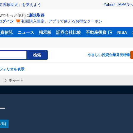
Yahoo! JAPAN
ヘ
災害救助犬」を支えよう
IDでもっと便利に
新規取得
ログイン
初回購入限定、アプリで使えるお得なクーポン
投資信託
ニュース
掲示板
証券会社比較
不動産投資
NISA
検索
やさしい投資
企業発見特集
フォリオを表示
】
チャート
ー
1
)
%