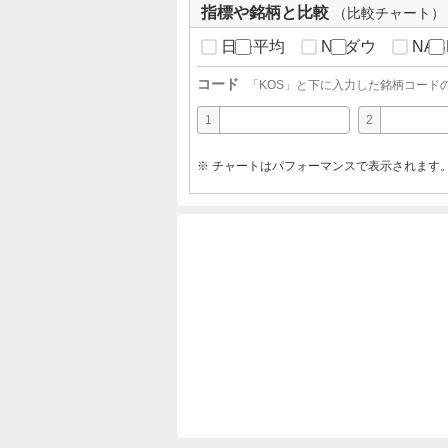
指標や銘柄と比較
（比較チャート）
日経平均
NYダウ
NAS
コード
「
KOS
」と下に入力した銘柄コード
1
2
※ チャートはパフォーマンスで表示されます