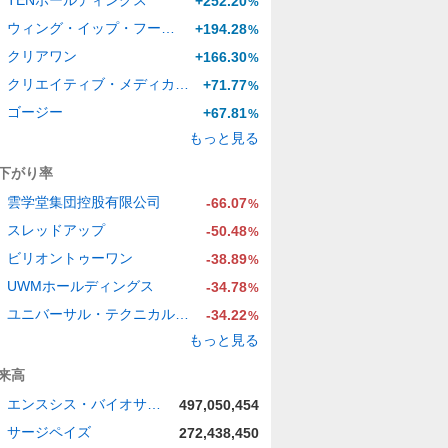
TENホールディングス
+252.20
%
ウィング・イップ・フード・ホールディングス・グループ
+194.28
%
クリアワン
+166.30
%
クリエイティブ・メディカル・テクノロジー・ホールディングス
+71.77
%
ゴージー
+67.81
%
もっと見る
下がり率
雲学堂集団控股有限公司
-66.07
%
スレッドアップ
-50.48
%
ビリオントゥーワン
-38.89
%
UWMホールディングス
-34.78
%
ユニバーサル・テクニカル・インスティチュート
-34.22
%
もっと見る
来高
エンスシス・バイオサイエンシズ
497,050,454
サージペイズ
272,438,450