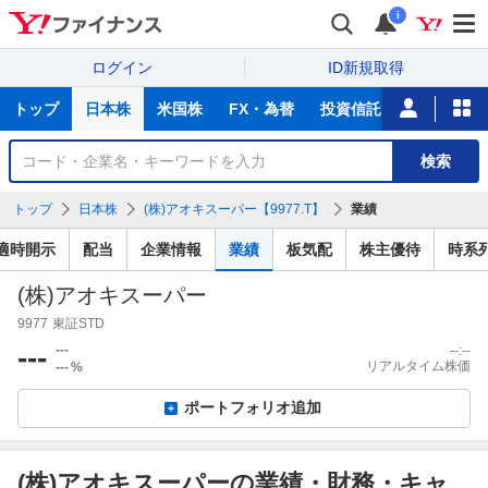
i
ログイン
ID新規取得
主
トップ
日本株
米国株
FX・為替
投資信託
ニュース
な
サ
銘
検索
ー
柄
ビ
を
トップ
日本株
(株)アオキスーパー【9977.T】
業績
ス
検
索
適時開示
配当
企業情報
業績
板気配
株主優待
時系
(株)アオキスーパー
9977
東証STD
---
---
--:--
リアルタイム株価
---
%
ポートフォリオ追加
(株)アオキスーパーの業績・財務・キャ