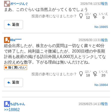
報告
ガベージんぐ
2026/7/6 13:52
掲
まあ、このぐらいは当然上がってくるでしょう
示
はい
いいえ
投資の参考になりましたか？
板
12
0
記
返信
No.
18865
事
報告
80a*****
2026/6/30 13:31
掲
総会出席したが、株主からの質問は一切なく粛々と40分
示
で終了した。純利益こそ微減したが、2030目標の中長期
板
計画も政府の掲げる訪日外国人6,000万人とリンクしてな
記
お控えめな数字。下がる理由は無いんだけどね。
事
強く買いたい
はい
いいえ
投資の参考になりましたか？
18
20
返信
No.
18864
報告
ちばちゃん
2026/6/25 14:13
掲
>>
18862
示