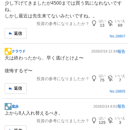
少し下げてきましたが4500までは買う気になれないです
示
ね。
板
しかし最近は先生来てないみたいですね。。
記
はい
いいえ
投資の参考になりましたか？
事
13
69
返信
No.
18807
報告
クラウド
2026/2/19 12:34
掲
天は終わったから、早く逃げとけよ〜
示
板
後悔するぞ〜
記
はい
いいえ
投資の参考になりましたか？
事
75
7
返信
No.
18805
報告
底歩
2026/2/14 8:01
掲
上から8人入れ替えるべき。
示
はい
いいえ
投資の参考になりましたか？
板
125
3
記