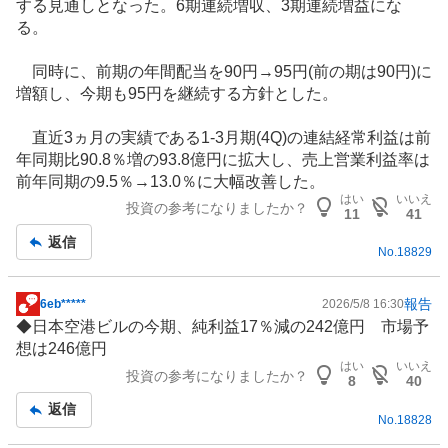
する見通しとなった。6期連続増収、3期連続増益にな
る。
同時に、前期の年間配当を90円→95円(前の期は90円)に
増額し、今期も95円を継続する方針とした。
直近3ヵ月の実績である1-3月期(4Q)の連結経常利益は前
年同期比90.8％増の93.8億円に拡大し、売上営業利益率は
前年同期の9.5％→13.0％に大幅改善した。
はい
いいえ
投資の参考になりましたか？
11
41
返信
No.
18829
報告
6eb*****
2026/5/8 16:30
掲
◆日本空港ビルの今期、純利益17％減の242億円 市場予
示
想は246億円
板
はい
いいえ
投資の参考になりましたか？
記
8
40
事
返信
No.
18828