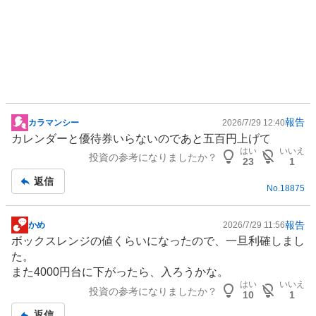
報告
カラマンシー
2026/7/29 12:40
掲
カレンダーと優待券いらないのであと五百円上げて
示
はい
いいえ
投資の参考になりましたか？
板
23
1
記
返信
No.
18875
事
報告
かめ
2026/7/29 11:56
掲
ボックスレンジの値くらいになったので、一旦利確しまし
示
た。
板
また4000円台に下がったら、入ろうかな。
記
はい
いいえ
投資の参考になりましたか？
事
10
1
返信