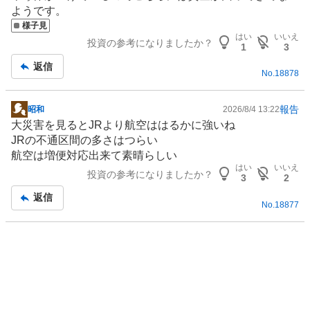
示
く
ようです。
板
売
様子見
記
り
はい
いいえ
投資の参考になりましたか？
事
1
3
た
返信
い
No.
18878
0
%
報告
昭和
2026/8/4 13:22
掲
大災害を見ると
JR
より
航空
ははるかに強いね
示
JRの不通区間の多さはつらい
板
航空は増便対応出来て素晴らしい
記
はい
いいえ
投資の参考になりましたか？
事
3
2
返信
No.
18877