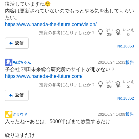
復活していますね😌
板
内容は更新されていないのでもっとやる気を出してもらい
記
たい。
事
https://www.haneda-the-future.com/vision/
はい
いいえ
投資の参考になりましたか？
29
0
返信
No.
18863
報告
ちばちゃん
2026/6/24 15:33
掲
子会社 羽田未来総合研究所のサイトが開かない？
示
https://www.haneda-the-future.com/
板
はい
いいえ
投資の参考になりましたか？
記
26
2
事
返信
No.
18862
報告
クラウド
2026/6/24 14:09
掲
入ったね〜あとは、5000半ばまで放置するだけ
示
板
繰り返すだけ
記