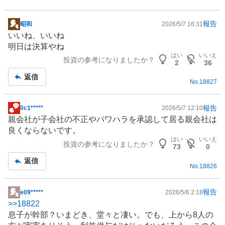
報告
昭和
2026/5/7 16:31
掲
いいね、いいね
示
明日は決算やね
板
はい
いいえ
投資の参考になりましたか？
記
2
36
事
返信
No.
18827
報告
0c1*****
2026/5/7 12:10
掲
親会社が子会社の不正やパワハラを承認して居る親会社は
示
良くならないです。
板
はい
いいえ
投資の参考になりましたか？
記
73
0
事
返信
No.
18826
報告
e09*****
2026/5/6 2:18
掲
>>
18822
示
息子が幹部？いまどき、堂々と凄い。でも、上から8人の
板