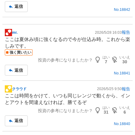
記
返信
No.
18842
事
報告
mr.
2026/5/28 16:03
掲
ここは夏休み頃に強くなるので今が仕込み時。これから楽
示
しみです。
板
強く買いたい
記
はい
いいえ
投資の参考になりましたか？
事
7
30
返信
No.
18841
報告
クラウド
2026/5/25 9:50
掲
ここは時間をかけて、いつも同じレンジで動くから、イン
示
とアウトを間違えなければ、勝てるぞ
板
はい
いいえ
投資の参考になりましたか？
記
31
6
事
返信
No.
18840