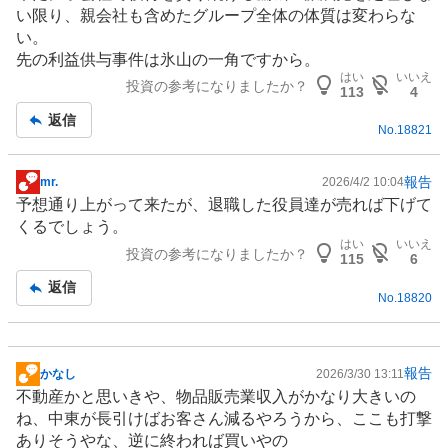
示
い限り、親会社も含めたグループ全体の体質は変わらな
板
い。
記
先の利益供与事件は氷山の一角ですから。
事
はい
いいえ
投資の参考になりましたか？
113
4
返信
No.
18821
報告
mr.
2026/4/2 10:04
掲
予想通り上がって来たが、退職した役員達が売れば下げて
示
くるでしょう。
板
はい
いいえ
投資の参考になりましたか？
記
115
6
事
返信
No.
18820
報告
かなし
2026/3/30 13:11
掲
不動産
かと思いきや、物品販売業収入がかなり大きいの
示
ね、
中東
が長引けばお客さん減るやろうから、ここも打撃
板
ありそうやな、逆に終われば買いやの