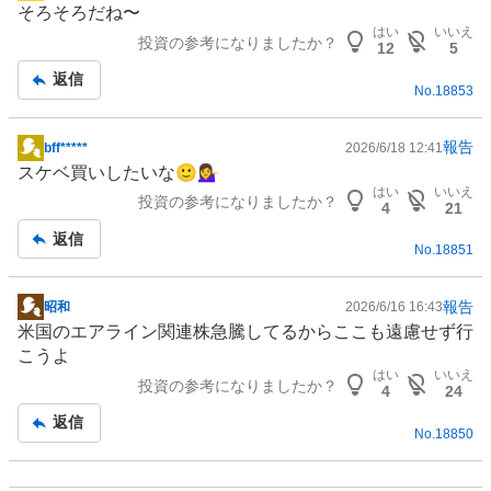
そろそろだね〜
示
はい
いいえ
投資の参考になりましたか？
板
12
5
記
返信
No.
18853
事
報告
bff*****
2026/6/18 12:41
掲
スケベ買いしたいな🙂💁‍♀️
示
はい
いいえ
投資の参考になりましたか？
板
4
21
記
返信
No.
18851
事
報告
昭和
2026/6/16 16:43
掲
米国のエアライン関連株急騰してるからここも遠慮せず行
示
こうよ
板
はい
いいえ
投資の参考になりましたか？
記
4
24
事
返信
No.
18850