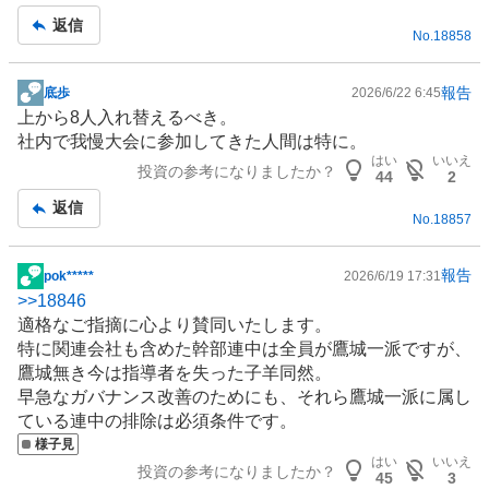
返信
No.
18858
報告
底歩
2026/6/22 6:45
掲
上から8人入れ替えるべき。
示
社内で我慢大会に参加してきた人間は特に。
板
はい
いいえ
投資の参考になりましたか？
記
44
2
事
返信
No.
18857
報告
pok*****
2026/6/19 17:31
掲
>>
18846
示
適格なご指摘に心より賛同いたします。
板
特に関連会社も含めた幹部連中は全員が鷹城一派ですが、
記
鷹城無き今は指導者を失った子羊同然。
事
早急なガバナンス改善のためにも、それら鷹城一派に属し
ている連中の排除は必須条件です。
様子見
はい
いいえ
投資の参考になりましたか？
45
3