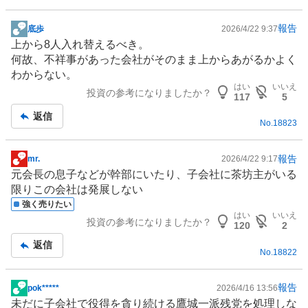
報告
底歩
2026/4/22 9:37
掲
上から8人入れ替えるべき。
示
何故、不祥事があった会社がそのまま上からあがるかよく
板
わからない。
記
はい
いいえ
投資の参考になりましたか？
事
117
5
返信
No.
18823
報告
mr.
2026/4/22 9:17
掲
元会長の息子などが幹部にいたり、子会社に茶坊主がいる
示
限りこの会社は発展しない
板
強く売りたい
記
はい
いいえ
投資の参考になりましたか？
事
120
2
返信
No.
18822
報告
pok*****
2026/4/16 13:56
掲
未だに子会社で役得を貪り続ける鷹城一派残党を処理しな