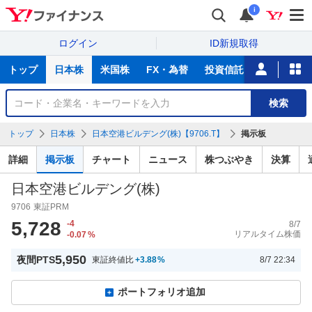
i
ログイン
ID新規取得
主
トップ
日本株
米国株
FX・為替
投資信託
ニュース
な
サ
銘
検索
ー
柄
ビ
を
トップ
日本株
日本空港ビルデング(株)【9706.T】
掲示板
ス
検
索
詳細
掲示板
チャート
ニュース
株つぶやき
決算
日本空港ビルデング(株)
9706
東証PRM
5,728
-4
8/7
リアルタイム株価
-0.07
%
5,950
夜間PTS
東証終値比
+3.88
%
8/7 22:34
ポートフォリオ追加