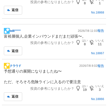
投資の参考になりましたか？
板
8
1
記
返信
No.
18868
事
報告
bd8*****
2026/7/8 11:03
掲
富裕層個人,企業
インバウンド
まだまだ頑張〜。
示
はい
いいえ
投資の参考になりましたか？
板
8
11
記
返信
No.
18867
事
報告
クラウド
2026/7/8 8:02
掲
予想通りの展開になりましたね〜
示
板
ただ、そろそろ危険ラインに入るので要注意
記
はい
いいえ
投資の参考になりましたか？
事
19
3
返信
No.
18866