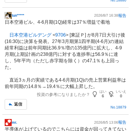
No.
18880
い
0
報告
tun*****
2026/8/7 16:38
%
掲
日本空港ビル、4-6月期(1Q)経常は37％増益で着地
、
示
様
板
日本空港ビルデング
<
9706
> [東証Ｐ] が8月7日大引け後
子
記
(16:30)に決算を発表。27年3月期第1四半期(4-6月)の連結
見
事
経常利益は前年同期比36.9％増の135億円に拡大し、4-9
1
月期(上期)計画の238億円に対する進捗率は56.9％に達
0
し、5年平均（ただし赤字期を除く）の47.1％も上回っ
0
た。
%
、
直近3ヵ月の実績である4-6月期(1Q)の売上営業利益率は
売
前年同期の14.8％→19.4％に大幅上昇した。
り
はい
いいえ
投資の参考になりましたか？
た
6
0
い
返信
No.
18879
0
%
、
報告
mr.
2026/8/5 13:06
掲
強
半導体
が上げているのでこちらには資金が回ってきてない