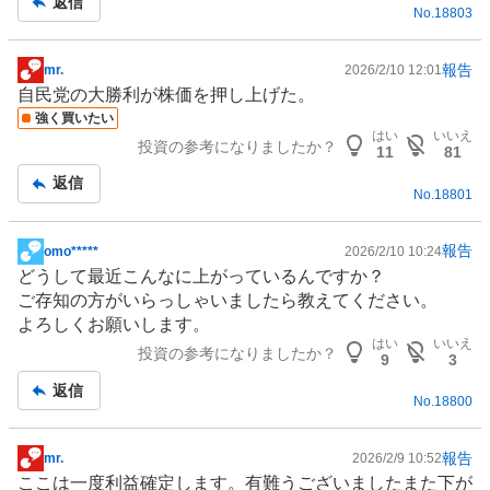
返信
No.
18803
事
報告
mr.
2026/2/10 12:01
掲
自民党の大勝利が株価を押し上げた。
示
強く買いたい
板
はい
いいえ
投資の参考になりましたか？
記
11
81
事
返信
No.
18801
報告
omo*****
2026/2/10 10:24
掲
どうして最近こんなに上がっているんですか？
示
ご存知の方がいらっしゃいましたら教えてください。
板
よろしくお願いします。
記
はい
いいえ
投資の参考になりましたか？
事
9
3
返信
No.
18800
報告
mr.
2026/2/9 10:52
掲
ここは一度利益確定します。有難うございましたまた下が