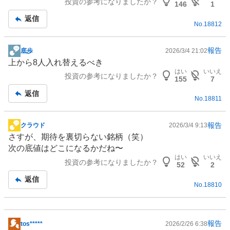
投資の参考になりましたか？
事
146
1
返信
No.
18812
報告
底歩
2026/3/4 21:02
掲
上から8人入れ替えるべき
示
はい
いいえ
投資の参考になりましたか？
板
155
7
記
返信
No.
18811
事
報告
クラウド
2026/3/4 9:13
掲
さすが、期待を裏切らない銘柄（笑）
示
次の底値はどこになるかだね〜
板
はい
いいえ
投資の参考になりましたか？
記
52
2
事
返信
No.
18810
報告
tos*****
2026/2/26 6:38
掲