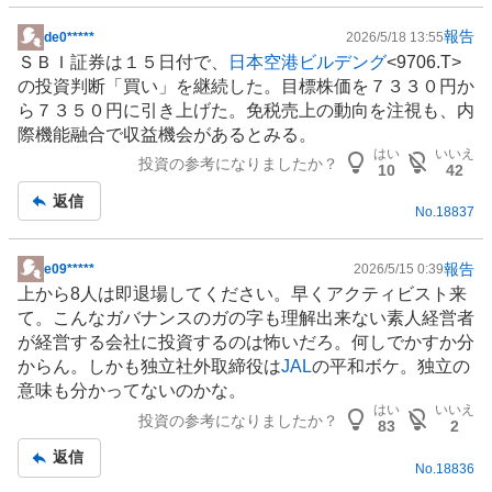
報告
de0*****
2026/5/18 13:55
掲
ＳＢＩ
証券
は１５日付で、
日本空港ビルデング
<9706.T>
示
の投資判断「買い」を継続した。目標株価を７３３０円か
板
ら７３５０円に引き上げた。免税売上の動向を注視も、内
記
際機能融合で収益機会があるとみる。
事
はい
いいえ
投資の参考になりましたか？
10
42
返信
No.
18837
報告
e09*****
2026/5/15 0:39
掲
上から8人は即退場してください。早くアクティビスト来
示
て。こんなガバナンスのガの字も理解出来ない素人経営者
板
が経営する会社に投資するのは怖いだろ。何しでかすか分
記
からん。しかも独立社外取締役は
JAL
の平和ボケ。独立の
事
意味も分かってないのかな。
はい
いいえ
投資の参考になりましたか？
83
2
返信
No.
18836