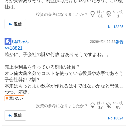
方が実害ありそう、利益供与だけじゃないだろう、この会
記
社は。
事
はい
いいえ
投資の参考になりましたか？
81
1
返信
No.
18825
報告
ちばちゃん
2026/4/24 22:22
掲
>>
18821
示
確かに、子会社の謎や何故 はありそうですよね。。
板
記
売上や利益を作っている8割の社員？
事
オレ俺大義名分でコストを使っている役員や赤字であろう
子会社幹部 2割？
本来はもっとよい数字が作れるはずではないかなと想像し
つつ、応援。
買いたい
はい
いいえ
投資の参考になりましたか？
17
69
返信
No.
18824