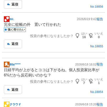
返信
No.
18856
報告
mr.
2026/6/19 9:42
掲
完全に蚊帳の外 置いて行かれた
示
強く売りたい
板
はい
いいえ
投資の参考になりましたか？
記
16
0
事
返信
No.
18855
報告
80a*****
2026/6/18 16:02
掲
日経平均が上がるとココは下がるね。個人投資家比率が
示
6%だから反応鈍いのかな？
板
はい
いいえ
投資の参考になりましたか？
記
7
1
事
返信
No.
18854
報告
クラウド
2026/6/18 15:20
掲