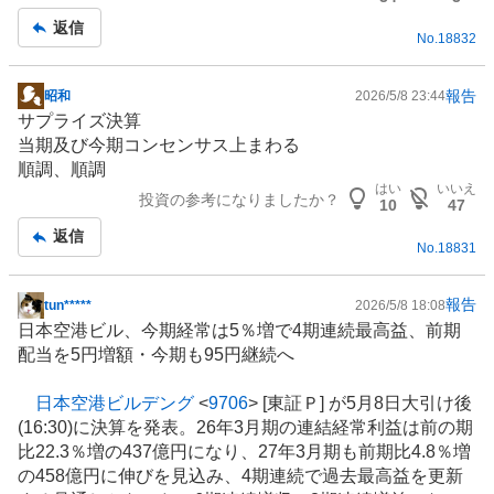
記
返信
No.
18832
事
報告
昭和
2026/5/8 23:44
掲
サプライズ決算
示
当期及び今期コンセンサス上まわる
板
順調、順調
記
はい
いいえ
投資の参考になりましたか？
事
10
47
返信
No.
18831
報告
tun*****
2026/5/8 18:08
掲
日本空港ビル、今期経常は5％増で4期連続最高益、前期
示
配当を5円増額・今期も95円継続へ
板
記
日本空港ビルデング
<
9706
> [東証Ｐ] が5月8日大引け後
事
(16:30)に決算を発表。26年3月期の連結経常利益は前の期
比22.3％増の437億円になり、27年3月期も前期比4.8％増
の458億円に伸びを見込み、4期連続で過去最高益を更新