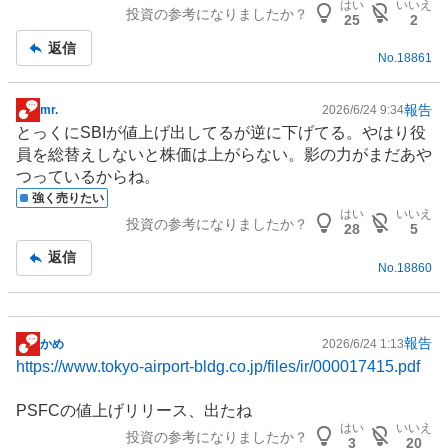
はい
いいえ
投資の参考になりましたか？
事
25
2
返信
No.
18861
報告
mr.
2026/6/24 9:34
掲
とっくにSBIが値上げ出してるが逆に下げてる。やはり役
示
員を総替えしないと株価は上がらない。影の力がまだあや
板
つっているからね。
記
強く売りたい
事
はい
いいえ
投資の参考になりましたか？
28
5
返信
No.
18860
報告
かめ
2026/6/24 1:13
掲
https://www.tokyo-airport-bldg.co.jp/files/ir/000017415.pdf
示
板
PSFCの値上げリリース、出たね
記
はい
いいえ
投資の参考になりましたか？
事
3
20