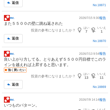
記
返信
No.
18871
事
報告
mr.
2026/7/15 9:30
掲
また５５００の壁に跳ね返された
示
はい
いいえ
投資の参考になりましたか？
板
7
1
記
返信
No.
18870
事
報告
mr.
2026/7/13 9:54
掲
良い上がり方してる。とりあえず５５００円目標でこのラ
示
インを越えれば上昇すると思います。
板
強く買いたい
記
はい
いいえ
投資の参考になりましたか？
事
13
11
返信
No.
18869
報告
mr.
2026/7/9 14:14
掲
いつものパターン。
示
はい
いいえ