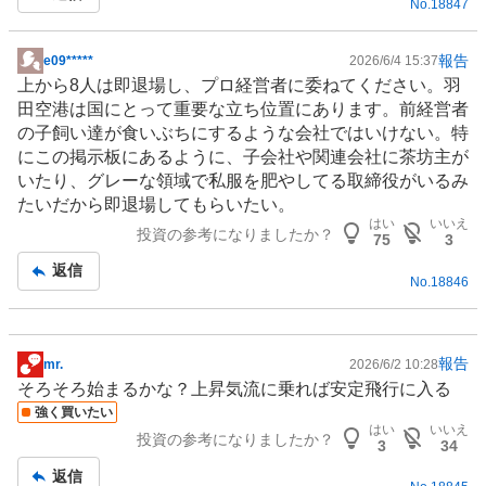
No.
18847
報告
e09*****
2026/6/4 15:37
掲
上から8人は即退場し、プロ経営者に委ねてください。羽
示
田空港は国にとって重要な立ち位置にあります。前経営者
板
の子飼い達が食いぶちにするような会社ではいけない。特
記
にこの掲示板にあるように、子会社や関連会社に茶坊主が
事
いたり、グレーな領域で私服を肥やしてる取締役がいるみ
たいだから即退場してもらいたい。
はい
いいえ
投資の参考になりましたか？
75
3
返信
No.
18846
報告
mr.
2026/6/2 10:28
掲
そろそろ始まるかな？上昇気流に乗れば安定飛行に入る
示
強く買いたい
板
はい
いいえ
投資の参考になりましたか？
記
3
34
事
返信