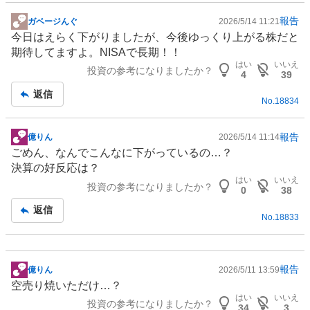
報告
ガベージんぐ
2026/5/14 11:21
掲
今日はえらく下がりましたが、今後ゆっくり上がる株だと
示
期待してますよ。
NISA
で長期！！
板
はい
いいえ
投資の参考になりましたか？
記
4
39
事
返信
No.
18834
報告
億りん
2026/5/14 11:14
掲
ごめん、なんでこんなに下がっているの…？
示
決算の好反応は？
板
はい
いいえ
投資の参考になりましたか？
記
0
38
事
返信
No.
18833
報告
億りん
2026/5/11 13:59
掲
空売り焼いただけ…？
示
はい
いいえ
投資の参考になりましたか？
板
34
3