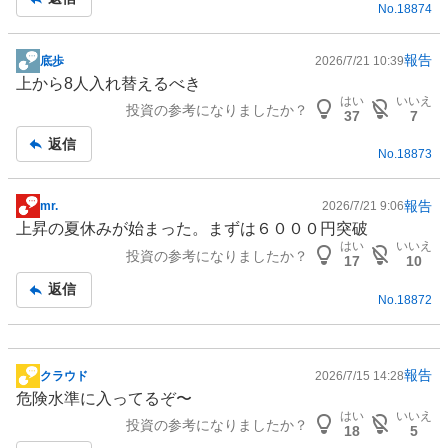
No.
18874
報告
底歩
2026/7/21 10:39
掲
上から8人入れ替えるべき
示
はい
いいえ
投資の参考になりましたか？
板
37
7
記
返信
No.
18873
事
報告
mr.
2026/7/21 9:06
掲
上昇の夏休みが始まった。まずは６０００円突破
示
はい
いいえ
投資の参考になりましたか？
板
17
10
記
返信
No.
18872
事
報告
クラウド
2026/7/15 14:28
掲
危険水準に入ってるぞ〜
示
はい
いいえ
投資の参考になりましたか？
板
18
5