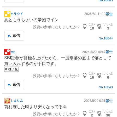
No.
18845
報告
クラウド
2026/6/1 11:10
掲
あともうちょいの辛抱でイン
示
はい
いいえ
投資の参考になりましたか？
板
18
3
記
返信
No.
18844
事
報告
mr.
2026/5/29 10:47
掲
SBI
証券
が目標を上げたから、一度奈落の底まで落として
示
買い入れするのが手口です。
板
様子見
記
はい
いいえ
投資の参考になりましたか？
事
16
6
返信
No.
18843
報告
しまりん
2026/5/29 0:31
掲
前利確した時より安くなってる☺️
示
はい
いいえ
投資の参考になりましたか？
板
2
30