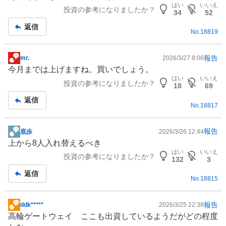
記
はい
いいえ
投資の参考になりましたか？
事
34
52
返信
No.
18819
報告
mr.
2026/3/27 9:06
掲
今月までは上げますね。買いでしょう。
示
はい
いいえ
投資の参考になりましたか？
板
18
69
記
返信
No.
18817
事
報告
底歩
2026/3/26 12:44
掲
上から8人入れ替えるべき
示
はい
いいえ
投資の参考になりましたか？
板
132
3
記
返信
No.
18815
事
報告
ddk*****
2026/3/25 22:38
掲
高輪ゲートウェイ ここも出資しているようだがどの程度
示