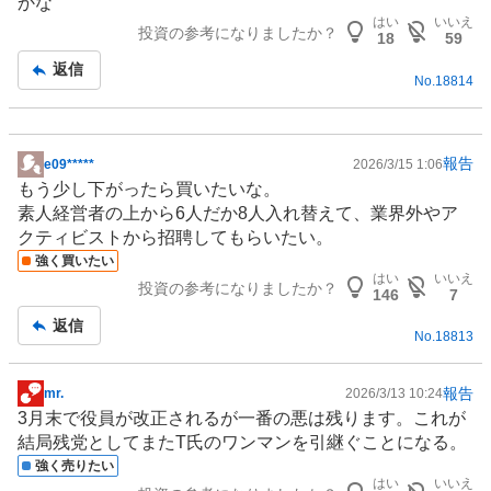
かな
板
はい
いいえ
投資の参考になりましたか？
記
18
59
事
返信
No.
18814
報告
e09*****
2026/3/15 1:06
掲
もう少し下がったら買いたいな。
示
素人経営者の上から6人だか8人入れ替えて、業界外やア
板
クティビストから招聘してもらいたい。
記
強く買いたい
事
はい
いいえ
投資の参考になりましたか？
146
7
返信
No.
18813
報告
mr.
2026/3/13 10:24
掲
3月末で役員が改正されるが一番の悪は残ります。これが
示
結局残党としてまたT氏のワンマンを引継ぐことになる。
板
強く売りたい
記
はい
いいえ