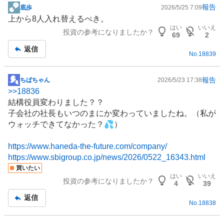
報告
底歩
2026/5/25 7:09
掲
上から8人入れ替えるべき。
示
はい
いいえ
投資の参考になりましたか？
板
69
2
記
返信
No.
18839
事
報告
ちばちゃん
2026/5/23 17:38
掲
>>
18836
示
結構役員変わりました？？
板
子会社の社長もいつのまにか変わっていましたね。（私が
記
ウォッチできてなかった？💦）
事
https://www.haneda-the-future.com/company/
https://www.sbigroup.co.jp/news/2026/0522_16343.html
買いたい
はい
いいえ
投資の参考になりましたか？
4
39
返信
No.
18838