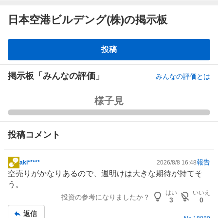
日本空港ビルデング(株)の掲示板
掲
投稿
示
板
掲示板「みんなの評価」
みんなの評価とは
強
様子見
く
買
い
投稿コメント
た
い
報告
0
aki*****
2026/8/8 16:48
掲
%
空売りがかなりあるので、週明けは大きな期待が持てそ
示
、
う。
板
はい
いいえ
買
投資の参考になりましたか？
記
3
0
い
事
返信
た