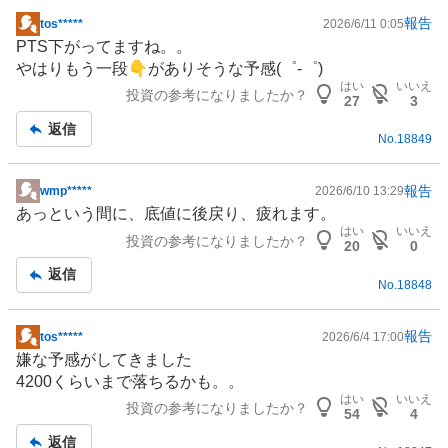
報告
tos*****
2026/6/11 0:05
掲
PTS下がってますね。。
示
やはりもう一段👇がありそうな予感(゜-゜)
板
はい
いいえ
投資の参考になりましたか？
記
27
3
事
返信
No.
18849
報告
wmp*****
2026/6/10 13:29
掲
あっという間に、底値に後戻り、疲れます。
示
はい
いいえ
投資の参考になりましたか？
板
20
0
記
返信
No.
18848
事
報告
tos*****
2026/6/4 17:00
掲
嫌な予感がしてきました
示
4200くらいまで落ちるかも。。
板
はい
いいえ
投資の参考になりましたか？
記
54
4
事
返信