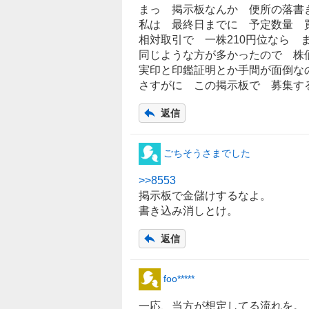
まっ 掲示板なんか 便所の落書
私は 最終日までに 予定数量 
相対取引で 一株210円位なら 
同じような方が多かったので 株
実印と印鑑証明とか手間が面倒な
さすがに この掲示板で 募集す
返信
ごちそうさまでした
>>
8553
掲示板で金儲けするなよ。
書き込み消しとけ。
返信
foo*****
一応、当方が想定してる流れを。