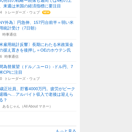
式明日の戦略ー続落も週間では4桁の上
、来週は米国の経済指標に要注目
14
トレーダーズ・ウェブ
NY外為〕円急伸、157円台前半＝弱い米
用統計受け（7日朝）
時事通信
米雇用統計反響〕長期にわたる米政策金
の据え置きを後押し＝OEのホウテン氏
46
時事通信
間為替展望（ドル／ユーロ）-ドル円、7
米CPIに注目
00
トレーダーズ・ウェブ
5歳正社員、貯蓄4000万円。疲労がピーク
退職へ…アルバイト収入で老後は迎えら
る？
あるじゃん（All About マネー）
もっと見る