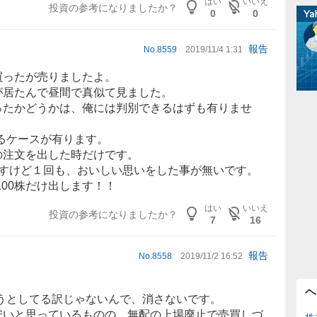
はい
いいえ
投資の参考になりましたか？
0
0
報告
No.
8559
2019/11/4 1:31
で買ったが売りましたよ。
奴が居たんで昼間で真似て見ました。
だったかどうかは、俺には判別できるはずも有りませ
るケースが有ります。
の注文を出した時だけです。
ますけど１回も、おいしい思いをした事が無いです。
00株だけ出します！！
はい
いいえ
投資の参考になりましたか？
7
16
報告
No.
8558
2019/11/2 16:52
ヘ
うとしてる訳じゃないんで、消さないです。
分安いと思っているものの、無配の上場廃止で売買しづ