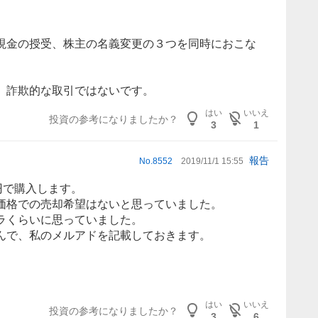
現金の授受、株主の名義変更の３つを同時におこな
、詐欺的な取引ではないです。
はい
いいえ
投資の参考になりましたか？
3
1
報告
No.
8552
2019/11/1 15:55
円で購入します。
価格での売却希望はないと思っていました。
ラくらいに思っていました。
んで、私のメルアドを記載しておきます。
はい
いいえ
投資の参考になりましたか？
3
6