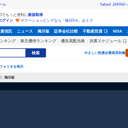
Yahoo! JAPAN
ヘ
ール
IDでもっと便利に
新規取得
ログイン
ヤフーショッピングなら「毎日5％」おトク
投資信託
ニュース
掲示板
証券会社比較
不動産投資
NISA
ンキング
株主優待ランキング
優良高配当株
決算スケジュール
検索
やさしい投資
企業発見特集
フォリオを表示
掲示板