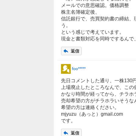
メールでの意思確認。価格調整
株主名簿確定後、
信託銀行で、売買契約書の締結、
う。
という感じで考えています。
現金と書類対応を同時でするんで
返信
foo*****
先日コメントした通り、一株130
上場廃止したところなんで、この
かなり時間が経ってから、チラホ
売却希望の方がチラホラいそうな
希望の方は連絡ください。
mjyuzu（あっと）gmail.com
です。
返信