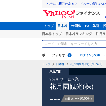
ハチにも権利がある？ ペルーの新しいル
トップ
日本株
米国株
FX・為替
日本株トップ
日本株ランキング
注目ラ
ポートフォリオ
ログインしてポート
トップ
日本株
花月園観光(株)【9674.T】
東証2部
9674
サービス業
花月園観光(株)
---
---
(
0.00
)
前日比
%