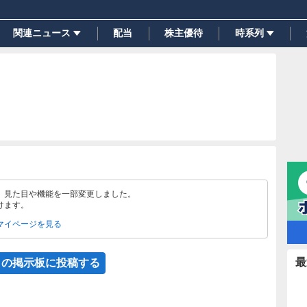
関連ニュース
配当
株主優待
時系列
、見た目や機能を一部変更しました。
けます。
マイページを見る
最
この掲示板に投稿する