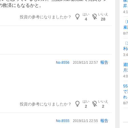
株
の救済にもなるかと。
昇
4:
はい
いいえ
投資の参考になりましたか？
4
28
〔
雇
8/7
〔
利
3:
報告
No.
8556
2019/11/1 22:57
週
月
4:
5
で
れ
はい
いいえ
8/7
投資の参考になりましたか？
2
2
報告
No.
8555
2019/11/1 22:55