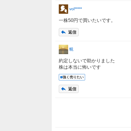
vol*****
一株50円で買いたいです。
返信
蜆
約定しないで助かりました
株は本当に怖いです
強く売りたい
返信