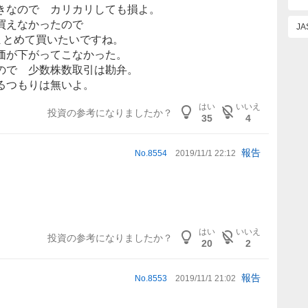
きなので カリカリしても損よ。
買えなかったので
J
まとめて買いたいですね。
価が下がってこなかった。
ので 少数株数取引は勘弁。
るつもりは無いよ。
はい
いいえ
投資の参考になりましたか？
35
4
報告
No.
8554
2019/11/1 22:12
はい
いいえ
投資の参考になりましたか？
20
2
報告
No.
8553
2019/11/1 21:02