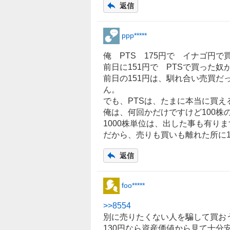
返信
ppp*****
俺 PTS 175円で イナゴ円
前日に151円で PTSで買った
前日の151円は、馴れ合い売買
ん。
でも、PTSは、たまに本当に買え
俺は、何回かだけですけど100株
1000株単位は、出した事も有り
だから、売りも買いも離れた所に1
返信
foo*****
>>
8554
別に売りたくない人を騙して買お
130円なら資産価値から見て十