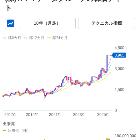
ト
チ
10年（月足）
テクニカル指標
ャ
ー
移6カ月
移12カ月
移24カ月
ト
4,500
3,965
3,000
1,500
0
2017/1
2019/2
2021/1
2023/1
2025/1
出来高
出来高（株）
180,000,000