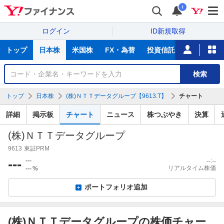
i
ログイン
ID新規取得
主
トップ
日本株
米国株
FX・為替
投資信託
ニュース
な
サ
銘
検索
ー
柄
ビ
を
トップ
日本株
(株)ＮＴＴデータグループ【9613.T】
チャート
ス
検
索
詳細
掲示板
チャート
ニュース
株つぶやき
決算
(株)ＮＴＴデータグループ
9613
東証PRM
---
---
--:--
リアルタイム株価
---
%
ポートフォリオ追加
(株)ＮＴＴデータグループの株価チャー