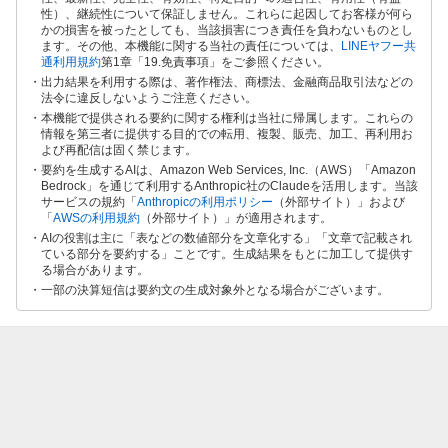
性）、継続性について保証しません。これらに起因してお客様が何ら
かの損害を被ったとしても、当該損害につき責任を負わないものとし
ます。その他、本機能に関する当社の責任については、
LINEヤフー共
通利用規約
第1章「19.免責事項」をご参照ください。
出力結果を利用する際は、著作権法、商標法、金融商品取引法などの
法令に違反しないようご注意ください。
本機能で提供される要約に関する権利は当社に帰属します。これらの
情報を第三者に提供する目的での転用、複製、販売、加工、再利用お
よび再配信は固く禁じます。
要約を生成するAIは、Amazon Web Services, Inc.（AWS）「Amazon
Bedrock」を通じて利用するAnthropic社のClaudeを活用します。当該
サービスの規約「
Anthropicの利用ポリシー
（外部サイト）」および
「
AWSの利用規約
（外部サイト）」が適用されます。
AIの役割は主に「表などの数値部分を文章化する」「文章で記載され
ている部分を要約する」ことです。生成結果をもとに加工して提供す
る場合があります。
一部の決算短信は要約文の生成対象外となる場合がございます。