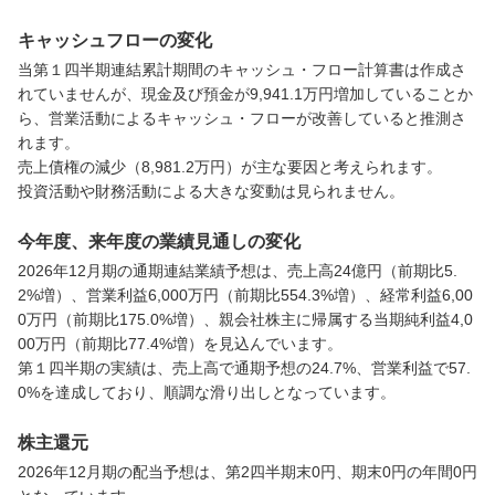
キャッシュフローの変化
当第１四半期連結累計期間のキャッシュ・フロー計算書は作成さ
れていませんが、現金及び預金が9,941.1万円増加していることか
ら、営業活動によるキャッシュ・フローが改善していると推測さ
れます。

売上債権の減少（8,981.2万円）が主な要因と考えられます。

投資活動や財務活動による大きな変動は見られません。
今年度、来年度の業績見通しの変化
2026年12月期の通期連結業績予想は、売上高24億円（前期比5.
2%増）、営業利益6,000万円（前期比554.3%増）、経常利益6,00
0万円（前期比175.0%増）、親会社株主に帰属する当期純利益4,0
00万円（前期比77.4%増）を見込んでいます。

第１四半期の実績は、売上高で通期予想の24.7%、営業利益で57.
0%を達成しており、順調な滑り出しとなっています。
株主還元
2026年12月期の配当予想は、第2四半期末0円、期末0円の年間0円