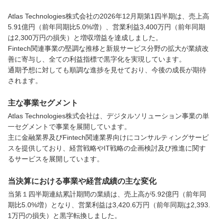
Atlas Technologies株式会社の2026年12月期第1四半期は、売上高
5.91億円（前年同期比5.0%増）、営業利益3,400万円（前年同期
は2,300万円の損失）と増収増益を達成しました。

Fintech関連事業の堅調な推移と新規サービス分野の拡大が業績改
善に寄与し、全ての利益指標で黒字化を実現しています。

通期予想に対しても順調な進捗を見せており、今後の成長が期待
されます。
主な事業セグメント
Atlas Technologies株式会社は、デジタルソリューション事業の単
一セグメントで事業を展開しています。

主に金融業界及びFintech関連業界向けにコンサルティングサービ
スを提供しており、経営戦略やIT戦略の企画検討及び推進に関す
るサービスを展開しています。
当決算における事業や経営成績の主な変化
当第１四半期連結累計期間の業績は、売上高が5.92億円（前年同
期比5.0%増）となり、営業利益は3,420.6万円（前年同期は2,393.
1万円の損失）と黒字転換しました。
