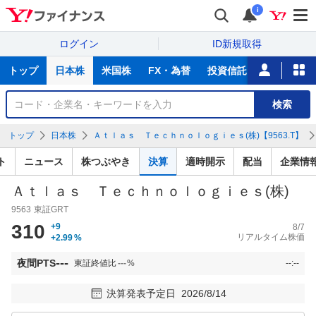
i
ログイン
ID新規取得
主
トップ
日本株
米国株
FX・為替
投資信託
ニュース
な
サ
銘
検索
ー
柄
ビ
を
トップ
日本株
Ａｔｌａｓ Ｔｅｃｈｎｏｌｏｇｉｅｓ(株)【9563.T】
ス
検
索
ト
ニュース
株つぶやき
決算
適時開示
配当
企業情
Ａｔｌａｓ Ｔｅｃｈｎｏｌｏｇｉｅｓ(株)
9563
東証GRT
310
+9
8/7
リアルタイム株価
+2.99
%
---
夜間PTS
東証終値比
---
%
--:--
決算発表予定日
2026/8/14