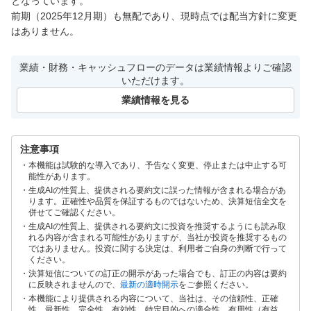
となっています。

前期（2025年12月期）も無配であり、現時点では配当方針に変更
はありません。
業績・財務・キャッシュフローのデータは業績情報よりご確認
いただけます。
業績情報を見る
注意事項
本機能は試験的な導入であり、予告なく変更、停止または中止する可
能性があります。
生成AIの性質上、提供される要約文に誤った情報が含まれる場合があ
ります。正確性や品質を保証するものではないため、決算短信全文を
併せてご確認ください。
生成AIの性質上、提供される要約文に投資を推奨するようにも読み取
れる内容が含まれる可能性がありますが、当社が投資を推奨するもの
ではありません。投資に関する決定は、利用者ご自身の判断で行って
ください。
決算短信についての訂正の開示があった場合でも、訂正の内容は要約
に反映されませんので、
最新の適時開示
をご参照ください。
本機能により提供される内容について、当社は、その信頼性、正確
性、最新性、完全性、有効性、特定目的への適合性、有用性（有益