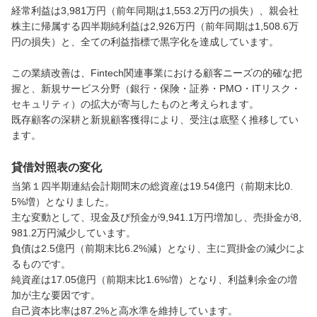
経常利益は3,981万円（前年同期は1,553.2万円の損失）、親会社
株主に帰属する四半期純利益は2,926万円（前年同期は1,508.6万
円の損失）と、全ての利益指標で黒字化を達成しています。

この業績改善は、Fintech関連事業における顧客ニーズの的確な把
握と、新規サービス分野（銀行・保険・証券・PMO・ITリスク・
セキュリティ）の拡大が寄与したものと考えられます。

既存顧客の深耕と新規顧客獲得により、受注は底堅く推移してい
ます。
貸借対照表の変化
当第１四半期連結会計期間末の総資産は19.54億円（前期末比0.
5%増）となりました。

主な変動として、現金及び預金が9,941.1万円増加し、売掛金が8,
981.2万円減少しています。

負債は2.5億円（前期末比6.2%減）となり、主に買掛金の減少によ
るものです。

純資産は17.05億円（前期末比1.6%増）となり、利益剰余金の増
加が主な要因です。

自己資本比率は87.2%と高水準を維持しています。