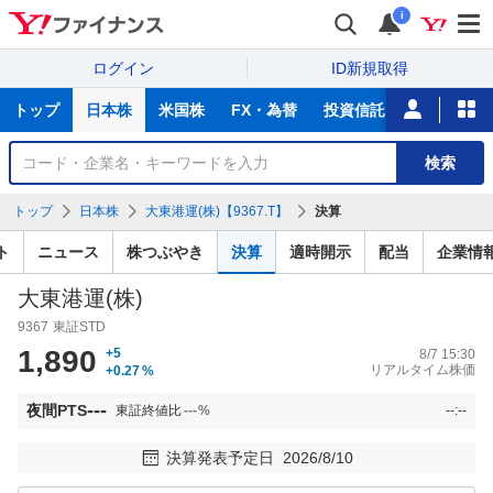
i
ログイン
ID新規取得
主
トップ
日本株
米国株
FX・為替
投資信託
ニュース
な
サ
銘
検索
ー
柄
ビ
を
トップ
日本株
大東港運(株)【9367.T】
決算
ス
検
索
ト
ニュース
株つぶやき
決算
適時開示
配当
企業情
大東港運(株)
9367
東証STD
1,890
+5
8/7 15:30
リアルタイム株価
+0.27
%
---
夜間PTS
東証終値比
---
%
--:--
決算発表予定日
2026/8/10