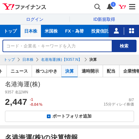
i
ログイン
ID新規取得
主
トップ
日本株
米国株
FX・為替
投資信託
ニュース
な
サ
銘
検索
ー
柄
ビ
を
トップ
日本株
名港海運(株)【9357.N】
決算
ス
検
索
ト
ニュース
株つぶやき
決算
適時開示
配当
企業情
名港海運(株)
9357
名証MN
2,447
-1
8/7
15分ディレイ株価
-0.04
%
ポートフォリオ追加
名港海運(株)の決算情報