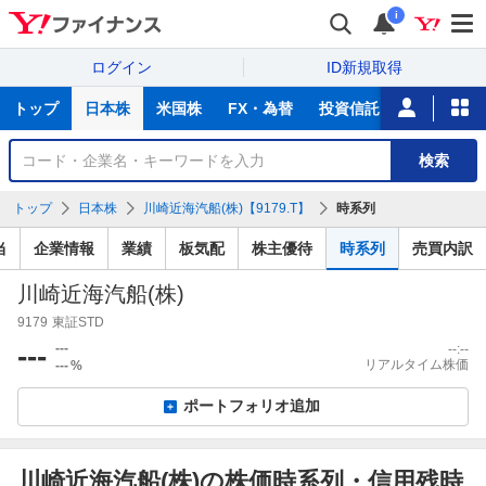
i
ログイン
ID新規取得
主
トップ
日本株
米国株
FX・為替
投資信託
ニュース
な
サ
銘
検索
ー
柄
ビ
を
トップ
日本株
川崎近海汽船(株)【9179.T】
時系列
ス
検
索
当
企業情報
業績
板気配
株主優待
時系列
売買内訳
川崎近海汽船(株)
9179
東証STD
---
---
--:--
リアルタイム株価
---
%
ポートフォリオ追加
川崎近海汽船(株)の株価時系列・信用残時
信