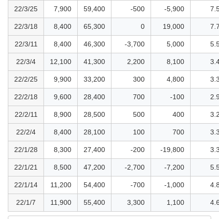
22/3/25
7,900
59,400
-500
-5,900
7.
22/3/18
8,400
65,300
0
19,000
7.
22/3/11
8,400
46,300
-3,700
5,000
5.
22/3/4
12,100
41,300
2,200
8,100
3.
22/2/25
9,900
33,200
300
4,800
3.
22/2/18
9,600
28,400
700
-100
2.
22/2/11
8,900
28,500
500
400
3.
22/2/4
8,400
28,100
100
700
3.
22/1/28
8,300
27,400
-200
-19,800
3.
22/1/21
8,500
47,200
-2,700
-7,200
5.
22/1/14
11,200
54,400
-700
-1,000
4.
22/1/7
11,900
55,400
3,300
1,100
4.