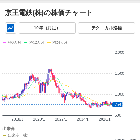
京王電鉄(株)の株価チャート
チ
10年（月足）
テクニカル指標
ャ
ー
移6カ月
移12カ月
移24カ月
ト
2,000
1,500
1,000
754
500
2018/1
2020/1
2022/1
2024/1
2026/1
出来高
出来高（株）