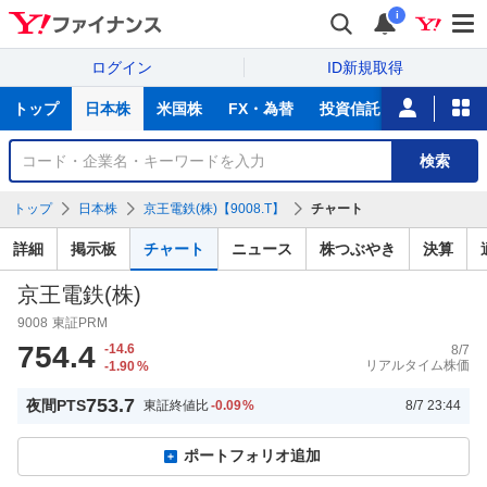
i
ログイン
ID新規取得
主
トップ
日本株
米国株
FX・為替
投資信託
ニュース
な
サ
銘
検索
ー
柄
ビ
を
トップ
日本株
京王電鉄(株)【9008.T】
チャート
ス
検
索
詳細
掲示板
チャート
ニュース
株つぶやき
決算
京王電鉄(株)
9008
東証PRM
754.4
-14.6
8/7
リアルタイム株価
-1.90
%
753.7
夜間PTS
東証終値比
-0.09
%
8/7 23:44
ポートフォリオ追加