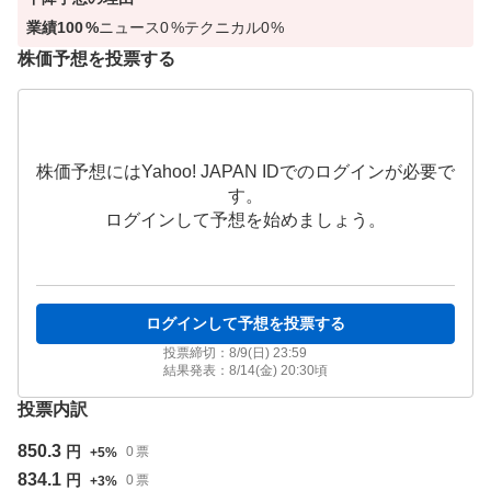
業績
100
%
ニュース
0
%
テクニカル
0
%
株価予想を投票する
株価予想にはYahoo! JAPAN IDでのログインが必要で
す。
ログインして予想を始めましょう。
ログインして予想を投票する
投票締切：
8/9(日) 23:59
結果発表：
8/14(金) 20:30
頃
投票内訳
850.3
円
0
票
+
5
%
834.1
円
0
票
+
3
%