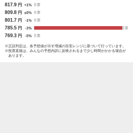
817.9
円
0
票
+
1
%
809.8
円
0
票
±
0
%
801.7
円
0
票
-
1
%
785.5
円
2
票
-
3
%
769.3
円
0
票
-
5
%
正誤判定は、各予想値が示す増減の目安レンジに基づいて行っています。
投票直後は、みんなの予想内訳に反映されるまで少し時間がかかる場合が
あります。