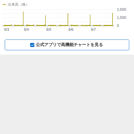
出来高（株）
2,000
1,000
0
8/3
8/4
8/5
8/6
8/7
▼
⛶
▲
⛶
公式アプリで高機能チャートを見る