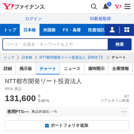
i
ログイン
ID新規取得
主
トップ
日本株
米国株
FX・為替
投資信託
ニュース
な
サ
銘
検索
ー
柄
ビ
を
トップ
日本株
NTT都市開発リート投資法人【8956.T】
チャート
ス
検
索
詳細
掲示板
チャート
ニュース
適時開示
企業情報
NTT都市開発リート投資法人
8956
東証
131,600
0
8/7
リアルタイム株価
0.00
%
---
夜間PTS
東証終値比
---
%
--:--
ポートフォリオ追加