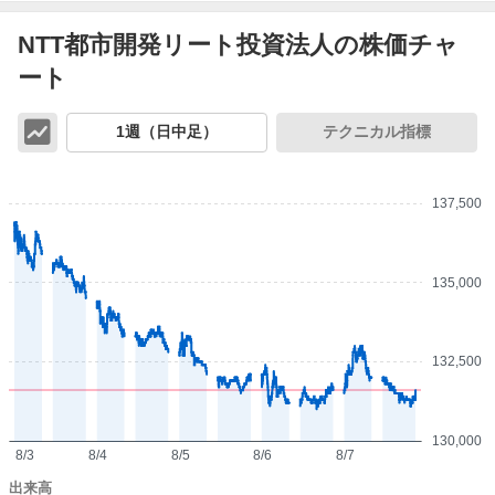
NTT都市開発リート投資法人の株価チャ
ート
チ
1週（日中足）
テクニカル指標
ャ
ー
ト
137,500
135,000
132,500
130,000
8/3
8/4
8/5
8/6
8/7
出来高