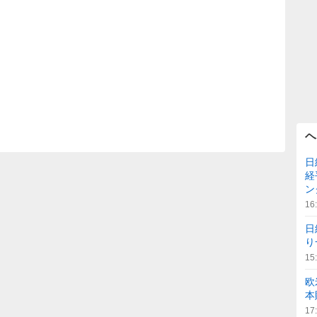
ヘ
日
経
ン
16
日
り
15
欧
本
17