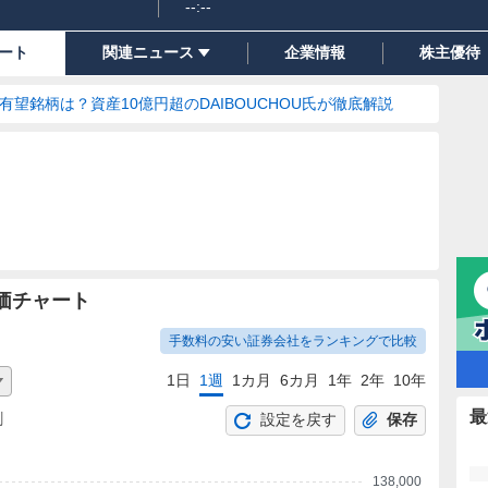
--:--
ート
関連ニュース
企業情報
株主優待
の有望銘柄は？資産10億円超のDAIBOUCHOU氏が徹底解説
価チャート
手数料の安い証券会社をランキングで比較
1日
1週
1カ月
6カ月
1年
2年
10年
最
割
設定を戻す
保存
138,000