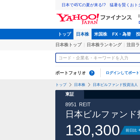
日本で45℃の夏が来る!? 猛暑を賢くお
トップ
日本株
米国株
FX・為替
日本株トップ
日本株ランキング
注目ラ
ポートフォリオ
ログインしてポート
トップ
日本株
日本ビルファンド投資法人【8
東証
8951
REIT
日本ビルファンド
130,300
前日比