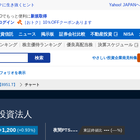
Yahoo! JAPAN
ヘ
トクに生き抜くヒント
IDでもっと便利に
新規取得
ログイン
［おトク］10％OFFクーポンあります
投資信託
ニュース
掲示板
証券会社比較
不動産投資
NISA
ンキング
株主優待ランキング
優良高配当株
決算スケジュール
検索
やさしい投資
企業発見特集
フォリオを表示
951.T】
チャート
投資法人
---
+1,200
---
(
+0.93
)
夜間PTS
(
---
)
東証終値比
%
%