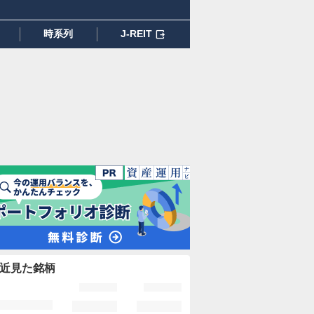
時系列
J-REIT
近見た銘柄