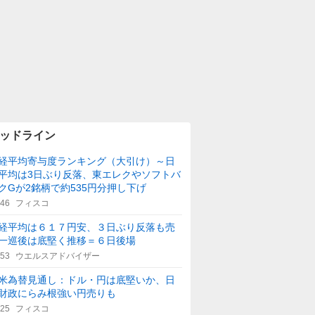
ッドライン
経平均寄与度ランキング（大引け）～日
平均は3日ぶり反落、東エレクやソフトバ
クGが2銘柄で約535円分押し下げ
:46
フィスコ
経平均は６１７円安、３日ぶり反落も売
一巡後は底堅く推移＝６日後場
:53
ウエルスアドバイザー
米為替見通し：ドル・円は底堅いか、日
財政にらみ根強い円売りも
:25
フィスコ