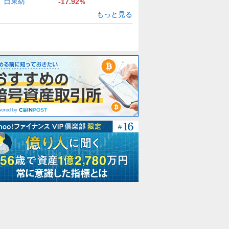
日東紡
-17.92
%
もっと見る