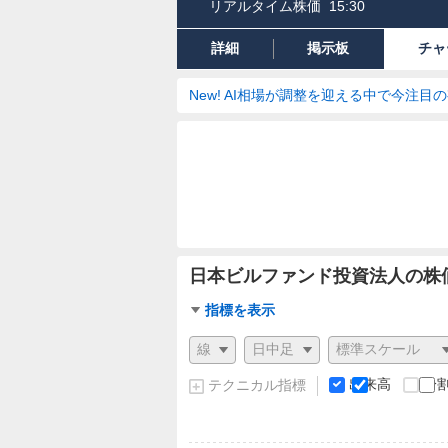
リアルタイム株価
15:30
詳細
掲示板
チャ
New! AI相場が調整を迎える中で今注目
日本ビルファンド投資法人の株
チ
指標を表示
ャ
チ
ー
ャ
ト
ー
出来高
分
テクニカル指標
指
ト
標
の
設