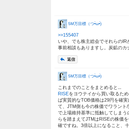
5M万目標（つ•̀ω•́)
>>
155407
いや、でも株主総会でそれらの
IR
事前相談もありますし。炭鉱のカ
返信
5M万目標（つ•̀ω•́)
これまでのことをまとめると...
RISE
をヨウテイから買い取るため
ば実質的なTOB価格は29円を確
て、JTM側も今の株価でワラント
で上場維持基準に抵触してしまう
らを踏まえてJTMはRISEの株価
確ですね。3倍以上になること、