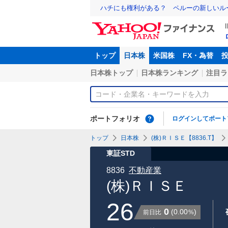
ハチにも権利がある？ ペルーの新しいル
トップ
日本株
米国株
FX・為替
日本株トップ
日本株ランキング
注目ラ
ポートフォリオ
ログインしてポート
トップ
日本株
(株)ＲＩＳＥ【8836.T】
東証STD
8836
不動産業
(株)ＲＩＳＥ
26
0
(
0.00
)
前日比
%