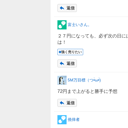
返信
富士いさん。
２７円になっても、必ず次の日に
は！
強く売りたい
返信
5M万目標（つ•̀ω•́)
72円まで上がると勝手に予想
返信
僥倖者