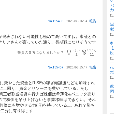
６
７
大
11
報告
No.
155408
2026/8/3 16:04
話
東
11
が発表されない可能性も極めて高いですね。東証との
ナリアさんが言っていた通り、長期戦になりそうです
本
【
はい
いいえ
投資の参考になりましたか？
鉄金
2
11
11
花
報告
No.
155407
2026/8/3 15:47
の
11
に費やした資金とRISEの稼ぎ頭譲渡などを加味すれ
香
実に上回り、資金とリソースを費やしている。そし
保
/第三者割当増資を行えば株価は希薄化&パニック売り
11
ので株価を吊り上げないと事業移転はできない。それ
を何倍にも増やせる力(
IR
)を持っている...。あれ？勝ち
十二分に有り得ます！