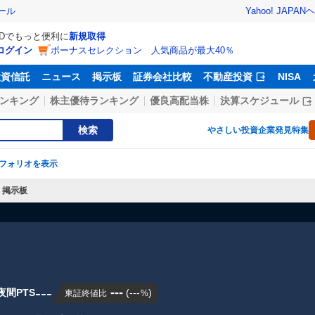
Yahoo! JAPAN
ヘ
ール
IDでもっと便利に
新規取得
ログイン
ボーナスセレクション 人気商品が最大40％
投資信託
ニュース
掲示板
証券会社比較
不動産投資
NISA
ンキング
株主優待ランキング
優良高配当株
決算スケジュール
検索
やさしい投資
企業発見特集
フォリオを表示
掲示板
---
---
夜間PTS
(
---
)
東証終値比
%