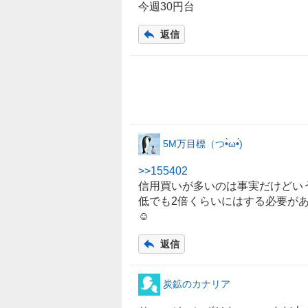
今週30円台
返信
5M万目標（つ•̀ω•́)
>>
155402
信用買いが多いのは事実だけどいう
低でも2倍くらいにはする必要があ
☺
返信
炭鉱のカナリア