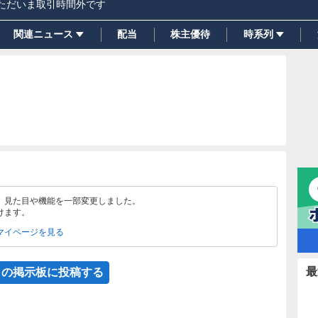
ただいま取引時間外です
関連ニュース
配当
株主優待
時系列
、見た目や機能を一部変更しました。
けます。
マイページを見る
最
この掲示板に投稿する