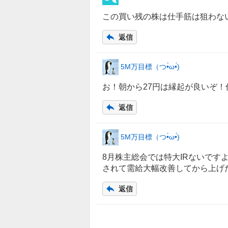
この買い残の株は仕手筋は狙わな
返信
5M万目標（つ•̀ω•́)
お！朝から27円は縁起が良いぞ！
返信
5M万目標（つ•̀ω•́)
8月株主総会では特大IRないです
されて需給大幅改善してから上げ
返信