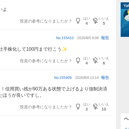
いよ
はい
いいえ
投資の参考になりましたか？
4
5
報告
No.
155410
2026/8/5 9:06
仕手株化して100円まで行こう✨️
はい
いいえ
投資の参考になりましたか？
4
6
報告
No.
155409
2026/8/4 13:14
よ！信用買い残が90万ある状態で上げるより強制決済
たほうが良いですし。
はい
いいえ
投資の参考になりましたか？
3
10
ヘ