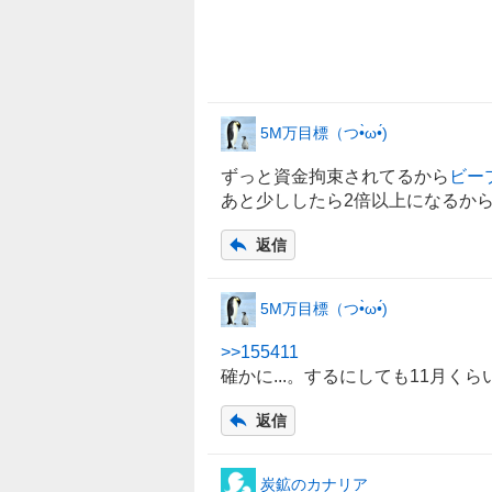
%
、
売
り
た
い
5M万目標（つ•̀ω•́)
0
ずっと資金拘束されてるから
ビー
%
あと少ししたら2倍以上になるか
、
強
返信
く
売
り
5M万目標（つ•̀ω•́)
た
い
>>
155411
1
確かに...。するにしても11月く
0
返信
0
%
炭鉱のカナリア