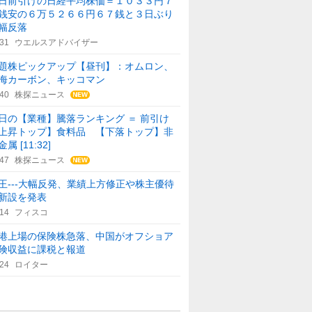
日前引けの日経平均株価＝１０３３円７
銭安の６万５２６６円６７銭と３日ぶり
幅反落
:31
ウエルスアドバイザー
題株ピックアップ【昼刊】：オムロン、
海カーボン、キッコマン
:40
株探ニュース
日の【業種】騰落ランキング ＝ 前引け
上昇トップ】食料品 【下落トップ】非
属 [11:32]
:47
株探ニュース
王---大幅反発、業績上方修正や株主優待
新設を発表
:14
フィスコ
港上場の保険株急落、中国がオフショア
険収益に課税と報道
:24
ロイター