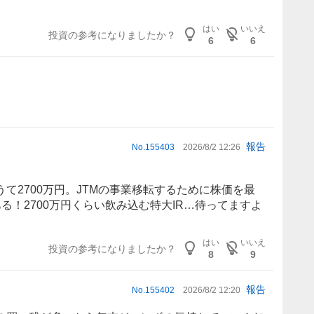
はい
いいえ
投資の参考になりましたか？
6
6
報告
No.
155403
2026/8/2 12:26
て2700万円。JTMの事業移転するために株価を最
る！2700万円くらい飲み込む特大IR…待ってますよ
はい
いいえ
投資の参考になりましたか？
8
9
報告
No.
155402
2026/8/2 12:20