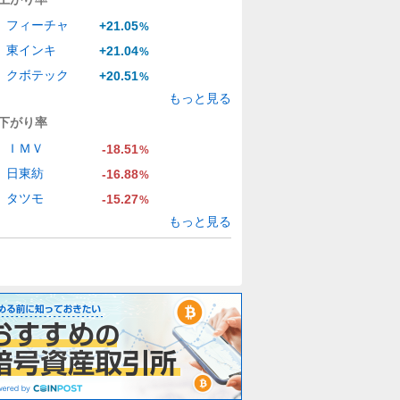
フィーチャ
+21.05
%
東インキ
+21.04
%
クボテック
+20.51
%
もっと見る
下がり率
ＩＭＶ
-18.51
%
日東紡
-16.88
%
タツモ
-15.27
%
もっと見る