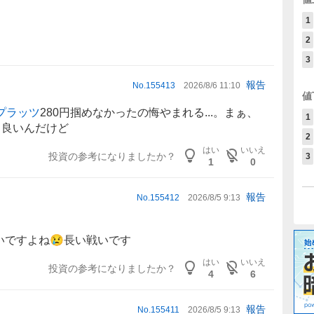
1
2
3
報告
No.
155413
2026/8/6 11:10
値
プラッツ
280円掴めなかったの悔やまれる...。まぁ、
1
ら良いんだけど
2
はい
いいえ
投資の参考になりましたか？
3
1
0
報告
No.
155412
2026/8/5 9:13
らいですよね😢長い戦いです
はい
いいえ
投資の参考になりましたか？
4
6
報告
No.
155411
2026/8/5 9:13