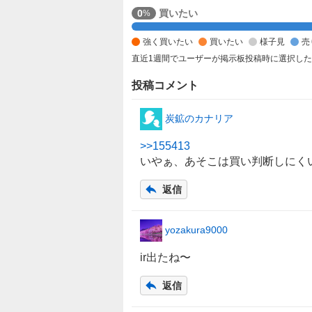
強
0
買いたい
%
く
強く買いたい
買いたい
様子見
売
買
い
直近1週間でユーザーが掲示板投稿時に選択し
た
投稿コメント
い
0
炭鉱のカナリア
%
、
>>
155413
買
いやぁ、あそこは買い判断しにく
い
た
返信
い
0
%
yozakura9000
、
ir出たね〜
様
子
返信
見
0