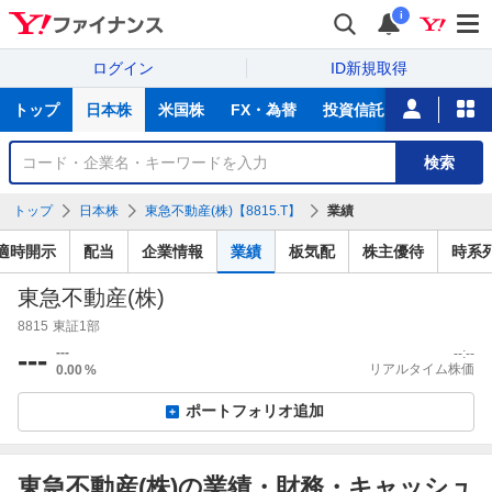
i
ログイン
ID新規取得
主
トップ
日本株
米国株
FX・為替
投資信託
ニュース
な
サ
銘
検索
ー
柄
ビ
を
トップ
日本株
東急不動産(株)【8815.T】
業績
ス
検
索
適時開示
配当
企業情報
業績
板気配
株主優待
時系
東急不動産(株)
8815
東証1部
---
---
--:--
リアルタイム株価
0.00
%
ポートフォリオ追加
東急不動産(株)の業績・財務・キャッシュ