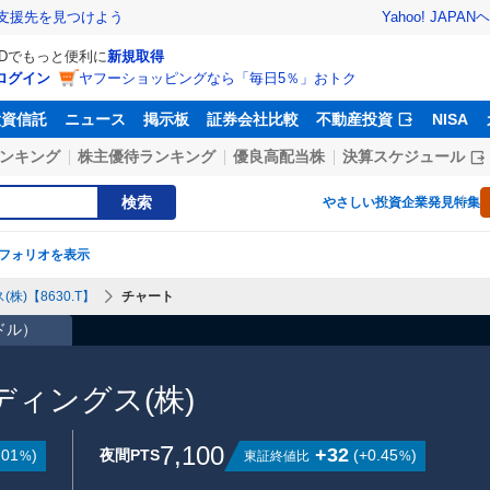
Yahoo! JAPAN
ヘ
支援先を見つけよう
IDでもっと便利に
新規取得
ログイン
ヤフーショッピングなら「毎日5％」おトク
投資信託
ニュース
掲示板
証券会社比較
不動産投資
NISA
ンキング
株主優待ランキング
優良高配当株
決算スケジュール
検索
やさしい投資
企業発見特集
フォリオを表示
)【8630.T】
チャート
8ドル
）
ィングス(株)
7,100
+32
.01
)
夜間PTS
(
+0.45
)
東証終値比
%
%