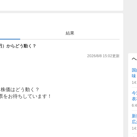
結果
113円）からどう動く？
2026/8/8 15:02
更新
ヘ
国
味
14
株価はどう動く？
今
票をお待ちしています！
表
6:
新
広
14