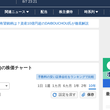
8/7 23:21
関連ニュース
配当
株主優待
時系列
の有望銘柄は？資産10億円超のDAIBOUCHOU氏が徹底解説
)の株価チャート
手数料の安い証券会社をランキングで比較
1日
1週
1カ月
6カ月
1年
2年
10年
最
割
設定を戻す
保存