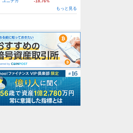
ユニチカ
-18.76
%
もっと見る