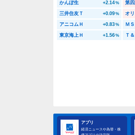
かんぽ生
+2.14
第四
%
三井住友Ｔ
+0.09
オリ
%
アニコムＨ
+0.83
ＭＳ
%
東京海上Ｈ
+1.56
Ｔ＆
%
アプリ
経済ニュースや為替・株
価アプリの決定版