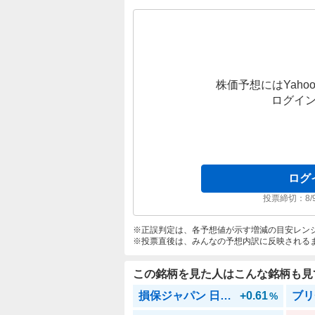
株価予想にはYahoo
ログイ
ログ
投票締切：
8/
正誤判定は、各予想値が示す増減の目安レン
投票直後は、みんなの予想内訳に反映される
この銘柄を見た人はこんな銘柄も見
損保ジャパン 日本株オープン(DC年金)
+0.61
ブリ
%