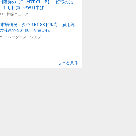
田隆弥の【CHART CLUB】 好転の兆
、押し目買いの8月半ば
:00
株探ニュース
Y市場概況－ダウ 151.83ドル高 雇用統
の減速で金利低下が追い風
25
トレーダーズ・ウェブ
もっと見る