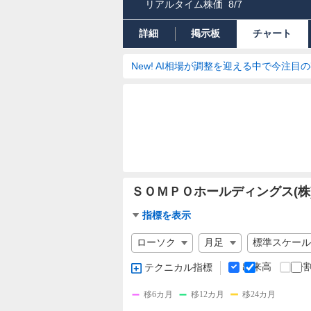
リアルタイム株価
8/7
詳細
掲示板
チャート
New! AI相場が調整を迎える中で今注目
ＳＯＭＰＯホールディングス(株
チ
指標を表示
ャ
チ
ー
ャ
ト
ー
出来高
分
テクニカル指標
指
ト
標
の
移6カ月
移12カ月
移24カ月
設