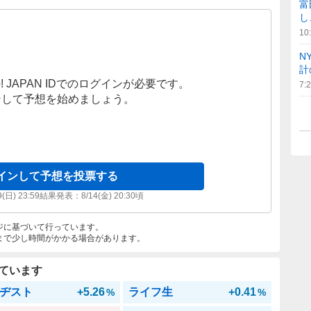
富
し
10
N
計
! JAPAN IDでのログインが必要です。
7:
ンして予想を始めましょう。
インして予想を投票する
9(日) 23:59
結果発表：
8/14(金) 20:30
頃
ジに基づいて行っています。
まで少し時間がかかる場合があります。
ています
ヂスト
+5.26
ライフ生
+0.41
%
%