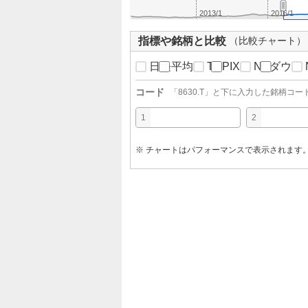
2013/1
2016/1
指標や銘柄と比較
（比較チャート）
日経平均
TOPIX
NYダウ
コード
「
8630.T
」と下に入力した銘柄コー
1
2
※ チャートはパフォーマンスで表示されます