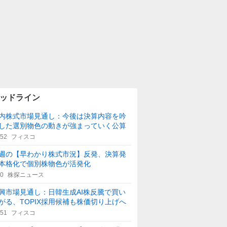
ッドライン
内株式市場見通し：今後は決算内容を吟
した選別物色の動きが強まっていく公算
:52
フィスコ
週の【早わかり株式市況】反発、決算発
本格化で個別株物色が活発化
40
株探ニュース
興市場見通し：日韓生成AI株反騰で買い
がる、TOPIX採用候補も株価切り上げへ
:51
フィスコ