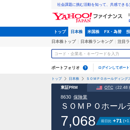
社会課題に挑む活動を知って、共感できる
トップ
日本株
米国株
FX・為替
日本株トップ
日本株ランキング
注目ラ
ポートフォリオ
ログインしてポート
トップ
日本株
ＳＯＭＰＯホールディングス(株
東証PRM
OTC
（
22.4
8630
保険業
ＳＯＭＰＯホールデ
7,068
+71
(
+1
前日比