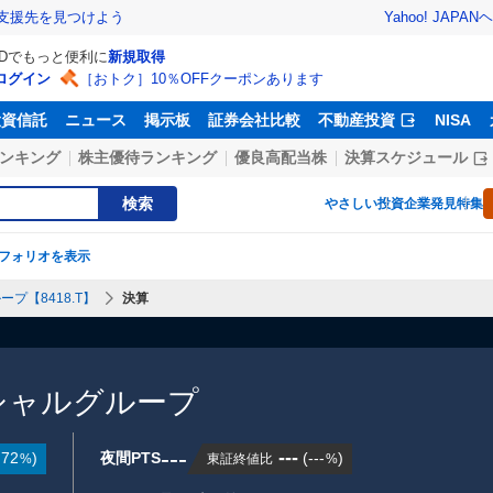
Yahoo! JAPAN
ヘ
支援先を見つけよう
IDでもっと便利に
新規取得
ログイン
［おトク］10％OFFクーポンあります
投資信託
ニュース
掲示板
証券会社比較
不動産投資
NISA
ンキング
株主優待ランキング
優良高配当株
決算スケジュール
検索
やさしい投資
企業発見特集
フォリオを表示
プ【8418.T】
決算
シャルグループ
---
---
.72
)
夜間PTS
(
---
)
東証終値比
%
%