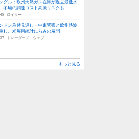
ングル：欧州天然ガス在庫が過去最低水
、冬場の調達コスト高騰リスクも
:48
ロイター
ンドン為替見通し＝中東緊張と欧州熱波
重し、米雇用統計にらみの展開
:37
トレーダーズ・ウェブ
もっと見る