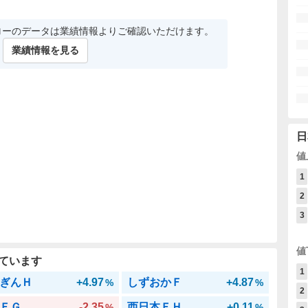
ローのデータは業績情報よりご確認いただけます。
業績情報を見る
日
値
1
2
3
値
ています
1
ぎんＨ
+4.97
しずおかＦ
+4.87
%
%
2
ＦＧ
-2.35
西日本ＦＨ
+0.11
%
%