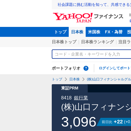
社会課題に挑む活動を知って、共感できる
トップ
日本株
米国株
FX・為替
日本株トップ
日本株ランキング
注目ラ
ポートフォリオ
ログインしてポート
トップ
日本株
(株)山口フィナンシャルグルー
東証PRM
8418
銀行業
(株)山口フィナン
3,096
+22
(
+0
前日比