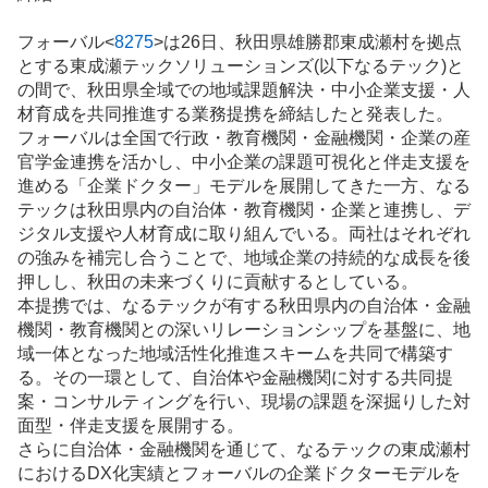
板
記
フォーバル<
8275
>は26日、秋田県雄勝郡東成瀬村を拠点
事
とする東成瀬テックソリューションズ(以下なるテック)と
の間で、秋田県全域での地域課題解決・中小企業支援・
人
材育成
を共同推進する業務提携を締結したと発表した。
フォーバルは全国で行政・教育機関・金融機関・企業の産
官学金連携を活かし、中小企業の課題可視化と伴走支援を
進める「企業ドクター」モデルを展開してきた一方、なる
テックは秋田県内の自治体・教育機関・企業と連携し、デ
ジタル支援や人材育成に取り組んでいる。両社はそれぞれ
の強みを補完し合うことで、地域企業の持続的な成長を後
押しし、秋田の未来づくりに貢献するとしている。
本提携では、なるテックが有する秋田県内の自治体・金融
機関・教育機関との深いリレーションシップを基盤に、地
域一体となった地域活性化推進スキームを共同で構築す
る。その一環として、自治体や金融機関に対する共同提
案・
コンサルティング
を行い、現場の課題を深掘りした対
面型・伴走支援を展開する。
さらに自治体・金融機関を通じて、なるテックの東成瀬村
におけるDX化実績とフォーバルの企業ドクターモデルを