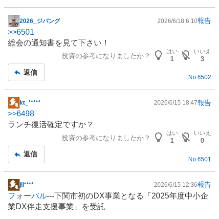
報告
2026_ジパング
2026/6/18 6:10
掲
>>
6501
示
総会の通知書を見て下さい！
板
はい
いいえ
投資の参考になりましたか？
記
1
3
事
返信
No.
6502
報告
kt_*****
2026/6/15 18:47
掲
>>
6498
示
ランチ復活確定ですか？
板
はい
いいえ
投資の参考になりましたか？
記
1
0
事
返信
No.
6501
報告
jIl****
2026/6/15 12:36
掲
フォーバル
---下関市初のDX事業となる「2025年度中小企
示
業DX伴走支援事業」を受託
板