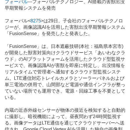
フォーバル
---フォーバルテクノロジー、AI搭載の害獣出没
示
早期警報システムを発売
板
記
フォーバル<
8275
>は29日、子会社のフォーバルテクノロ
事
ジーが、
画像認識
AIを活用した害獣出没早期警報システム
「FusionSense」を発売したと発表した。
「FusionSense」は、日本遮蔽技研(本社：福島県本宮市)
が開発した獣害対策向けクラウドサービス「あいわなクラ
ウド」のAIプラットフォームを活用したクラウド型監視サ
ービスで、画像認識AIが害獣を即座に特定し、出没情報を
リアルタイムで管理者へ通知するクラウド型監視システ
ム。LTE通信対応トレイル
カメラ
とソーラーパネルおよび
単三電池の併用で、山間部など
電源
や通信
インフラ
が整っ
ていない場所でも運用でき、電源・回線工事を不要として
いる。
内蔵の近赤外線センサーが物体の接近を検知すると自動的
に撮影し、暗視機能によって、昼夜問わず24時間監視す
る。画像データはLTE通信を通じてクラウドサーバーへ送
信され、Google Cloud Vertex AIを活用した独自の画像判