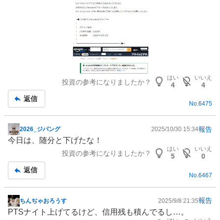
はい
いいえ
投資の参考になりましたか？
4
4
返信
No.
6475
報告
2026_ジパング
2025/10/30 15:34
掲
今日は、随分と下げたな！
示
はい
いいえ
投資の参考になりましたか？
板
5
0
記
返信
No.
6467
事
報告
ちんぢゃおろうす
2025/9/8 21:35
掲
PTSナイト上げてるけど、信用残も積んでるし…。
示