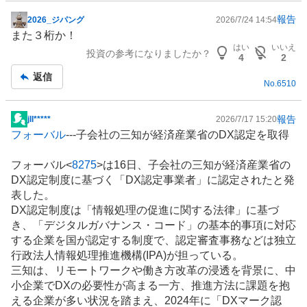
報告
2026_ジパング
2026/7/24 14:54
掲
また３桁か！
示
はい
いいえ
投資の参考になりましたか？
板
4
2
記
返信
No.
6510
事
報告
​jll*****
2026/7/17 15:20
掲
フォーバル
---子会社の三知が経済産業省のDX認定を取得
示
板
フォーバル<
8275
>は16日、子会社の三知が経済産業省の
記
DX認定制度に基づく「DX認定事業者」に認定されたと発
事
表した。
DX認定制度は「情報処理の促進に関する法律」に基づ
き、「デジタルガバナンス・コード」の基本的事項に対応
する企業を国が認定する制度で、認定審査事務などは独立
行政法人情報処理推進機構(IPA)が担っている。
三知は、リモートワークや
働き方改革
の浸透を背景に、中
小企業でDXの必要性が高まる一方、推進方法に課題を抱
える企業が多い状況を踏まえ、2024年に「DXマーク認