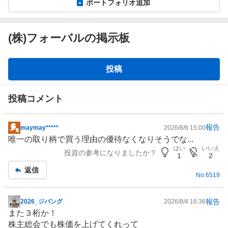
ポートフォリオ追加
(株)フォーバルの掲示板
掲
投稿
示
板
投稿コメント
報告
maymay*****
2026/8/6 15:00
掲
唯一の取り柄で買う理由の優待なくなりそうでな...
示
はい
いいえ
投資の参考になりましたか？
板
1
2
記
返信
No.
6519
事
報告
2026_ジパング
2026/8/4 16:36
掲
また３桁か！
示
株主総会でも株価を上げてくれって