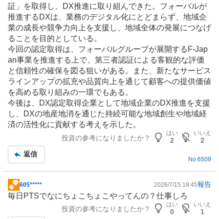
証」を取得し、DX推進に取り組んできた。フォーバルが
推進するDXは、業務のデジタル化にとどまらず、地域企
業の成長や競争力向上を支援し、地域全体の発展につなげ
ることを目的としている。
今回の認定取得は、フォーバルグループが展開するF-Jap
an事業を推進する上で、第三者認証による客観的な評価
と信頼性の確保を図る狙いがある。また、新たなサービス
ラインアップの拡充や品質向上を通じて顧客への提供価値
を高める取り組みの一環でもある。
今後は、DX認定取得企業として地域企業のDX推進を支援
し、DXの地産地消を通じた持続可能な地域創生や地域経
済の活性化に貢献する考えを示した。
はい
いいえ
投資の参考になりましたか？
2
2
返信
No.
6509
報告
605*****
2026/7/15 18:45
掲
毎日PTSでなにちょこちょこやってんの？仕事しろ
示
はい
いいえ
投資の参考になりましたか？
板
0
1