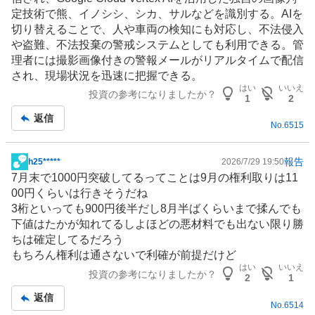
定技術で熊、イノシシ、シカ、サルなどを識別する。AIを
切り替えることで、人や車両の検知にも対応し、不法侵入
や盗難、不法投棄の警戒システムとしても利用できる。管
理者には撮影画像付きの警報メールがリアルタイムで配信
され、現場状況を迅速に把握できる。
はい
いいえ
投資の参考になりましたか？
1
2
返信
No.
6515
報告
h25*****
2026/7/29 19:50
掲
7月末で1000円突破してるってことは9月の権利取りは11
示
00円くらいは行きそうだね
板
3桁といっても900円後半だし8月半ばくらいまで揉んでも
記
下値はたかが知れてるしよほどの悪材料でも出ない限り勝
事
ちは確定してるだろう
もちろん権利は通さないで利確が前提だけど
はい
いいえ
投資の参考になりましたか？
2
1
返信
No.
6514