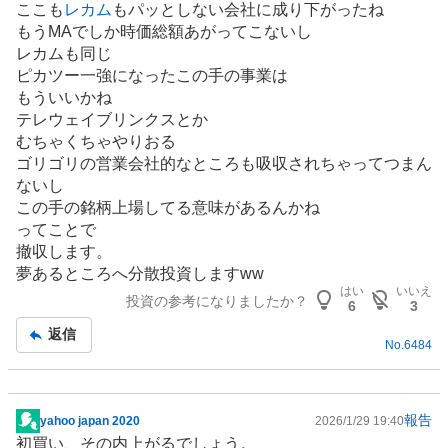
ここも
レカム
もパッとしない会社に成り下がったね
示
もうMAでしか時価総額あがってこないし
板
レカムも同じ
記
ピカツー一強になったこの手の事業は
事
もういいかね
テレウェイブリンクスとか
むちゃくちゃやりおる
ゴリゴリの営業会社的なところも吸収されちゃってつまん
ないし
この手の銘柄上場してる意味があるんかね
ってことで
撤収します。
夢あるところへ分散投資しますww
はい
いいえ
投資の参考になりましたか？
6
3
返信
No.
6484
報告
yahoo japan 2020
2026/1/29 19:40
掲
初買い、その内上がるでしょう。