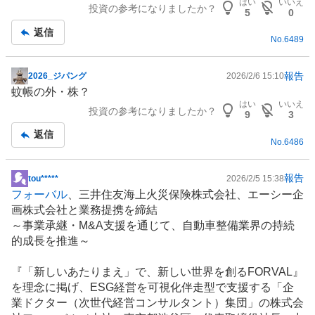
はい
いいえ
投資の参考になりましたか？
板
5
0
記
返信
No.
6489
事
報告
2026_ジパング
2026/2/6 15:10
掲
蚊帳の外・株？
示
はい
いいえ
投資の参考になりましたか？
板
9
3
記
返信
No.
6486
事
報告
tou*****
2026/2/5 15:38
掲
フォーバル
、三井住友海上火災保険株式会社、エーシー企
示
画株式会社と業務提携を締結
板
～
事業承継
・M&A支援を通じて、自動車整備業界の持続
記
的成長を推進～
事
『「新しいあたりまえ」で、新しい世界を創るFORVAL』
を理念に掲げ、ESG経営を可視化伴走型で支援する「企
業ドクター（次世代経営コンサルタント）集団」の株式会