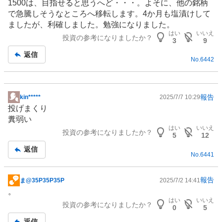
1500は、目指せると思うへど・・・。よそに、他の銘柄
示
で急騰しそうなところへ移転します。4か月も塩漬けして
板
ましたが、利確しました。勉強になりました。
記
はい
いいえ
投資の参考になりましたか？
事
3
9
返信
No.
6442
報告
kin*****
2025/7/7 10:29
掲
投げまくり
示
糞弱い
板
はい
いいえ
投資の参考になりましたか？
記
5
12
事
返信
No.
6441
報告
ま@35P35P35P
2025/7/2 14:41
掲
。
示
はい
いいえ
投資の参考になりましたか？
板
0
5
記
返信