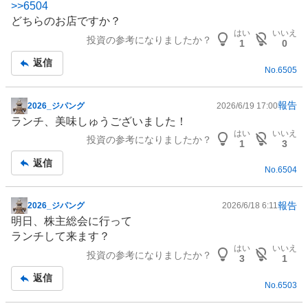
>>
6504
示
どちらのお店ですか？
板
はい
いいえ
投資の参考になりましたか？
記
1
0
事
返信
No.
6505
報告
2026_ジパング
2026/6/19 17:00
掲
ランチ、美味しゅうございました！
示
はい
いいえ
投資の参考になりましたか？
板
1
3
記
返信
No.
6504
事
報告
2026_ジパング
2026/6/18 6:11
掲
明日、株主総会に行って
示
ランチして来ます？
板
はい
いいえ
投資の参考になりましたか？
記
3
1
事
返信
No.
6503