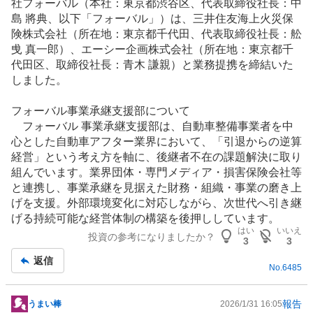
社フォーバル（本社：東京都渋谷区、代表取締役社長：中
島 將典、以下「フォーバル」）は、三井住友海上火災保
険株式会社（所在地：東京都千代田、代表取締役社長：舩
曵 真一郎）、エーシー企画株式会社（所在地：東京都千
代田区、取締役社長：青木 謙親）と業務提携を締結いた
しました。
フォーバル事業承継支援部について
フォーバル 事業承継支援部は、自動車整備事業者を中
心とした
自動車
アフター業界において、「引退からの逆算
経営」という考え方を軸に、後継者不在の課題解決に取り
組んでいます。業界団体・専門メディア・
損害保険
会社等
と連携し、事業承継を見据えた財務・組織・事業の磨き上
げを支援。外部環境変化に対応しながら、次世代へ引き継
げる持続可能な経営体制の構築を後押ししています。
はい
いいえ
投資の参考になりましたか？
3
3
返信
No.
6485
報告
うまい棒
2026/1/31 16:05
掲