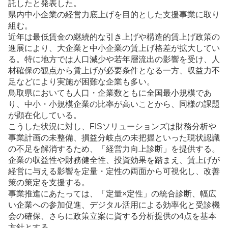
託したと発表した。
県内中小企業の経営力底上げを目的とした支援事業に取り
組む。
近年は最低賃金の継続的な引き上げや構造的賃上げ政策の
進展により、大企業と中小企業の賃上げ格差が拡大してい
る。特に地方では人口減少や若年層流出の影響を受け、人
材確保の観点から賃上げが必要条件となる一方、収益力不
足などにより実施が困難な企業も多い。
鳥取県においても人口・企業数ともに全国最小規模であ
り、中小・小規模企業の比率が高いことから、同様の課題
が顕在化している。
こうした状況に対し、FISソリューションズは財務分析や
事業計画の未整備、損益分岐点の未把握といった現状認識
の不足を解消するため、「経営力向上診断」を提供する。
企業の収益性や財務健全性、投資効果を踏まえ、賃上げが
経営に与える影響を定量・定性の両面から可視化し、改善
策の策定を支援する。
事業推進にあたっては、「定量×定性」の統合診断、幅広
い企業への参加促進、デジタル活用による効率化と受診機
会の確保、さらに政策立案に資する分析提供の4点を基本
方針とする。