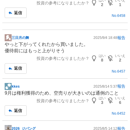
はい
いいえ
投資の参考になりましたか？
板
2
1
記
返信
No.
6458
事
報告
三日月の舞
2025/9/4 18:48
掲
やっと下がってくれたから買いました。
示
優待前にはもっと上がりそう
板
はい
いいえ
投資の参考になりましたか？
記
8
2
事
返信
No.
6457
報告
kkes
2025/8/14 5:37
掲
9月は権利獲得のため、空売りが大きいのは通例のこと
示
はい
いいえ
投資の参考になりましたか？
板
3
6
記
返信
No.
6452
事
報告
2026_ジパング
2025/8/5 14:12