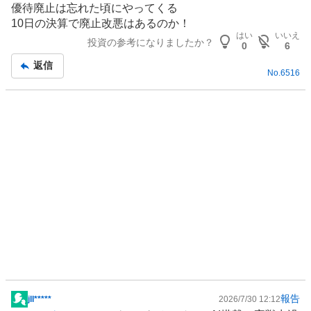
優待廃止は忘れた頃にやってくる
記
10日の決算で廃止改悪はあるのか！
事
はい
いいえ
投資の参考になりましたか？
0
6
返信
No.
6516
報告
​jll*****
2026/7/30 12:12
掲