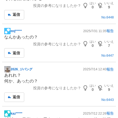
記
はい
いいえ
投資の参考になりましたか？
事
0
9
返信
No.
6448
報告
mtj*****
2025/7/31 11:35
掲
なんかあったの？
示
はい
いいえ
投資の参考になりましたか？
板
0
7
記
返信
No.
6447
事
報告
2026_ジパング
2025/7/14 12:40
掲
あれれ？
示
何か、あったの？
板
はい
いいえ
投資の参考になりましたか？
記
0
9
事
返信
No.
6443
報告
kaz*****
2025/7/12 22:26
掲