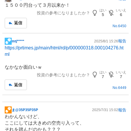
掲
１５００円台って３月以来か！
示
はい
いいえ
投資の参考になりましたか？
板
5
6
記
返信
No.
6450
事
報告
mtj*****
2025/8/1 15:26
掲
https://prtimes.jp/main/html/rd/p/000000318.000104276.ht
示
ml
板
記
なかなか面白いｗ
事
はい
いいえ
投資の参考になりましたか？
7
7
返信
No.
6449
報告
ま@35P35P35P
2025/7/31 15:02
掲
わかんないけど、
示
ここにしては大きめの空売り入って、
板
それを踏んだのかも？？？