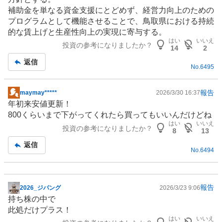
補助金を単なる資金支援にとどめず、経営力向上のための
プログラムとして機能させることで、鳥取県における持続
的な賃上げと生産性向上の実現に寄与する。
はい
いいえ
投資の参考になりましたか？
14
2
返信
No.
6495
報告
maymay*****
2026/3/30 16:37
掲
年初来安値更新！
示
800くらいまで下がってくれたら買ってもいいんだけどね
板
はい
いいえ
投資の参考になりましたか？
記
8
13
事
返信
No.
6494
報告
2026_ジパング
2026/3/23 9:06
掲
持ち株の中で
示
此処だけプラス！
板
はい
いいえ