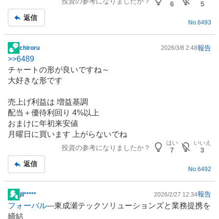
投資の参考になりましたか？
記
6
5
事
返信
No.
6493
報告
chiroru
2026/3/8 2:48
掲
>>
6489
示
チャートの形が良いですね～
板
大好きな形です
記
事
売上げ利益は 増益基調
配当＋優待利回り 4%以上
おまけに年初来安値
月曜日に買います 上がらないでね
はい
いいえ
投資の参考になりましたか？
7
3
返信
No.
6492
報告
​jll*****
2026/2/27 12:34
掲
フォーバル
---東成瀬テックソリューションズと業務提携を
示
締結