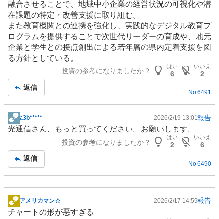
融合させることで、地域中小企業の経営状況の可視化や潜
在課題の特定・改善支援に取り組む。
また教育機関との連携を強化し、実践的なデジタル教育プ
ログラムを提供することで次世代リーダーの育成や、地元
企業と学生との接点創出による若年層の県内定着支援を図
る方針としている。
はい
いいえ
投資の参考になりましたか？
6
2
返信
No.
6491
報告
a3b*****
2026/2/19 13:01
掲
光通信さん、もっと買ってください。お願いします。
示
はい
いいえ
投資の参考になりましたか？
板
2
6
記
返信
No.
6490
事
報告
アメリカマン☆
2026/2/17 14:59
掲
チャートの形が悪すぎる
示