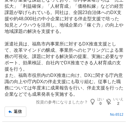
拡大」「利益確保」「人材育成」「価格転嫁」などの経営
課題が挙げられている。同社は、全国23自治体へのDX支
援や約48,000社の中小企業に対する伴走型支援で培った
知見とノウハウを活用し、地域企業の「稼ぐ力」の向上や
地域課題の解決を支援する。
派遣社員は、福島市内事業所に対するDX推進支援とし
て、改革マインドの醸成、事業所へのヒアリングによる業
務の可視化、課題に対する解決策の提案、実施に必要なサ
ポート、効果検証、自社内でDX推進できる人材育成の支
援を行う。
また、福島市役所内のDX推進に向け、DXに関する庁内意
識の向上や庁内DXの伴走支援にも取り組む。従事した職
務については年度末に成果報告を行い、伴走支援を行った
企業などでも成果発表を実施する。
はい
いいえ
投資の参考になりましたか？
0
2
返信
No.
6512