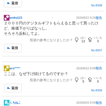
記
返信
No.
6508
事
報告
areku123
2026/6/22 9:24
掲
２０００円のデジタルギフトもらえると思って買ったけ
示
ど、株価下がりぱなっし。
板
そろそろ反転してよ。
記
はい
いいえ
投資の参考になりましたか？
事
12
3
返信
No.
6507
報告
aco*****
2026/6/22 8:08
掲
ここは、なぜ下げ続けてるのですか？
示
はい
いいえ
投資の参考になりましたか？
板
5
0
記
返信
No.
6506
事
報告
くろねこ
2026/6/20 9:54
掲