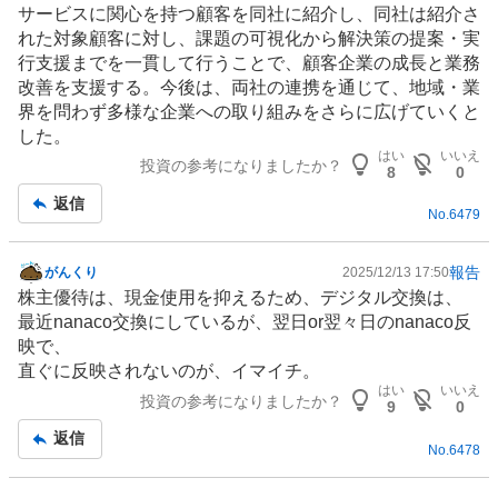
サービスに関心を持つ顧客を同社に紹介し、同社は紹介さ
れた対象顧客に対し、課題の可視化から解決策の提案・実
行支援までを一貫して行うことで、顧客企業の成長と業務
改善を支援する。今後は、両社の連携を通じて、地域・業
界を問わず多様な企業への取り組みをさらに広げていくと
した。
はい
いいえ
投資の参考になりましたか？
8
0
返信
No.
6479
報告
がんくり
2025/12/13 17:50
掲
株主優待
は、現金使用を抑えるため、デジタル交換は、
示
最近nanaco交換にしているが、翌日or翌々日のnanaco反
板
映で、
記
直ぐに反映されないのが、イマイチ。
事
はい
いいえ
投資の参考になりましたか？
9
0
返信
No.
6478