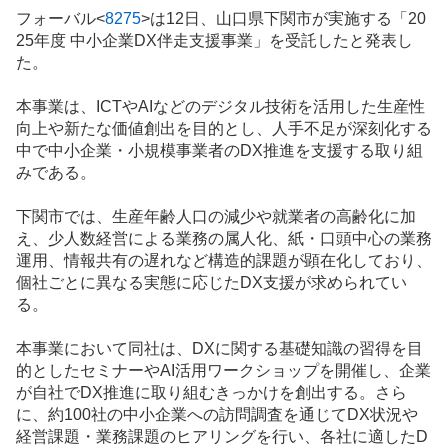
記
フォーバル<
8275
>は12日、山口県下関市が実施する「20
事
25年度 中小企業DX伴走支援事業」を受託したと発表し
た。
本事業は、ICTやAIなどのデジタル技術を活用した生産性
向上や新たな価値創出を目的とし、人手不足が深刻化する
中で中小企業・小規模事業者のDX推進を支援する取り組
みである。
下関市では、生産年齢人口の減少や就業者の高齢化に加
え、少人数経営による業務の属人化、紙・口頭中心の業務
運用、情報共有の遅れなど構造的課題が顕在化しており、
個社ごとに異なる実態に応じたDX支援が求められてい
る。
本事業において同社は、DXに関する基礎知識の習得を目
的としたセミナーやAI活用ワークショップを開催し、企業
が自社でDX推進に取り組むきっかけを創出する。さら
に、約100社の中小企業への訪問調査を通じてDX状況や
経営課題・業務課題のヒアリングを行い、各社に適したD