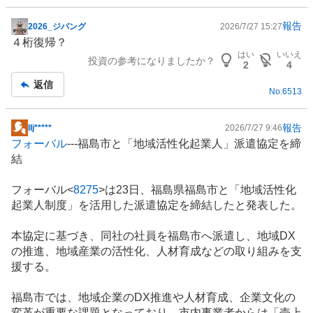
報告
2026_ジパング
2026/7/27 15:27
掲
４桁復帰？
示
はい
いいえ
投資の参考になりましたか？
板
2
4
記
返信
No.
6513
事
報告
​lIj*****
2026/7/27 9:46
掲
フォーバル
---福島市と「地域活性化起業人」派遣協定を締
示
結
板
記
フォーバル<
8275
>は23日、福島県福島市と「地域活性化
事
起業人制度」を活用した派遣協定を締結したと発表した。
本協定に基づき、同社の社員を福島市へ派遣し、地域DX
の推進、地域産業の活性化、
人材育成
などの取り組みを支
援する。
福島市では、地域企業のDX推進や人材育成、企業文化の
変革が重要な課題となっており、市内事業者からは「売上