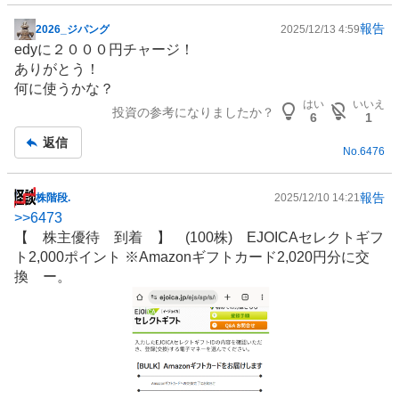
報告
2026_ジパング
2025/12/13 4:59
掲
edyに２０００円チャージ！
示
ありがとう！
板
何に使うかな？
記
はい
いいえ
投資の参考になりましたか？
事
6
1
返信
No.
6476
報告
株階段.
2025/12/10 14:21
掲
>>
6473
示
【
株主優待
到着 】 (100株) EJOICAセレクトギフ
板
ト2,000ポイント ※Amazonギフトカード2,020円分に交
記
換 ー。
事