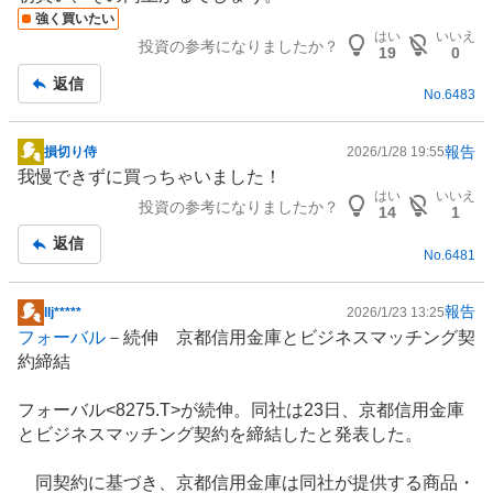
示
強く買いたい
板
はい
いいえ
投資の参考になりましたか？
記
19
0
事
返信
No.
6483
報告
損切り侍
2026/1/28 19:55
掲
我慢できずに買っちゃいました！
示
はい
いいえ
投資の参考になりましたか？
板
14
1
記
返信
No.
6481
事
報告
​lIj*****
2026/1/23 13:25
掲
フォーバル
－続伸 京都信用金庫とビジネスマッチング契
示
約締結
板
記
フォーバル<8275.T>が続伸。同社は23日、京都信用金庫
事
とビジネスマッチング契約を締結したと発表した。
同契約に基づき、京都信用金庫は同社が提供する商品・