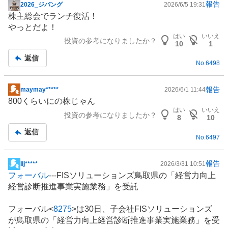
報告
2026_ジパング
2026/6/5 19:31
掲
株主総会でランチ復活！
示
やっとだよ！
板
はい
いいえ
投資の参考になりましたか？
記
10
1
事
返信
No.
6498
報告
maymay*****
2026/6/1 11:44
掲
800くらいにの株じゃん
示
はい
いいえ
投資の参考になりましたか？
板
8
10
記
返信
No.
6497
事
報告
​IIj*****
2026/3/31 10:51
掲
フォーバル
---FISソリューションズ鳥取県の「経営力向上
示
経営診断推進事業実施業務」を受託
板
記
フォーバル<
8275
>は30日、子会社FISソリューションズ
事
が鳥取県の「経営力向上経営診断推進事業実施業務」を受