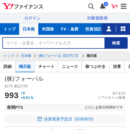
i
ログイン
ID新規取得
主
トップ
日本株
米国株
FX・為替
投資信託
ニュース
な
サ
銘
検索
ー
柄
ビ
を
トップ
日本株
(株)フォーバル【8275.T】
掲示板
ス
検
索
詳細
掲示板
チャート
ニュース
株つぶやき
決算
(株)フォーバル
8275
東証STD
993
+5
8/7 9:52
リアルタイム株価
+0.51
%
夜間PTS
ただいま取引時間外です
決算発表予定日
2026/8/10