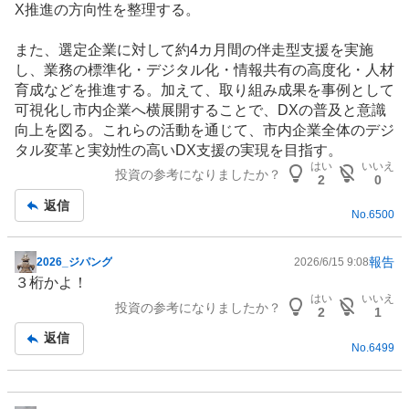
X推進の方向性を整理する。
また、選定企業に対して約4カ月間の伴走型支援を実施
し、業務の標準化・デジタル化・情報共有の高度化・
人材
育成
などを推進する。加えて、取り組み成果を事例として
可視化し市内企業へ横展開することで、DXの普及と意識
向上を図る。これらの活動を通じて、市内企業全体のデジ
タル変革と実効性の高いDX支援の実現を目指す。
はい
いいえ
投資の参考になりましたか？
2
0
返信
No.
6500
報告
2026_ジパング
2026/6/15 9:08
掲
３桁かよ！
示
はい
いいえ
投資の参考になりましたか？
板
2
1
記
返信
No.
6499
事