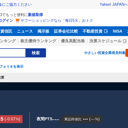
Yahoo! JAPAN
ヘ
金にご協力ください
IDでもっと便利に
新規取得
ログイン
ヤフーショッピングなら「毎日5％」おトク
投資信託
ニュース
掲示板
証券会社比較
不動産投資
NISA
ンキング
株主優待ランキング
優良高配当株
決算スケジュール
検索
やさしい投資
企業発見特集
フォリオを表示
決算
---
.5
---
(
-0.07
)
夜間PTS
(
---
)
東証終値比
%
%