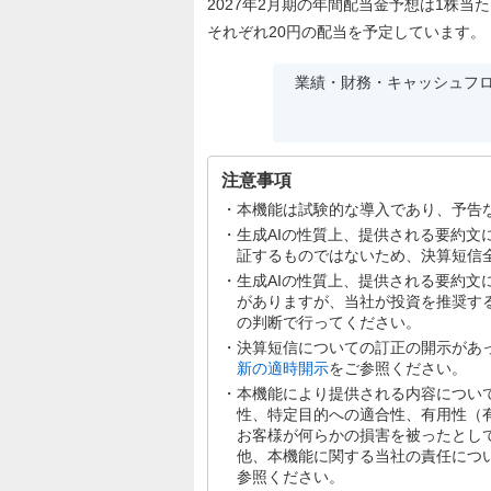
2027年2月期の年間配当金予想は1株当
それぞれ20円の配当を予定しています。
業績・財務・キャッシュフ
注意事項
本機能は試験的な導入であり、予告
生成AIの性質上、提供される要約
証するものではないため、決算短信
生成AIの性質上、提供される要約
がありますが、当社が投資を推奨す
の判断で行ってください。
決算短信についての訂正の開示があ
新の適時開示
をご参照ください。
本機能により提供される内容につい
性、特定目的への適合性、有用性（
お客様が何らかの損害を被ったとし
他、本機能に関する当社の責任につ
参照ください。