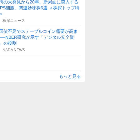
愕の大発見から20年、新局面に突入する
iPS細胞」関連妙味株6選 ＜株探トップ特
＞
株探ニュース
国債不足でステーブルコイン需要が高ま
──NBER研究が示す「デジタル安全資
」の役割
NADA NEWS
もっと見る