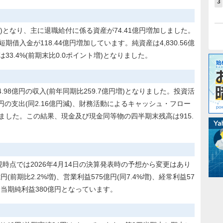
3
億円増)となり、主に退職給付に係る資産が74.41億円増加しました。
で、短期借入金が118.44億円増加しています。純資産は4,830.56億
は33.4%(前期末比0.0ポイント増)となりました。
98億円の収入(前年同期比259.7億円増)となりました。投資活
億円の支出(同2.16億円減)、財務活動によるキャッシュ・フロー
となりました。この結果、現金及び現金同等物の四半期末残高は915.
現時点では2026年4月14日の決算発表時の予想から変更はあり
(前期比2.2%増)、営業利益575億円(同7.4%増)、経常利益57
する当期純利益380億円となっています。