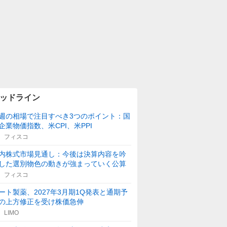
ッドライン
週の相場で注目すべき3つのポイント：国
企業物価指数、米CPI、米PPI
フィスコ
内株式市場見通し：今後は決算内容を吟
した選別物色の動きが強まっていく公算
フィスコ
ート製薬、2027年3月期1Q発表と通期予
の上方修正を受け株価急伸
LIMO