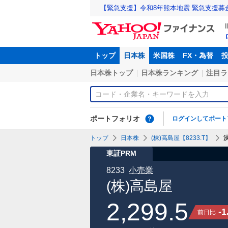
【緊急支援】令和8年熊本地震 緊急支援募
トップ
日本株
米国株
FX・為替
日本株トップ
日本株ランキング
注目ラ
ポートフォリオ
ログインしてポート
トップ
日本株
(株)高島屋【8233.T】
東証PRM
8233
小売業
(株)高島屋
2,299.5
-1
前日比