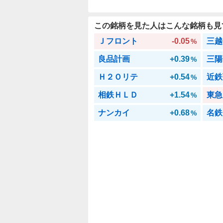
この銘柄を見た人はこんな銘柄も見
Ｊフロント
-0.05
三越
%
良品計画
+0.39
三陽
%
Ｈ２Ｏリテ
+0.54
近鉄
%
相鉄ＨＬＤ
+1.54
東急
%
ナンカイ
+0.68
名鉄
%