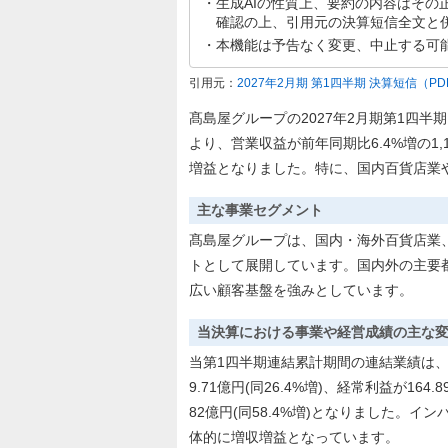
生成AIの性質上、要約の内容はその
確認の上、引用元の決算短信全文と
本機能は予告なく変更、中止する可
引用元：
2027年2月期 第1四半期 決算短信
（PD
髙島屋グループの2027年2月期第1四
より、営業収益が前年同期比6.4%増の1,1
増益となりました。特に、国内百貨店業
主な事業セグメント
髙島屋グループは、国内・海外百貨店業
トとして展開しています。国内外の主要
広い顧客基盤を強みとしています。
当決算における事業や経営成績の主な
当第1四半期連結累計期間の連結業績は、営業
9.71億円(同26.4%増)、経常利益が16
82億円(同58.4%増)となりました。
体的に増収増益となっています。