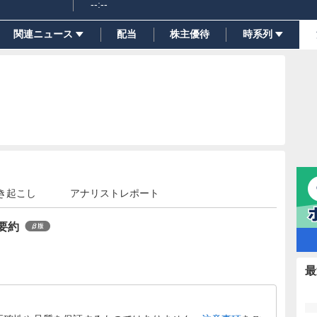
--:--
関連ニュース
配当
株主優待
時系列
き起こし
アナリストレポート
の要約
最