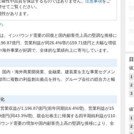
正確性や品質を保証するものではありません。
注意事項
をご
併せてご覧ください。
能性があります。
F）
半期は、インバウンド需要の回復と国内顧客売上高の堅調な推移に
96.87億円、営業利益が同26.4%増の159.71億円と大幅な増収
や海外事業が好調で、全体的な業績向上に寄与しています。
日
値
、国内・海外商業開発業、金融業、建装業を主な事業セグメン
1
都市に複数の利益創出拠点を持ち、グループ会社の総合力と幅
2
3
変化
収益が1,196.87億円(前年同期比6.4%増)、営業利益が15
値
4.89億円(同43.3%増)、親会社株主に帰属する四半期純利益が110.
1
インバウンド需要の増加や国内顧客売上高の堅調な推移により、全
2