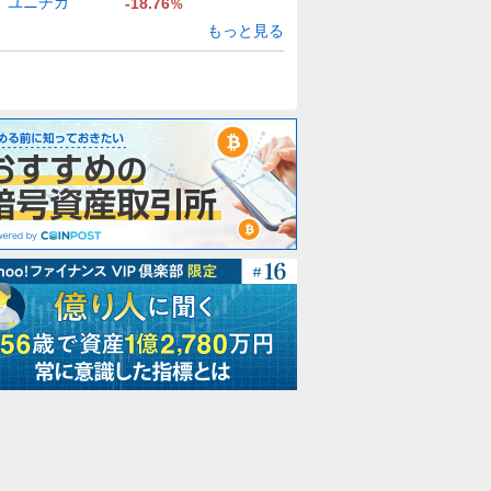
ユニチカ
-18.76
%
もっと見る