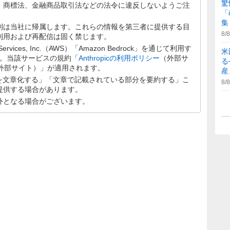
驚
、商標法、金融商品取引法などの法令に違反しないようご注
「
集
利は当社に帰属します。これらの情報を第三者に提供する目
8/8
利用および再配信は固く禁じます。
rvices, Inc.（AWS）「Amazon Bedrock」を通じて利用す
米
します。当該サービスの規約「
Anthropicの利用ポリシー
（外部サ
る
外部サイト）」が適用されます。
産
分を文章化する」「文章で記載されている部分を要約する」こ
8/8
提供する場合があります。
外となる場合がございます。