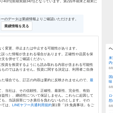
たり40円(前期実績34円)となっています。第2四半期末と期末に
ローのデータは業績情報よりご確認いただけます。
業績情報を見る
なく変更、停止または中止する可能性があります。
ヘ
文に誤った情報が含まれる場合があります。正確性や品質を保
来
全文を併せてご確認ください。
内
文に投資を推奨するようにも読み取れる内容が含まれる可能性
8/8
るものではありません。投資に関する決定は、利用者ご自身
国
った場合でも、訂正の内容は要約に反映されませんので、
最
味
8/8
て、当社は、その信頼性、正確性、最新性、完全性、有効
有益性）、継続性について保証しません。これらに起因して
ロ
ても、当該損害につき責任を負わないものとします。その
想
いては、
LINEヤフー共通利用規約
第1章「19.免責事項」をご
8/8