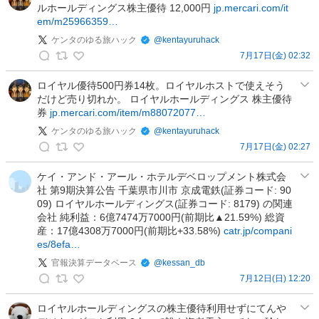
ルホールディングス株主優待 12,000円
jp.mercari.com/it
義
ク
em/m25966359…
の
の
投
ケンタのゆる旅ハック
@
kentayuruhack
投
稿
7月17日(金) 02:32
稿
ケ
ン
ロイヤル優待500円券14枚。ロイヤルホストで使えそう
だけど売り切れか。 ロイヤルホールディングス 株主優待
タ
券
jp.mercari.com/item/m88072077…
の
ゆ
ケンタのゆる旅ハック
@
kentayuruhack
る
7月17日(金) 02:27
ケ
旅
ン
ケイ・アンド・アール・ホテルデベロップメント株式会
ハ
社 第9期決算公告 千葉県市川市 京成電鉄(証券コード: 90
タ
ッ
09) ロイヤルホールディングス(証券コード: 8179) の関連
の
ク
会社 純利益：6億7474万7000円(前期比▲21.59%) 総資
ゆ
の
産：17億4308万7000円(前期比+33.58%)
catr.jp/compani
る
投
es/8efa…
旅
稿
官報決算データベース
@
kessan_db
ハ
7月12日(日) 12:20
ッ
官
ク
報
ロイヤルホールディングスの株主優待利用せずにてんや
の