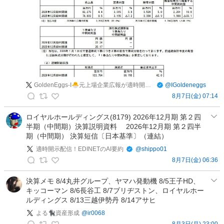
ベ
ー
ス
の
投
稿
GoldenEggs-I🐣元上場企業広報が適時開示を毎日発信／エッグ3億FIRE目指す兼業投資家
@
IGoldeneggs
8月7日(金) 07:14
G
o
ロイヤルホールディングス(8179) 2026年12月期 第２四
半期（中間期）決算説明資料 2026年12月期 第２四半
l
期（中間期） 決算短信〔日本基準〕（連結）
d
e
適時開示配信！EDINETのAI要約
@
shippo01
n
8月7日(金) 06:36
適
E
時
決算メモ 8/4丸井グループ、ヤマハ発動機 8/5王子HD、
g
キッコーマン 8/6長谷工 8/7ブリヂストン、ロイヤルホー
開
g
ルディングス 8/13三越伊勢丹 8/14アサヒ
示
s
配
よる🐈‍⬛資産形成
@
ir0068
-
8月3日(月) 23:00