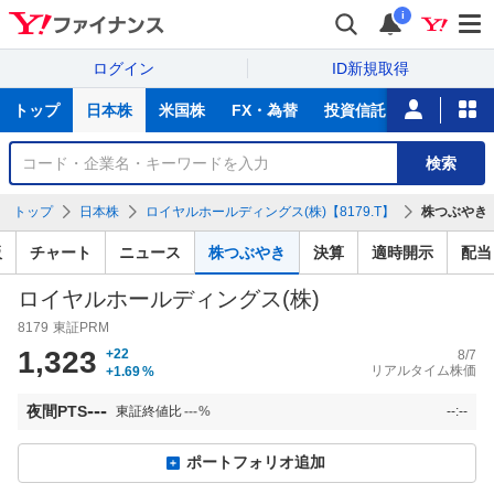
i
ログイン
ID新規取得
主
トップ
日本株
米国株
FX・為替
投資信託
ニュース
な
サ
銘
検索
ー
柄
ビ
を
トップ
日本株
ロイヤルホールディングス(株)【8179.T】
株つぶやき
ス
検
索
板
チャート
ニュース
株つぶやき
決算
適時開示
配当
ロイヤルホールディングス(株)
8179
東証PRM
1,323
+22
8/7
リアルタイム株価
+1.69
%
---
夜間PTS
東証終値比
---
%
--:--
ポートフォリオ追加