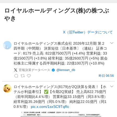
ロイヤルホールディングス(株)の株つぶ
やき
株
X（旧Twitter）データについて
つ
ぶ
ロイヤルホールディングス株式会社 2026年12月期 第２
や
四半期（中間期） 決算短信〔日本基準〕（連結） 証券コ
き
ード: 8179 売上高: 822億7500万円 (+4.4%) 営業利益: 33
億1500万円 (+3.8%) 経常利益: 35億2600万円 (+5%) 親会
社株主に帰属する四半期純利益: 22億100万円 (+10.8%)
官報決算データベース
@
kessan_db
昨日 06:56
官
報
ロイヤルホールディングス(8179)が2Q決算を発表！【ホ
テルが利益牽引】 ✅【今期2Q実績】 売上高822.75億円
決
（前年同期比4.4％増） 営業利益33.15億円（同3.8％増）
算
経常利益35.26億円（同5.0％増） 純利益22.01億円（同1
デ
0.8％増）
pic.x.com/1sxSC9TqRc
ー
タ