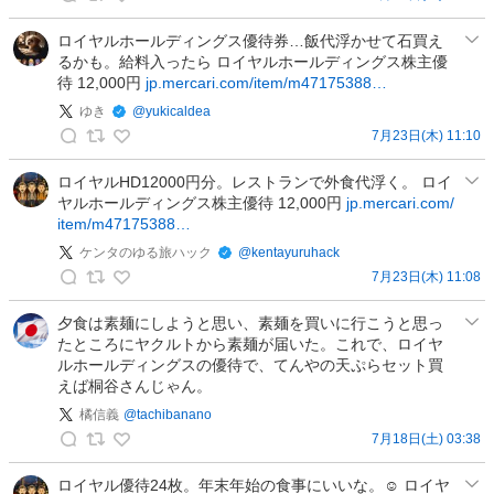
ケ
代
ン
ロイヤルホールディングス優待券…飯代浮かせて石買え
/
るかも。給料入ったら ロイヤルホールディングス株主優
タ
株
待 12,000円
jp.mercari.com/item/m47175388…
の
主
ゆ
ゆき
@
yukicaldea
優
る
7月23日(木) 11:10
待
ゆ
旅
生
き
ロイヤルHD12000円分。レストランで外食代浮く。 ロイ
ハ
活
ヤルホールディングス株主優待 12,000円
jp.mercari.com/
の
ッ
の
item/m47175388…
投
ク
投
稿
ケンタのゆる旅ハック
@
kentayuruhack
の
稿
7月23日(木) 11:08
投
ケ
稿
ン
夕食は素麺にしようと思い、素麺を買いに行こうと思っ
たところにヤクルトから素麺が届いた。これで、ロイヤ
タ
ルホールディングスの優待で、てんやの天ぷらセット買
の
えば桐谷さんじゃん。
ゆ
橘信義
@
tachibanano
る
7月18日(土) 03:38
旅
橘
ハ
信
ロイヤル優待24枚。年末年始の食事にいいな。☺ ロイヤ
ッ