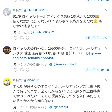
信
I
よ
！
🐣
る
返信先:
@
FIRE60028219
E
元
🐈‍⬛
8179 ロイヤルホールディングス(株) 1株あたり1330💴
D
上
資
皆んな意外に知らないロイヤルホスト系列なんだな😀 ち
I
場
な食い過ぎだぞ‼️
産
N
企
形
うーたん
@
uuutan060912
E
業
成
8月2日(日) 10:07
T
広
う
の
の
報
ー
ロイヤルの優待やな。15500円分。 ロイヤルホールディ
投
A
が
ングス 株主優待券 500円券 31枚 合計15,500円分
jp.mer
た
稿
I
適
cari.com/item/m97733496…
ん
要
時
の
ケンタのゆる旅ハック
@
kentayuruhack
約
開
投
7月30日(木) 05:18
の
示
ケ
稿
投
を
ン
返信先:
@
lovyan03
稿
毎
タ
てんやが好きなのでロイヤルホールディングスは損得抜
日
の
きで持ってます。全くわからないけど天丼を株主優待券
発
で食べてみたい（そんな優待があるのかも条件満たして
ゆ
信
いるのかとかも知らない）
る
／
カワヅ（黄色いハゲ）
@
necobut
旅
エ