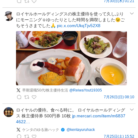
7月30日(木) 01:21
ハ
ッ
カ
ッ
グ
ワ
ロイヤルホールディングスの株主優待を使って久しぶり
ク
3
にモーニング☺️ゆったりとした時間を満喫しました😉ご
ヅ
の
ちそうさまでした🙏
pic.x.com/UkqTjv52X8
億
（
投
F
黄
稿
I
色
R
い
E
ハ
目
ゲ
指
）
す
の
兼
投
業
稿
早期退職50代/株主優待生活
@
ReiwaYout19305
投
7月26日(日) 08:10
資
早
家
期
ロイヤルの優待。食べる時に。 ロイヤルホールディング
の
ス 株主優待券 500円券 10枚
jp.mercari.com/item/m6837
退
投
4622…
職
稿
5
ケンタのゆる旅ハック
@
kentayuruhack
0
7月25日(土) 15:52