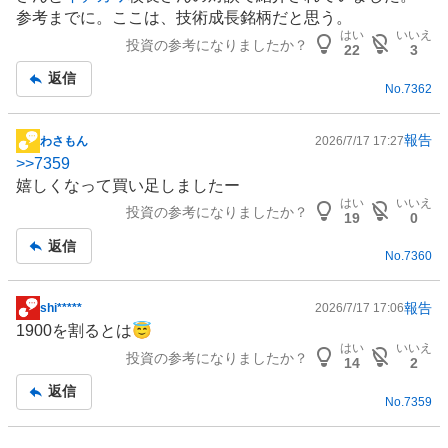
板
参考までに。ここは、技術成長銘柄だと思う。
記
はい
いいえ
投資の参考になりましたか？
事
22
3
返信
No.
7362
報告
わさもん
2026/7/17 17:27
掲
>>
7359
示
嬉しくなって買い足しましたー
板
はい
いいえ
投資の参考になりましたか？
記
19
0
事
返信
No.
7360
報告
shi*****
2026/7/17 17:06
掲
1900を割るとは😇
示
はい
いいえ
投資の参考になりましたか？
板
14
2
記
返信
No.
7359
事