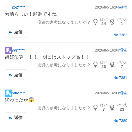
報告
252*****
2026/8/5 16:04
掲
素晴らしい！順調ですね
示
はい
いいえ
投資の参考になりましたか？
板
24
1
記
返信
No.
7382
事
報告
vvr*****
2026/8/5 16:04
掲
超好決算！！！！明日はストップ高！！！
示
はい
いいえ
投資の参考になりましたか？
板
26
7
記
返信
No.
7381
事
報告
5d6*****
2026/8/5 16:03
掲
終わったか😱
示
はい
いいえ
投資の参考になりましたか？
板
7
23
記
返信
No.
7380
事