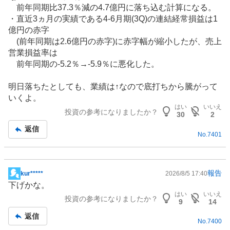
記
前年同期比37.3％減の4.7億円に落ち込む計算になる。
事
・直近3ヵ月の実績である4-6月期(3Q)の連結経常損益は1
億円の赤字
(前年同期は2.6億円の赤字)に赤字幅が縮小したが、売上
営業損益率は
前年同期の-5.2％→-5.9％に悪化した。
明日落ちたとしても、業績は↑なので底打ちから騰がって
いくよ。
はい
いいえ
投資の参考になりましたか？
30
2
返信
No.
7401
報告
kur*****
2026/8/5 17:40
掲
下げかな。
示
はい
いいえ
投資の参考になりましたか？
板
9
14
記
返信
No.
7400
事