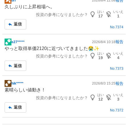
報告
uri*****
2026/8/4 12:08
掲
久しぶりに上昇相場へ。
示
はい
いいえ
投資の参考になりましたか？
板
17
1
記
返信
No.
7374
事
報告
e27*****
2026/8/4 10:18
掲
やっと取得単価2120に近づいてきました😭✨
示
はい
いいえ
投資の参考になりましたか？
板
19
4
記
返信
No.
7373
事
報告
hik*****
2026/8/3 15:25
掲
素晴らしい値動き！
示
はい
いいえ
投資の参考になりましたか？
板
12
3
記
返信
No.
7372
事