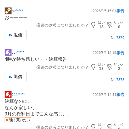
報告
hir*****
2026/8/5 16:01
掲
おーーーー
示
はい
いいえ
投資の参考になりましたか？
板
13
0
記
返信
No.
7379
事
報告
vvr*****
2026/8/5 15:15
掲
4時が待ち遠しい・・決算報告
示
はい
いいえ
投資の参考になりましたか？
板
13
2
記
返信
No.
7378
事
報告
044*****
2026/8/5 14:44
掲
決算なのに、、
示
なんか寂しい、、
板
9月の権利日までこんな感じ、、
記
強く買いたい
事
はい
いいえ
投資の参考になりましたか？
8
0