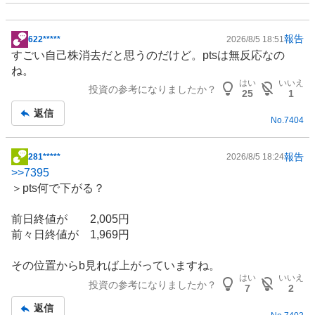
報告
622*****
2026/8/5 18:51
掲
すごい自己株消去だと思うのだけど。ptsは無反応なの
示
ね。
板
はい
いいえ
投資の参考になりましたか？
記
25
1
事
返信
No.
7404
報告
281*****
2026/8/5 18:24
掲
>>
7395
示
＞pts何で下がる？
板
記
前日終値が 2,005円
事
前々日終値が 1,969円
その位置からb見れば上がっていますね。
はい
いいえ
投資の参考になりましたか？
7
2
返信