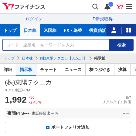
i
ログイン
ID新規取得
主
トップ
日本株
米国株
FX・為替
投資信託
ニュース
な
サ
銘
検索
ー
柄
ビ
を
トップ
日本株
(株)東陽テクニカ【8151.T】
掲示板
ス
検
索
詳細
掲示板
チャート
ニュース
株つぶやき
決算
(株)東陽テクニカ
8151
東証PRM
1,992
-50
8/7
リアルタイム株価
-2.45
%
---
夜間PTS
東証終値比
---
%
--:--
ポートフォリオ追加