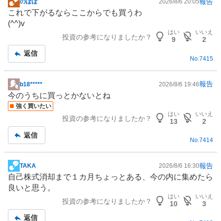
報告
のぼぼ
2026/8/6 20:05
掲
これで下がるならここからでも買うわ
示
(^^)v
板
はい
いいえ
投資の参考になりましたか？
記
9
2
事
返信
No.
7415
報告
b18*****
2026/8/6 19:46
掲
今のうちに買っとかないとね
示
強く買いたい
板
はい
いいえ
投資の参考になりましたか？
記
13
2
事
返信
No.
7414
報告
TAKA
2026/8/6 16:30
掲
自己株式消却まで１カ月ちょっとある、今の内に集めたら
示
良いと思う。
板
はい
いいえ
投資の参考になりましたか？
記
10
3
事
返信