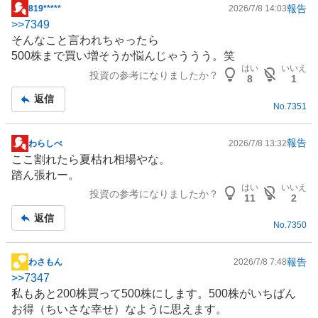
報告
819*****
2026/7/8 14:03
掲
>>
7349
示
そんなこと言われちゃったら
板
500株まで買い増そうか悩んじゃううう。笑
記
はい
いいえ
投資の参考になりましたか？
事
8
1
返信
No.
7351
報告
わらしべ
2026/7/8 13:32
掲
ここ割れたら夏枯れ相場やな。
示
踏ん張れー。
板
はい
いいえ
投資の参考になりましたか？
記
11
2
事
返信
No.
7350
報告
わさもん
2026/7/8 7:48
掲
>>
7347
示
私もあと200株買って500株にします。500株がいちばん
板
お得（ちいさな幸せ）なように思えます。
記