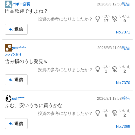
報告
バギー店長
2026/8/3 12:50
掲
円高歓迎ですよね？
示
はい
いいえ
投資の参考になりましたか？
板
17
0
記
返信
No.
7371
事
報告
yos*****
2026/8/3 11:08
掲
>>
7369
示
含み損のうし発見ｗ
板
はい
いいえ
投資の参考になりましたか？
記
1
2
事
返信
No.
7370
報告
ush****
2026/8/1 18:58
掲
ふむ、安いうちに買うかな
示
はい
いいえ
投資の参考になりましたか？
板
6
2
記
返信
No.
7369
事