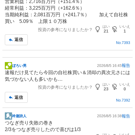
営業利益：2,716百万円（+151.4％）
経常利益：3,225百万円（+162.6％）
当期純利益：2,081百万円（+241.7％） 加えて自社株
買い 5.09％ 上限１０万株
はい
いいえ
投資の参考になりましたか？
21
1
返信
No.
7393
報告
ぼろい男
2026/8/5 16:45
掲
速報だけ見てたら今回の自社株買い＆消却の異次元さには
示
気づかない人も多いかも…
板
はい
いいえ
投資の参考になりましたか？
記
23
0
事
返信
No.
7392
報告
吟遊詩人
2026/8/5 16:38
掲
つなぎ売り失敗の巻き
示
2/3をつなぎ売りしたので喜びは1/3
板
はい
いいえ