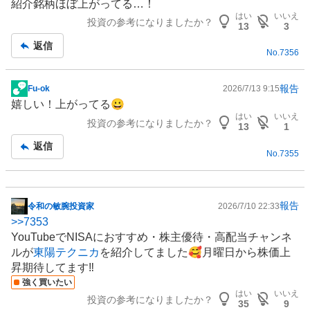
紹介銘柄ほぼ上がってる…！
板
はい
いいえ
投資の参考になりましたか？
記
13
3
事
返信
No.
7356
報告
Fu-ok
2026/7/13 9:15
掲
嬉しい！上がってる😀
示
はい
いいえ
投資の参考になりましたか？
板
13
1
記
返信
No.
7355
事
報告
令和の敏腕投資家
2026/7/10 22:33
掲
>>
7353
示
YouTube
で
NISA
におすすめ・
株主優待
・高配当チャンネ
板
ルが
東陽テクニカ
を紹介してました🥰月曜日から株価上
記
昇期待してます‼️
事
強く買いたい
はい
いいえ
投資の参考になりましたか？
35
9