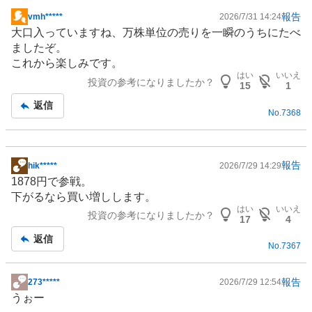
報告
vmh*****
2026/7/31 14:24
掲
大口入っていますね、万株単位の売りを一瞬のうちにたべ
示
ましたぞ。
板
これから楽しみです。
記
はい
いいえ
投資の参考になりましたか？
事
15
1
返信
No.
7368
報告
hik*****
2026/7/29 14:29
掲
1878円で参戦。
示
下がるなら買い増しします。
板
はい
いいえ
投資の参考になりましたか？
記
17
4
事
返信
No.
7367
報告
273*****
2026/7/29 12:54
掲
うぉー
示