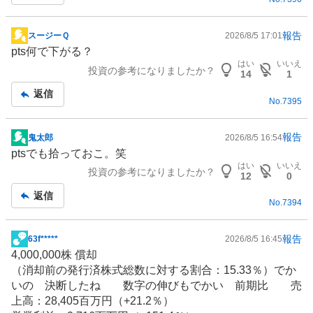
報告
スージーＱ
2026/8/5 17:01
掲
pts何で下がる？
示
はい
いいえ
投資の参考になりましたか？
板
14
1
記
返信
No.
7395
事
報告
鬼太郎
2026/8/5 16:54
掲
ptsでも拾っておこ。笑
示
はい
いいえ
投資の参考になりましたか？
板
12
0
記
返信
No.
7394
事
報告
63f*****
2026/8/5 16:45
掲
4,000,000株 償却
示
（消却前の発行済株式総数に対する割合：15.33％）でか
板
いの 決断したね 数字の伸びもでかい 前期比 売
記
上高：28,405百万円（+21.2％）
事