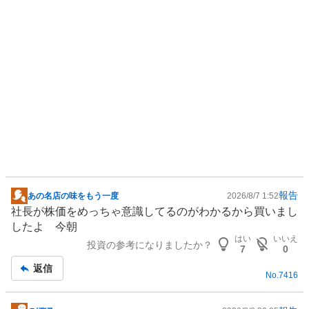
く
売
り
た
い
0
%
報告
あの名店の味をもう一度
2026/8/7 1:52
掲
社長が株価をめっちゃ意識してるのがわかるから買いまし
示
したよ 今朝
板
はい
いいえ
投資の参考になりましたか？
記
7
0
事
返信
No.
7416