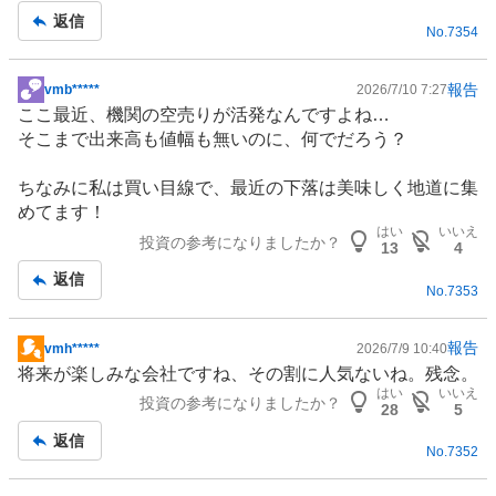
返信
No.
7354
報告
vmb*****
2026/7/10 7:27
掲
ここ最近、機関の空売りが活発なんですよね…
示
そこまで出来高も値幅も無いのに、何でだろう？
板
記
ちなみに私は買い目線で、最近の下落は美味しく地道に集
事
めてます！
はい
いいえ
投資の参考になりましたか？
13
4
返信
No.
7353
報告
vmh*****
2026/7/9 10:40
掲
将来が楽しみな会社ですね、その割に人気ないね。残念。
示
はい
いいえ
投資の参考になりましたか？
板
28
5
記
返信
No.
7352
事