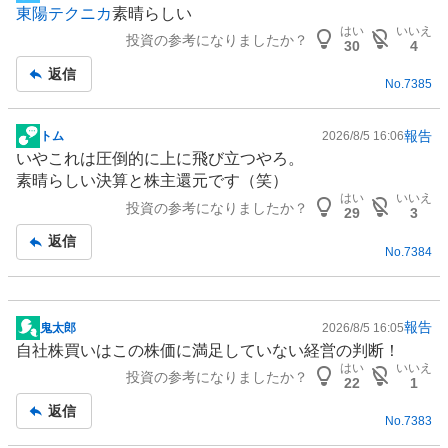
東陽テクニカ
素晴らしい
示
はい
いいえ
投資の参考になりましたか？
板
30
4
記
返信
No.
7385
事
報告
トム
2026/8/5 16:06
掲
いやこれは圧倒的に上に飛び立つやろ。
示
素晴らしい決算と株主還元です（笑）
板
はい
いいえ
投資の参考になりましたか？
記
29
3
事
返信
No.
7384
報告
鬼太郎
2026/8/5 16:05
掲
自社株買いはこの株価に満足していない経営の判断！
示
はい
いいえ
投資の参考になりましたか？
板
22
1
記
返信
No.
7383
事