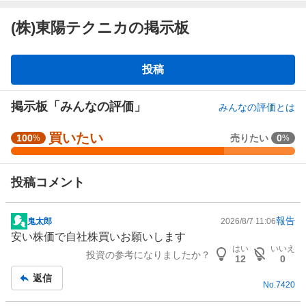
(株)東陽テクニカの掲示板
掲
投稿
示
板
掲示板「みんなの評価」
みんなの評価とは
買いたい
強
100
売りたい
0
%
%
く
買
投稿コメント
い
た
い
報告
鬼太郎
2026/8/7 11:06
掲
7
安い株価で自社株買いお願いします
示
5
はい
いいえ
投資の参考になりましたか？
板
%
12
0
記
、
返信
No.
7420
事
買
い