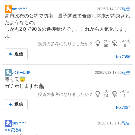
報告
vmh*****
2026/7/14 8:07
掲
高市政権の公約で
防衛
、量子関連で合致し将来が約束され
示
たようなもの。
板
しかも2Ｑで90％の進捗状況です。これから人気化します
記
よ。
事
はい
いいえ
投資の参考になりましたか？
50
6
返信
No.
7358
報告
バギー店長
2026/7/13 13:00
掲
寄り天😇
示
ガチホしますわ🦍
板
はい
いいえ
投資の参考になりましたか？
記
14
1
事
返信
No.
7357
報告
189*****
2026/7/13 9:18
掲
>>
7354
示