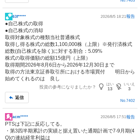
No.
7403
報告
63f*****
2026/8/5 18:21
掲
●自己株式の取得
示
●自己株式の消却
板
取得対象株式の種類当社普通株式
記
取得し得る株式の総数1,100,000株（上限）※発行済株式
事
総数(自己株式を除く)に対する割合：5.09%
株式の取得価額の総額15億円（上限）
取得期間2026年8月6日から2026年12月30日まで
取得の方法東京証券取引所における市場買付 明日から
始めてくれるのは 良し
はい
いいえ
投資の参考になりましたか？
13
3
返信
No.
7402
報告
acm*****
2026/8/5 17:51
掲
PTSは下記に反応してる。
示
・第3四半期累計の実績と据え置いた通期計画で7-9月期(4
板
Q)の連結経常利益は