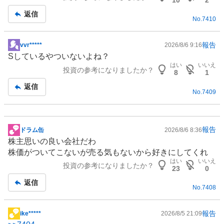
事
返信
No.
7410
報告
vvr*****
2026/8/6 9:16
掲
Sしているやついないよね？
示
はい
いいえ
投資の参考になりましたか？
板
8
1
記
返信
No.
7409
事
報告
ドラム缶
2026/8/6 8:36
掲
株主思いの良い会社だわ
示
株価がついてこないが売る気もないから好きにしてくれ
板
はい
いいえ
投資の参考になりましたか？
記
23
0
事
返信
No.
7408
報告
ike*****
2026/8/5 21:09
掲