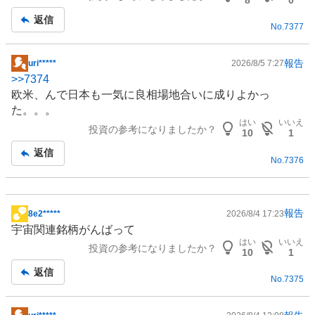
返信
No.
7377
報告
uri*****
2026/8/5 7:27
掲
>>
7374
示
欧米、んで日本も一気に良相場地合いに成りよかっ
板
た。。。
記
はい
いいえ
投資の参考になりましたか？
事
10
1
返信
No.
7376
報告
8e2*****
2026/8/4 17:23
掲
宇宙関連銘柄がんばって
示
はい
いいえ
投資の参考になりましたか？
板
10
1
記
返信
No.
7375
事