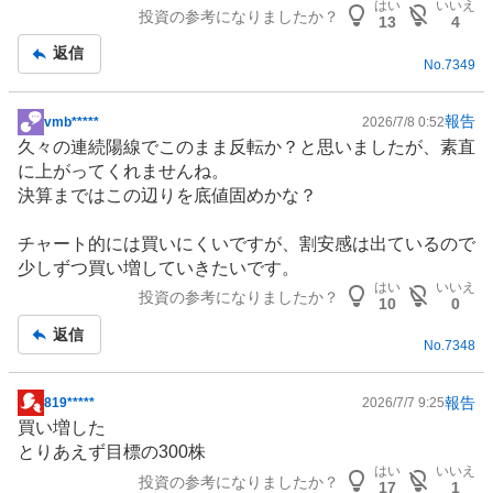
はい
いいえ
投資の参考になりましたか？
事
13
4
返信
No.
7349
報告
vmb*****
2026/7/8 0:52
掲
久々の連続陽線でこのまま反転か？と思いましたが、素直
示
に上がってくれませんね。
板
決算まではこの辺りを底値固めかな？
記
事
チャート的には買いにくいですが、割安感は出ているので
少しずつ買い増していきたいです。
はい
いいえ
投資の参考になりましたか？
10
0
返信
No.
7348
報告
819*****
2026/7/7 9:25
掲
買い増した
示
とりあえず目標の300株
板
はい
いいえ
投資の参考になりましたか？
記
17
1