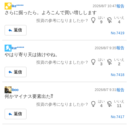
た
報告
ike*****
2026/8/7 10:47
掲
い
さらに掘ったら。よろこんで買い増しします
示
2
はい
いいえ
投資の参考になりましたか？
板
9
4
5
記
返信
%
No.
7419
事
、
様
報告
kur*****
2026/8/7 9:35
子
掲
やはり寄り天は抜けやね。
見
示
はい
いいえ
0
投資の参考になりましたか？
板
3
2
%
記
返信
、
No.
7418
事
売
り
報告
iboo
2026/8/7 9:31
掲
た
何かマイナス要素出た⁇
示
い
はい
いいえ
投資の参考になりましたか？
板
4
11
0
記
%
返信
No.
7417
事
、
強