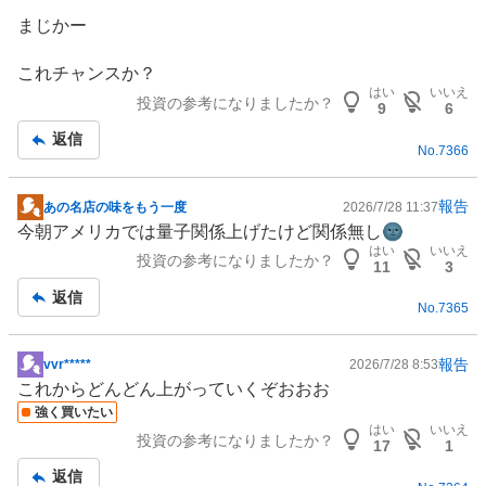
板
まじかー
記
事
これチャンスか？
はい
いいえ
投資の参考になりましたか？
9
6
返信
No.
7366
報告
あの名店の味をもう一度
2026/7/28 11:37
掲
今朝アメリカでは量子関係上げたけど関係無し🌚
示
はい
いいえ
投資の参考になりましたか？
板
11
3
記
返信
No.
7365
事
報告
vvr*****
2026/7/28 8:53
掲
これからどんどん上がっていくぞおおお
示
強く買いたい
板
はい
いいえ
投資の参考になりましたか？
記
17
1
事
返信