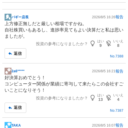
報告
バギー店長
2026/8/5 16:26
掲
上方修正無しだと厳しい相場ですかね。
示
自社株買いもあるし、進捗率見てもよい決算だと私は思い
板
ましたが。
記
はい
いいえ
投資の参考になりましたか？
事
9
8
返信
No.
7388
報告
2a6*****
2026/8/5 16:21
掲
好決算おめでとう！
示
コンピューター関係が業績に寄与して来たらこの会社すご
板
いことになりそう！
記
はい
いいえ
投資の参考になりましたか？
事
13
4
返信
No.
7387
報告
TAKA
2026/8/5 16:07
掲