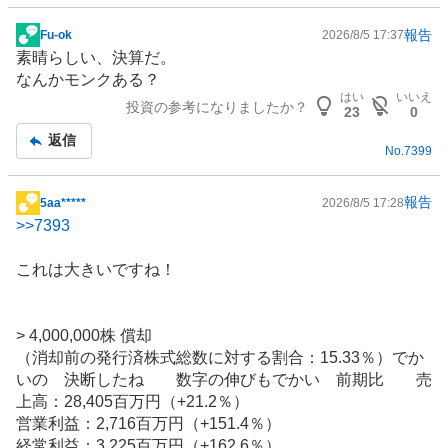
報告
Fu-ok
2026/8/5 17:37
掲
素晴らしい、決算だ。
示
なんかモンクある？
板
はい
いいえ
投資の参考になりましたか？
記
23
0
事
返信
No.
7399
報告
5aa*****
2026/8/5 17:28
掲
>>
7393
示
板
これは大きいですね！
記
事
> 4,000,000株 償却
（消却前の発行済株式総数に対する割合：15.33％）でか
いの 決断したね 数字の伸びもでかい 前期比 売
上高：28,405百万円（+21.2％）
営業利益：2,716百万円（+151.4％）
経常利益：3,225百万円（+162.6％）