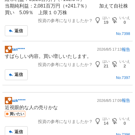
当期純利益：2,081百万円（+241.7％） 加えて自社株
買い 5.09％ 上限１０万株
はい
いいえ
投資の参考になりましたか？
19
0
返信
No.
7398
報告
tan*****
2026/8/5 17:13
掲
すばらしい内容。買い増しいたします。
示
はい
いいえ
投資の参考になりましたか？
板
21
2
記
返信
No.
7397
事
報告
uzk*****
2026/8/5 17:09
掲
近視眼的な人の売りかな
示
買いたい
板
はい
いいえ
投資の参考になりましたか？
記
14
0
事
返信
No.
7396