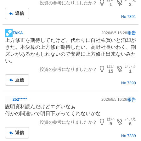
投資の参考になりましたか？
記
1
2
事
返信
No.
7391
報告
TAKA
2026/8/5 16:28
掲
上方修正を期待してたけど、代わりに自社株買いと消却が
示
きた。本決算の上方修正期待したい、高野社長いわく、期
板
ズレがあるかもしれないので安易に上方修正出来ないみた
記
い。
事
はい
いいえ
投資の参考になりましたか？
15
1
返信
No.
7390
報告
252*****
2026/8/5 16:26
掲
説明資料読んだけどエグいなぁ
示
何かの間違いで明日下がってくれないかな
板
はい
いいえ
投資の参考になりましたか？
記
9
6
事
返信
No.
7389