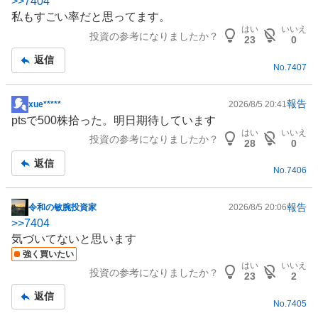
>>
7404
示
私もすごい率だと思ってます。
板
はい
いいえ
投資の参考になりましたか？
記
23
0
事
返信
No.
7407
報告
xue*****
2026/8/5 20:41
掲
ptsで500株拾った。明日期待しています
示
はい
いいえ
投資の参考になりましたか？
板
28
0
記
返信
No.
7406
事
報告
令和の敏腕投資家
2026/8/5 20:06
掲
>>
7404
示
気づいてないと思います
板
強く買いたい
記
はい
いいえ
投資の参考になりましたか？
事
23
2
返信
No.
7405