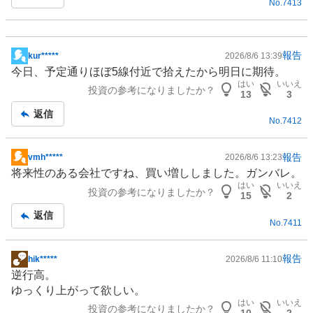
No.
7413
報告
kur*****
2026/8/6 13:39
掲
今日、予定通りほぼ5線付近で拾えたから明日に期待。
示
はい
いいえ
投資の参考になりましたか？
板
13
3
記
返信
No.
7412
事
報告
vmh*****
2026/8/6 13:23
掲
将来性のある会社ですね、買い増ししました。ガンバレ。
示
はい
いいえ
投資の参考になりましたか？
板
15
2
記
返信
No.
7411
事
報告
hik*****
2026/8/6 11:10
掲
逆行高。
示
ゆっくり上がって欲しい。
板
はい
いいえ
投資の参考になりましたか？
記
10
2