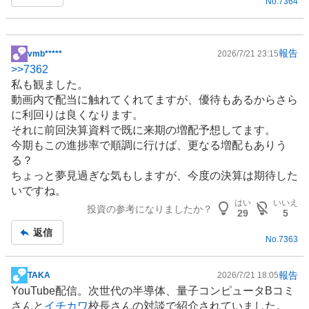
No.
7364
報告
vmb*****
2026/7/21 23:15
掲
>>
7362
示
私も観ました。
板
動画内で配当に触れてくれてますが、優待もあるからさら
記
に利回りは良くなります。
事
それに前回決算資料で既に来期の増配予想してます。
今期もこの進捗率で順調に行けば、更なる増配もありう
る？
ちょっと夢見過ぎな気もしますが、今度の決算は期待した
いですね。
はい
いいえ
投資の参考になりましたか？
29
5
返信
No.
7363
報告
TAKA
2026/7/21 18:05
掲
YouTube
配信。次世代の
半導体
、量子コンピュータBコミ
示
さんと
イチカワ
校長さんの対談で紹介されていました。