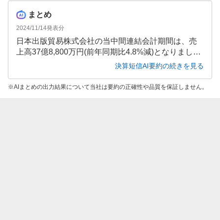
まとめ
2024/11/14
発表分
日本出版貿易株式会社の当中間連結会計期間は、売
上高37億8,800万円(前年同期比4.8%減)となりました
が、営業利益2億800万円(同31.6%増)、経常利益1億
決算短信AI要約の続きを見る
9,100万円(同4.2%増)と増益を達成しました。出版
物・雑貨輸出事業や海外子会社事業が好調だった一
AIまとめの出力結果について当社は要約の正確性や品質を保証しません。
方、メディア事業の不振が影響し、親会社株主に帰
属する中間純利益は8,100万円(同36.8%減)となりま
した。