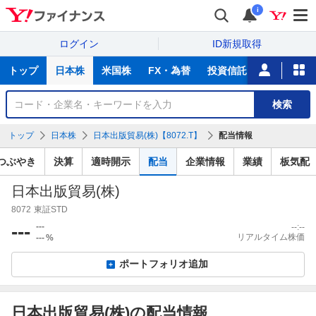
i
ログイン
ID新規取得
主
トップ
日本株
米国株
FX・為替
投資信託
ニュース
な
サ
銘
検索
ー
柄
ビ
を
トップ
日本株
日本出版貿易(株)【8072.T】
配当情報
ス
検
索
つぶやき
決算
適時開示
配当
企業情報
業績
板気配
日本出版貿易(株)
8072
東証STD
---
---
--:--
リアルタイム株価
---
%
ポートフォリオ追加
日本出版貿易(株)の配当情報