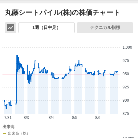
丸藤シートパイル(株)の株価チャート
チ
1週（日中足）
テクニカル指標
ャ
ー
ト
1,000
975
950
925
900
875
7/31
8/3
8/4
8/5
8/6
出来高
出来高（株）