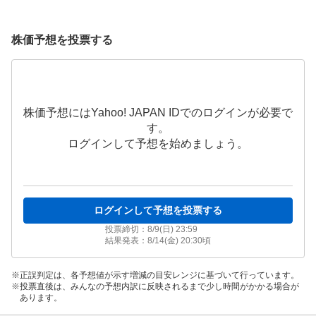
株価予想を投票する
株価予想にはYahoo! JAPAN IDでのログインが必要で
す。
ログインして予想を始めましょう。
ログインして予想を投票する
投票締切：
8/9(日) 23:59
結果発表：
8/14(金) 20:30
頃
正誤判定は、各予想値が示す増減の目安レンジに基づいて行っています。
投票直後は、みんなの予想内訳に反映されるまで少し時間がかかる場合が
あります。