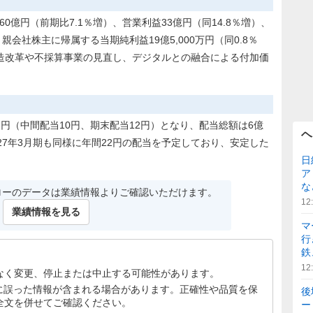
60億円（前期比7.1％増）、営業利益33億円（同14.8％増）、
）、親会社株主に帰属する当期純利益19億5,000万円（同0.8％
造改革や不採算事業の見直し、デジタルとの融合による付加価
22円（中間配当10円、期末配当12円）となり、配当総額は6億
ヘ
027年3月期も同様に年間22円の配当を予定しており、安定した
日
ア
な
ローのデータは業績情報よりご確認いただけます。
12
業績情報を見る
マ
行
鉄
12
なく変更、停止または中止する可能性があります。
文に誤った情報が含まれる場合があります。正確性や品質を保
後
全文を併せてご確認ください。
ー