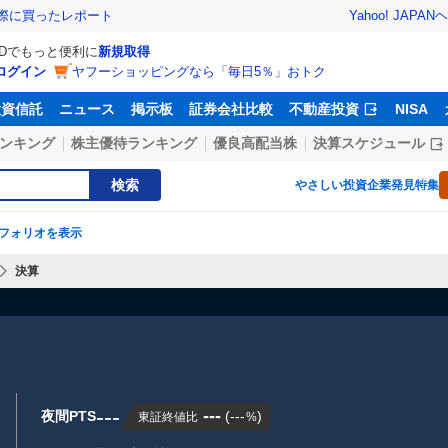
Yahoo! JAPAN
ヘ
実際に買ったレポート
IDでもっと便利に
新規取得
ログイン
ヤフーショッピングなら「毎日5％」おトク
投資信託
ニュース
掲示板
証券会社比較
不動産投資
NISA
ンキング
株主優待ランキング
優良高配当株
決算スケジュール
検索
やさしい投資
企業発見特集
フォリオを表示
決算
---
---
夜間PTS
(
---
)
東証終値比
%