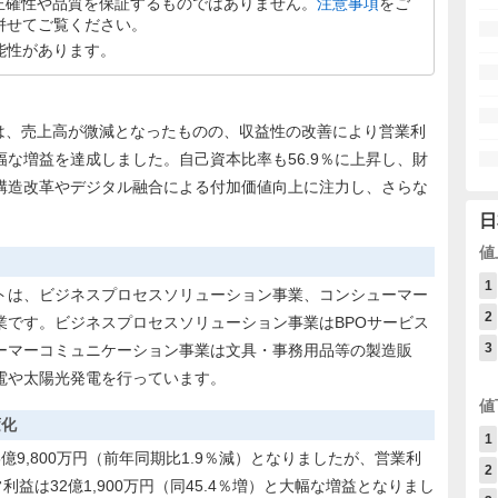
正確性や品質を保証するものではありません。
注意事項
をご
併せてご覧ください。
能性があります。
算は、売上高が微減となったものの、収益性の改善により営業利
と大幅な増益を達成しました。自己資本比率も56.9％に上昇し、財
構造改革やデジタル融合による付加価値向上に注力し、さらな
日
値
1
トは、ビジネスプロセスソリューション事業、コンシューマー
2
業です。ビジネスプロセスソリューション事業はBPOサービス
3
ーマーコミュニケーション事業は文具・事務用品等の製造販
電や太陽光発電を行っています。
値
変化
1
5億9,800万円（前年同期比1.9％減）となりましたが、営業利
2
経常利益は32億1,900万円（同45.4％増）と大幅な増益となりまし