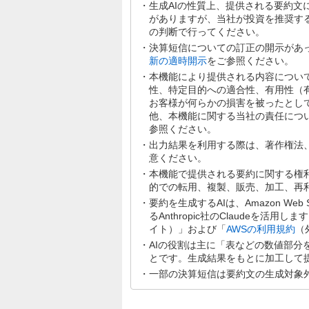
生成AIの性質上、提供される要約
がありますが、当社が投資を推奨す
の判断で行ってください。
決算短信についての訂正の開示があ
新の適時開示
をご参照ください。
本機能により提供される内容につい
性、特定目的への適合性、有用性（
お客様が何らかの損害を被ったとし
他、本機能に関する当社の責任につ
参照ください。
出力結果を利用する際は、著作権法
意ください。
本機能で提供される要約に関する権
的での転用、複製、販売、加工、再
要約を生成するAIは、Amazon Web Se
るAnthropic社のClaudeを活用
イト）」および「
AWSの利用規約
（
AIの役割は主に「表などの数値部
とです。生成結果をもとに加工して
一部の決算短信は要約文の生成対象