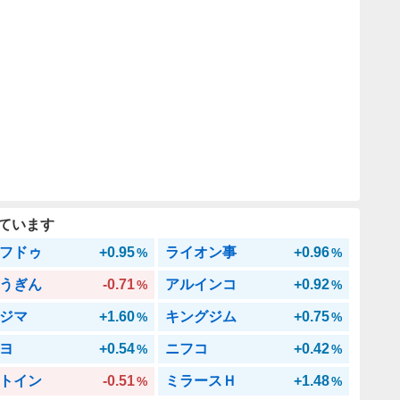
ています
フドゥ
+0.95
ライオン事
+0.96
%
%
うぎん
-0.71
アルインコ
+0.92
%
%
ジマ
+1.60
キングジム
+0.75
%
%
ヨ
+0.54
ニフコ
+0.42
%
%
トイン
-0.51
ミラースＨ
+1.48
%
%