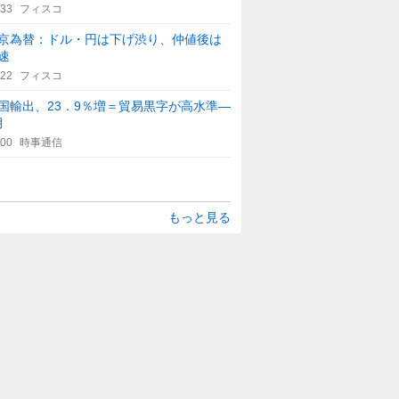
:33
フィスコ
京為替：ドル・円は下げ渋り、仲値後は
速
:22
フィスコ
国輸出、23．9％増＝貿易黒字が高水準―
月
:00
時事通信
もっと見る