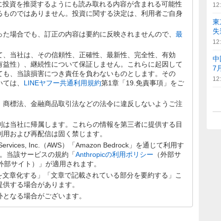
文に投資を推奨するようにも読み取れる内容が含まれる可能性
12
るものではありません。投資に関する決定は、利用者ご自身
東
失
った場合でも、訂正の内容は要約に反映されませんので、
最
12
て、当社は、その信頼性、正確性、最新性、完全性、有効
中
有益性）、継続性について保証しません。これらに起因して
7
ても、当該損害につき責任を負わないものとします。その
12
いては、
LINEヤフー共通利用規約
第1章「19.免責事項」をご
、商標法、金融商品取引法などの法令に違反しないようご注
利は当社に帰属します。これらの情報を第三者に提供する目
利用および再配信は固く禁じます。
rvices, Inc.（AWS）「Amazon Bedrock」を通じて利用す
します。当該サービスの規約「
Anthropicの利用ポリシー
（外部サ
外部サイト）」が適用されます。
分を文章化する」「文章で記載されている部分を要約する」こ
提供する場合があります。
外となる場合がございます。