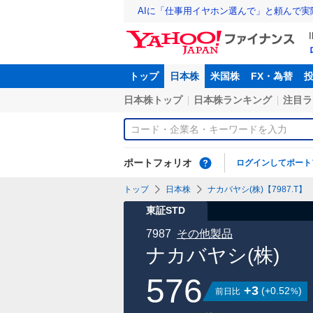
AIに「仕事用イヤホン選んで」と頼んで
トップ
日本株
米国株
FX・為替
日本株トップ
日本株ランキング
注目ラ
ポートフォリオ
ログインしてポート
トップ
日本株
ナカバヤシ(株)【7987.T】
東証STD
7987
その他製品
ナカバヤシ(株)
576
+3
(
+0.52
)
前日比
%