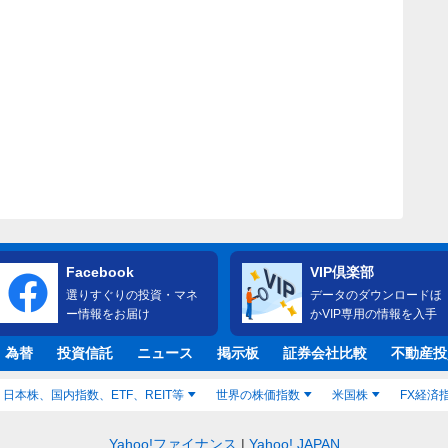
Facebook
VIP倶楽部
選りすぐりの投資・マネ
データのダウンロードほ
ー情報をお届け
かVIP専用の情報を入手
・為替
投資信託
ニュース
掲示板
証券会社比較
不動産投
日本株、国内指数、ETF、REIT等
世界の株価指数
米国株
FX経済
Yahoo!ファイナンス
Yahoo! JAPAN