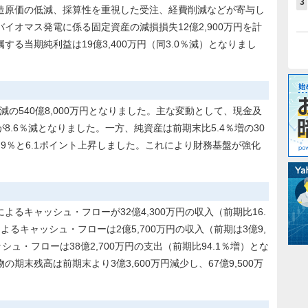
3
造原価の低減、採算性を重視した受注、経費削減などが寄与し
イオマス発電に係る固定資産の減損損失12億2,900万円を計
る当期純利益は19億3,400万円（同3.0％減）となりまし
減の540億8,000万円となりました。主な変動として、現金及
が8.6％減となりました。一方、純資産は前期末比5.4％増の30
6.9％と6.1ポイント上昇しました。これにより財務基盤が強化
るキャッシュ・フローが32億4,300万円の収入（前期比16.
るキャッシュ・フローは2億5,700万円の収入（前期は3億9,
ュ・フローは38億2,700万円の支出（前期比94.1％増）とな
期末残高は前期末より3億3,600万円減少し、67億9,500万