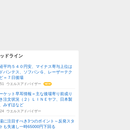
ッドライン
経平均５４０円安、マイナス寄与上位は
ドバンテス、ソフバンＧ、レーザーテク
ど＝７日後場
:51
ウエルスアドバイザー
ーケット早耳情報＝主な後場寄り前成り
き注文状況（２）ＬＩＮＥヤフ、日本製
、みずほなど
:24
ウエルスアドバイザー
場に注目すべき3つのポイント～反発スタ
トも失速し一時65000円下回る