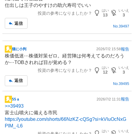
板
仕出しは王子のやすけの助六寿司でいい
記
はい
いいえ
投資の参考になりましたか？
事
13
3
返信
No.
39497
報告
猫に小判
2026/7/2 15:58
掲
株価低迷⋯株価対策ゼロ。経営陣は何考えてるのだろう
示
か⋯TOBされれば目が覚める？
板
はい
いいえ
投資の参考になりましたか？
記
12
3
事
返信
No.
39495
報告
55ａ
2026/7/2 11:31
掲
>>
39493
示
富士山噴火に備える市民
板
https://youtube.com/shorts/66NzKZ-cQSg?si=kVluOcNxG
記
PIM_-L6
事
はい
いいえ
投資の参考になりましたか？