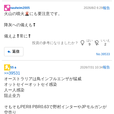
報告
nauheim2005
2026/8/2 6:29
掲
火山の噴火🌋にも要注意です。
示
板
降灰への備えも❢
記
事
備えよ❢常に❢
はい
いいえ
投資の参考になりましたか？
9
2
返信
No.
39533
報告
55ａ
2026/7/31 10:34
掲
>>
39531
示
オーストラリア
は鳥
インフルエンザ
が猛威
板
オットセイーオットセイ感染
記
人ー人感染
事
阻止全力
そもそもPER8 PBR0.63で野村インターやJPモルガンが
空売り