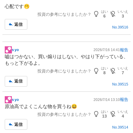
心配です🫢
はい
いいえ
投資の参考になりましたか？
6
3
返信
No.
39516
報告
s yo
2026/7/16 14:41
掲
嘘はつかない、買い煽りはしない、やはり下がっている、
示
もっと下がるよ。
板
はい
いいえ
投資の参考になりましたか？
記
8
7
事
返信
No.
39515
報告
s yo
2026/7/14 13:10
掲
原油高でよくこんな物を買うね😆
示
はい
いいえ
投資の参考になりましたか？
板
13
4
記
返信
No.
39514
事