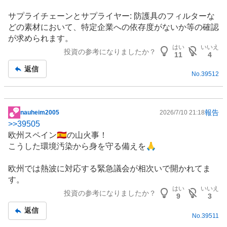
サプライチェーンとサプライヤー: 防護具のフィルターな
どの素材において、特定企業への依存度がないか等の確認
が求められます。
はい
いいえ
投資の参考になりましたか？
11
4
返信
No.
39512
報告
nauheim2005
2026/7/10 21:18
掲
>>
39505
示
欧州スペイン🇪🇸の山火事！
板
こうした環境汚染から身を守る備えを🙏
記
事
欧州
では熱波に対応する緊急議会が相次いで開かれてま
す。
はい
いいえ
投資の参考になりましたか？
9
3
返信
No.
39511