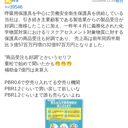
報告
55ａ
2026/8/8 21:55
掲
>>
39546
示
呼吸用保護具を中心に労働安全衛生保護具を供給している
板
当社は、引き続き主要顧客である製造業からの製品受注が
記
好調に推移したことに加え、一昨年４月に義務化された化
事
学物質対策におけるリスクアセスメント対象物質に対する
保護具の商品受注も好調であり、 売上高は前年同四半期
比３億57百万円増の32億97百万円となりました。
”商品受注も好調”とかいうセリフ
重松で始めて聞いたかも🤭🤭🤭
補助金7億円は未算入
PBR0.6で空売り入れてる空売り機関
PBR1.2ぐらいで買い戻して欲しいな
PBR1.2ぐらいまで誰も売らないよね