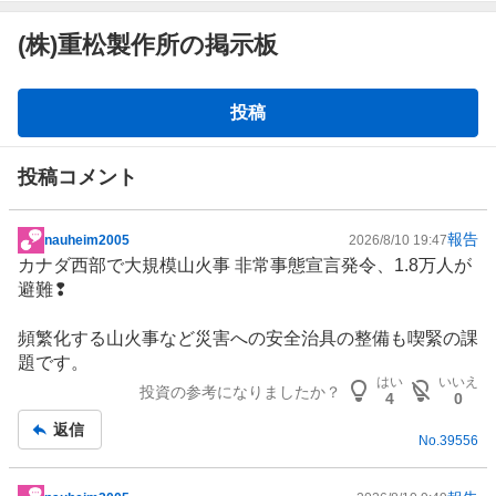
(株)重松製作所の掲示板
掲
投稿
示
板
投稿コメント
報告
nauheim2005
2026/8/10 19:47
掲
カナダ西部で大規模山火事 非常事態宣言発令、1.8万人が
示
避難❢
板
記
頻繁化する山火事など災害への安全治具の整備も喫緊の課
事
題です。
はい
いいえ
投資の参考になりましたか？
4
0
返信
No.
39556