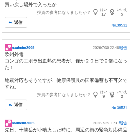
買い戻し場外で入ったか
はい
いいえ
投資の参考になりましたか？
17
5
返信
No.
39532
報告
nauheim2005
2026/7/30 22:48
掲
欧州外電
示
コンゴの
エボラ出血熱
の患者が、僅か２０日で２倍になっ
板
た！
記
事
地震対応もそうですが、健康保護具の国家備蓄も不可欠で
すね。
はい
いいえ
投資の参考になりましたか？
9
2
返信
No.
39531
報告
nauheim2005
2026/7/29 11:31
掲
先日、十勝岳が小噴火した時に、周辺の街の緊急対応備品