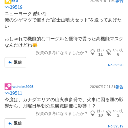
報告
55ａ
2026/7/18 11:50
掲
>>
39519
示
ニューヨーク 酷いな
板
俺のシゲマツで揃えた”富士山噴火セット”を送ってあげた
記
い
事
おしゃれで機能的なゴーグルと優待で貰った高機能マスク
なんだけどね😸
はい
いいえ
投資の参考になりましたか？
11
6
返信
No.
39520
報告
nauheim2005
2026/7/17 21:31
掲
>>
39511
示
今度は、カナダエリアの山火事多発で、火事に因る煙の影
板
響から、月曜日早朝の決勝戦開催に影響！？
記
はい
いいえ
投資の参考になりましたか？
事
10
2
返信
No.
39519