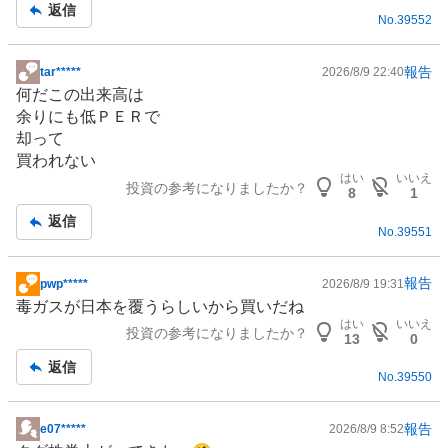
返信
No.
39552
報告
tar*****
2026/8/9 22:40
掲
何だこの出来高は
示
余りにも低ＰＥＲで
板
却って
記
買われない
事
はい
いいえ
投資の参考になりましたか？
8
1
返信
No.
39551
報告
pwp*****
2026/8/9 19:31
掲
毒ガスが日本を覆うらしいから買いだね
示
はい
いいえ
投資の参考になりましたか？
板
13
0
記
返信
No.
39550
事
報告
e07*****
2026/8/9 8:52
掲