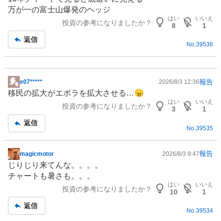
示
万が一の富士山爆発のヘッジ
板
はい
いいえ
投資の参考になりましたか？
記
8
1
事
返信
No.
39536
報告
e07*****
2026/8/3 12:36
掲
移民の拡大がエボラを拡大させる…😠
示
はい
いいえ
投資の参考になりましたか？
板
3
1
記
返信
No.
39535
事
報告
magicmotor
2026/8/3 9:47
掲
じりじり来てんな。。。。
示
チャートも暑さも。。。
板
はい
いいえ
投資の参考になりましたか？
記
10
1
事
返信
No.
39534