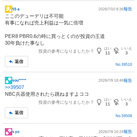
報告
55ａ
2026/7/10 9:36
掲
ここのデューデリは不可能
示
有事になれば売上利益は一気に倍増
板
記
PER8 PBR0.6の時に買っとくのが投資の王道
事
30年負けた事なし
はい
いいえ
投資の参考になりましたか？
11
3
返信
No.
39510
報告
sou*****
2026/7/9 18:46
掲
>>
39507
示
NBC兵器使用されたら跳ねますよココ
板
はい
いいえ
投資の参考になりましたか？
記
11
3
事
返信
No.
39508
報告
s yo
2026/7/9 10:24
掲