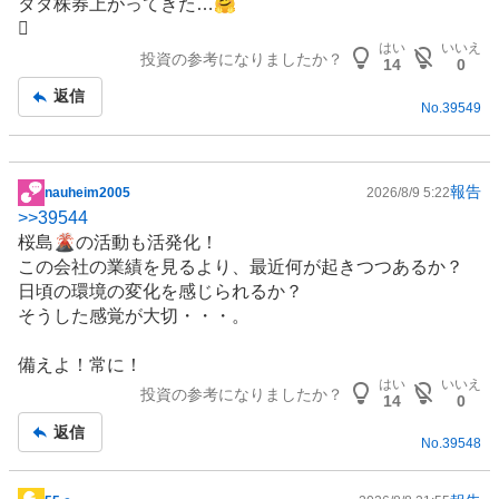
タダ株券上がってきた…🤗
示
🪎
板
はい
いいえ
投資の参考になりましたか？
記
14
0
事
返信
No.
39549
報告
nauheim2005
2026/8/9 5:22
掲
>>
39544
示
桜島🌋の活動も活発化！
板
この会社の業績を見るより、最近何が起きつつあるか？
記
日頃の
環境
の変化を感じられるか？
事
そうした感覚が大切・・・。
備えよ！常に！
はい
いいえ
投資の参考になりましたか？
14
0
返信
No.
39548