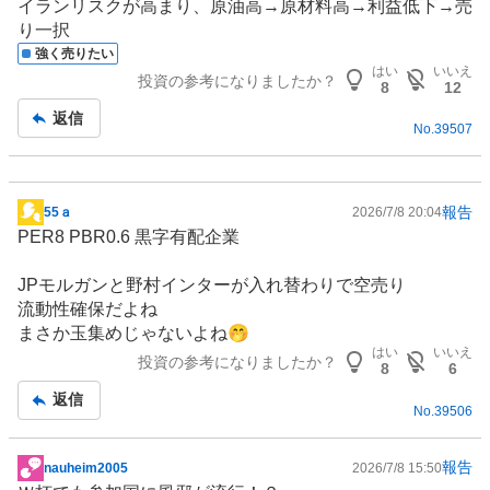
イランリスクが高まり、原油高→原材料高→利益低下→売
示
り一択
板
強く売りたい
記
はい
いいえ
投資の参考になりましたか？
事
8
12
返信
No.
39507
報告
55ａ
2026/7/8 20:04
掲
PER8 PBR0.6 黒字有配企業
示
板
JPモルガンと野村インターが入れ替わりで空売り
記
流動性確保だよね
事
まさか玉集めじゃないよね🤭
はい
いいえ
投資の参考になりましたか？
8
6
返信
No.
39506
報告
nauheim2005
2026/7/8 15:50
掲