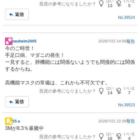
はい
いいえ
投資の参考になりましたか？
事
13
5
返信
No.
39524
報告
nauheim2005
2026/7/22 14:56
掲
今のご時世！
示
手足口病、マダニの発生！
板
一見すると、肺機能には関係ないようでも間接的には関係
記
するからね。
事
高機能マスクの常備は、これから不可欠です。
はい
いいえ
投資の参考になりましたか？
14
7
返信
No.
39523
報告
55ａ
2026/7/21 22:39
掲
3Mが8.3％暴騰中
示
はい
いいえ
投資の参考になりましたか？
板
16
4