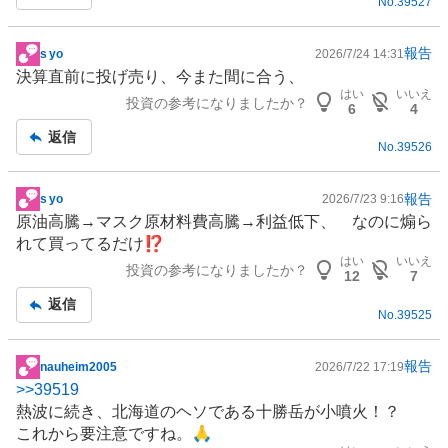
No.
39527
報告
s yo
2026/7/24 14:31
掲
決算直前に投げ売り、今また間に合う、
示
はい
いいえ
投資の参考になりましたか？
板
6
4
記
返信
No.
39526
事
報告
s yo
2026/7/23 9:16
掲
原油高騰→マスク原材料費高騰→利益低下、 なのに煽ら
示
れて買ってるだけ⁉️
板
はい
いいえ
投資の参考になりましたか？
記
12
7
事
返信
No.
39525
報告
nauheim2005
2026/7/22 17:19
掲
>>
39519
示
熱波に続き、北海道のヘソである十勝岳が小噴火！？
板
これから要注意ですね。🙏
記