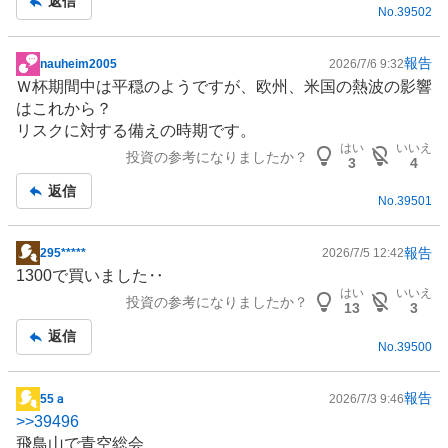
返信
No.
39502
報告
nauheim2005
2026/7/6 9:32
掲
Ｗ杯期間中は平穏のようですが、
欧州
、米国の熱波の影響
示
はこれから？
板
リスクに対する備えの時期です。
記
はい
いいえ
投資の参考になりましたか？
事
3
4
返信
No.
39501
報告
295*****
2026/7/5 12:42
掲
1300で買いました‥
示
はい
いいえ
投資の参考になりましたか？
板
13
3
記
返信
No.
39500
事
報告
55ａ
2026/7/3 9:46
掲
>>
39496
示
飛鳥山で青空総会