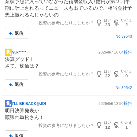
業績予想に入っていなかった補助金収入7億円が第２四半
示
期に計上されるってニュースも出ているので、相当会社予
板
想上振れるんじゃないの
記
はい
いいえ
投資の参考になりましたか？
事
23
2
返信
No.
39543
報告
yuk*****
2026/8/7 16:04
掲
決算グッド！
示
さて、株価は？
板
はい
いいえ
投資の参考になりましたか？
記
22
0
事
返信
No.
39542
報告
I'LL BE BACK@JDI
2026/8/6 12:50
掲
明日決算発表か
示
頑張れ重松さん！
板
はい
いいえ
投資の参考になりましたか？
記
12
1
事
返信