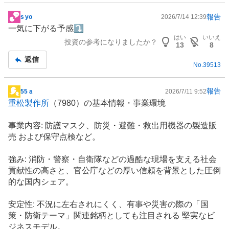
報告
s yo
2026/7/14 12:39
掲
一気に下がる予感⤵️
示
はい
いいえ
投資の参考になりましたか？
板
13
8
記
返信
No.
39513
事
報告
55ａ
2026/7/11 9:52
掲
重松製作所
（7980）の基本情報・事業環境
示
板
事業内容: 防護マスク、
防災
・避難・救出用機器の製造販
記
売 および保守点検など。
事
強み:
消防
・警察・自衛隊などの過酷な現場を支える社会
貢献性の高さと、官公庁などの厚い信頼を背景とした圧倒
的な国内シェア。
安定性: 不況に左右されにくく、有事や災害の際の「国
策・防衛テーマ」関連銘柄としても注目される 堅実なビ
ジネスモデル。