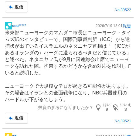
記
返信
No.
39522
事
報告
sou*****
2026/7/19 18:01
掲
米東部ニューヨークのマムダニ市長はニューヨーク・タイ
示
ムズ紙のインタビューで、国際刑事裁判所（ICC）から逮
板
捕状が出ているイスラエルのネタニヤフ首相は「（ICCが
記
あるオランダの）ハーグに送られるべきだと信じている」
事
と述べた。ネタニヤフ氏が9月に国連総会出席でニューヨ
ークを訪れた際、拘束するかどうかを含め対応を検討して
いると説明した。
ニューヨークで大規模なテロが起きる可能性があります。
その場合はイランとの全面戦争になり、NBC兵器使用の
ハードルが下がるでしょう。
はい
いいえ
投資の参考になりましたか？
9
3
返信
No.
39521