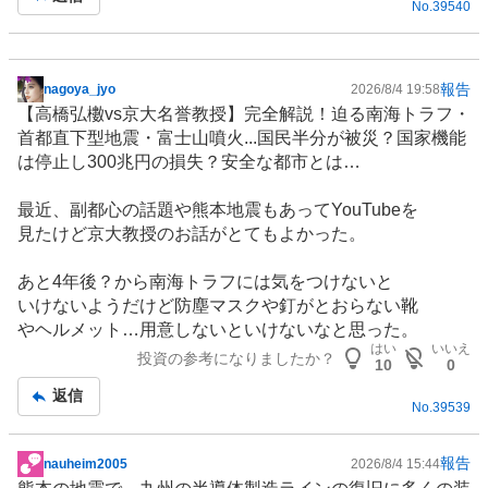
No.
39540
報告
nagoya_jyo
2026/8/4 19:58
掲
【高橋弘櫢vs京大名誉教授】完全解説！迫る南海トラフ・
示
首都直下型地震・富士山噴火...国民半分が被災？国家機能
板
は停止し300兆円の損失？安全な都市とは…
記
事
最近、副都心の話題や熊本地震もあって
YouTube
を
見たけど京大教授のお話がとてもよかった。
あと4年後？から南海トラフには気をつけないと
いけないようだけど防塵マスクや釘がとおらない
靴
やヘルメット…用意しないといけないなと思った。
はい
いいえ
投資の参考になりましたか？
10
0
返信
No.
39539
報告
nauheim2005
2026/8/4 15:44
掲