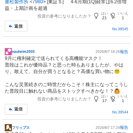
重松製作所
<
7980
> [東証Ｓ] 4-6月期(1Q)経常は6.2倍増
示
益・上期計画を超過
板
はい
いいえ
投資の参考になりましたか？
記
21
1
事
返信
No.
39545
報告
nauheim2005
2026/8/7 18:26
掲
9月に権利確定で送られてくる高機能マスク！
示
普段はこれが優待品？と思った時もありましたが、やは
板
り、敢えて、自分が買うとなると？高価な買い物に😵‍💫
記
事
こんな災害続きのご時世だからこそ！株主になってこうし
た普段目に触れない商品をストックすべきかな！？🙆
はい
いいえ
投資の参考になりましたか？
17
1
返信
No.
39544
報告
フリップス
2026/8/7 17:24
掲