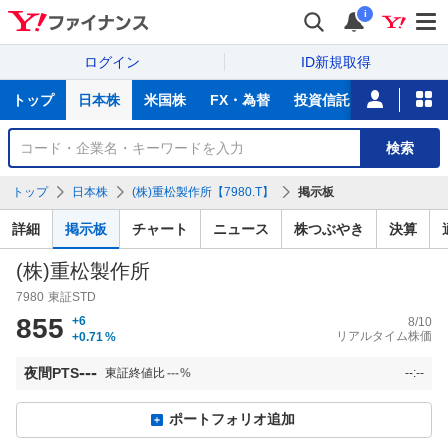
i
ログイン
ID新規取得
主
トップ
日本株
米国株
FX・為替
投資信託
ニュース
な
サ
銘
検索
ー
柄
ビ
を
トップ
日本株
(株)重松製作所【7980.T】
掲示板
ス
検
索
詳細
掲示板
チャート
ニュース
株つぶやき
決算
(株)重松製作所
7980
東証STD
855
+6
8/10
リアルタイム株価
+0.71
%
---
夜間PTS
東証終値比
---
%
--:--
ポートフォリオ追加