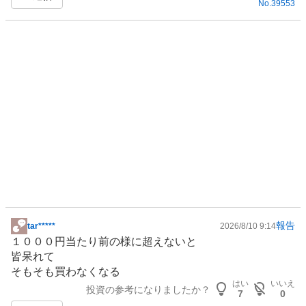
No.
39553
事
報告
tar*****
2026/8/10 9:14
掲
１０００円当たり前の様に超えないと
示
皆呆れて
板
そもそも買わなくなる
記
はい
いいえ
投資の参考になりましたか？
事
7
0