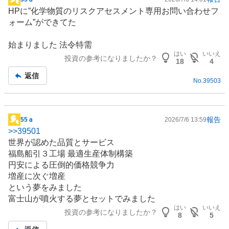
掲
HPに”化学物質のリスクアセスメント専用お問い合わせフ
示
ォーム”ができてた
板
記
始まりました 法令特需
事
はい
いいえ
投資の参考になりましたか？
18
4
返信
No.
39503
報告
55ａ
2026/7/6 13:59
掲
>>
39501
示
世界が認めた品質とサービス
板
福島船引３工場 最適生産体制構築
記
円安による圧倒的価格競争力
事
増産に次ぐ増産
という夢をみました
富士山
が噴火する夢とセットでみました
はい
いいえ
投資の参考になりましたか？
8
5