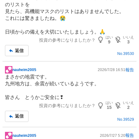
示
のリストを
板
見たら、高機能マスクのリストはありませんでした。
記
これには驚きましたね。😭
事
日頃からの備えを大切にいたしましょう。🙏
はい
いいえ
投資の参考になりましたか？
9
3
返信
No.
39530
報告
nauheim2005
2026/7/28 16:51
掲
まさかの地震です。
示
九州地方は、余震が続いているようです。
板
記
皆さん とうかご安全に❢
事
はい
いいえ
投資の参考になりましたか？
15
2
返信
No.
39529
報告
nauheim2005
2026/7/27 5:20
掲