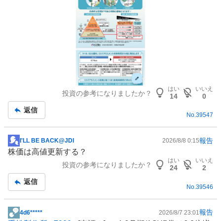
はい
いいえ
投資の参考になりましたか？
14
0
返信
No.
39547
報告
I'LL BE BACK@JDI
2026/8/8 0:15
掲
株価は高値更新する？
示
はい
いいえ
投資の参考になりましたか？
板
24
2
記
返信
No.
39546
事
報告
4d6*****
2026/8/7 23:01
掲