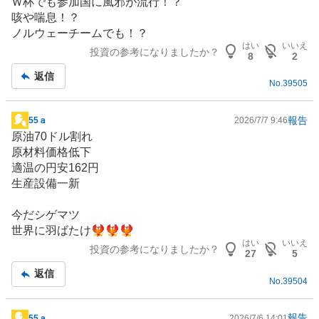
Ｗ杯でも参加国に風邪が流行！？
示
咳や喘息！？
板
ノルウェーチームでも！？
記
はい
いいえ
投資の参考になりましたか？
事
8
2
返信
No.
39505
報告
55ａ
2026/7/7 9:46
掲
原油70ドル割れ
示
原材料価格低下
板
適温の円安162円
記
生産設備一新
事
今だシゲマツ
世界に羽ばたけ🐦‍🔥🐦‍🔥🐦‍🔥
はい
いいえ
投資の参考になりましたか？
27
5
返信
No.
39504
報告
55ａ
2026/7/6 14:01