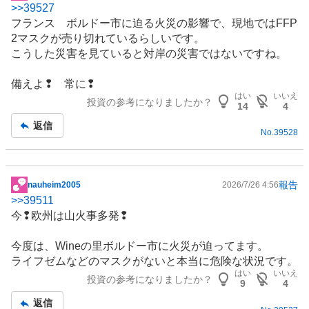
>>
39527
示
フランス ボルドー市に迫る火災の影響で、現地ではFFP
板
2マスクが売り切れているらしいです。
記
こうした災害を見ていると対岸の災害ではないですね。
事
備えよ❢ 常に❢
はい
いいえ
投資の参考になりましたか？
14
4
返信
No.
39528
報告
nauheim2005
2026/7/26 4:56
掲
>>
39511
示
今❢
欧州
は山火事多発❢
板
記
今度は、Wineの里ボルドー市に火災が迫ってます。
事
ライフゼムなどのマスクがないと本当に危険な状況です。
はい
いいえ
投資の参考になりましたか？
9
4
返信