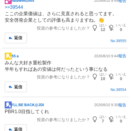
報告
nauheim2005
2026/8/10 9:49
掲
>>
39544
示
ここの企業価値は、さらに見直されると思ってます。
板
安全啓発企業としての評価も高まりますね。👏
記
はい
いいえ
投資の参考になりましたか？
事
12
0
返信
No.
39555
報告
55ａ
2026/8/10 9:44
掲
みんな大好き重松製作
示
半年もすればあの安値は何だったという事になる
板
はい
いいえ
投資の参考になりましたか？
記
10
0
事
返信
No.
39554
報告
I'LL BE BACK@JDI
2026/8/10 9:30
掲
PBR1.0目指してくれ
示
はい
いいえ
投資の参考になりましたか？
板
7
0
記
返信