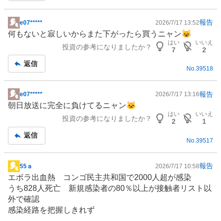
報告
e07*****
2026/7/17 13:52
掲
何もないと寂しいからまた下がったら買うニャン😺
示
はい
いいえ
投資の参考になりましたか？
板
7
2
記
返信
No.
39518
事
報告
e07*****
2026/7/17 13:16
掲
朝日放送に完全に負けてるニャン🐱
示
はい
いいえ
投資の参考になりましたか？
板
2
1
記
返信
No.
39517
事
報告
55ａ
2026/7/17 10:58
掲
エボラ出血熱
コンゴ民主共和国で2000人超が感染
示
うち828人死亡 新規感染者の80％以上が接触者リスト以
板
外で確認
記
感染経路を把握しきれず
事