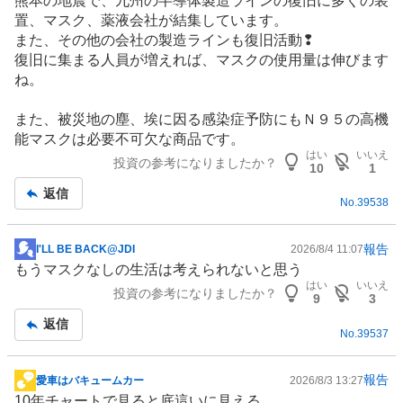
熊本の地震で、九州の半導体製造ラインの復旧に多くの装
示
置、マスク、薬液会社が結集しています。
板
また、その他の会社の製造ラインも復旧活動❢
記
復旧に集まる人員が増えれば、マスクの使用量は伸びます
事
ね。
また、被災地の塵、埃に因る感染症予防にもＮ９５の高機
能マスクは必要不可欠な商品です。
はい
いいえ
投資の参考になりましたか？
10
1
返信
No.
39538
報告
I'LL BE BACK@JDI
2026/8/4 11:07
掲
もうマスクなしの生活は考えられないと思う
示
はい
いいえ
投資の参考になりましたか？
板
9
3
記
返信
No.
39537
事
報告
愛車はバキュームカー
2026/8/3 13:27
掲
10年チャートで見ると底這いに見える