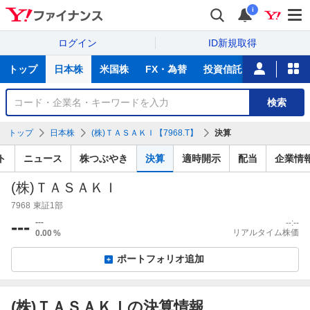
i
ログイン
ID新規取得
主
トップ
日本株
米国株
FX・為替
投資信託
ニュース
な
サ
銘
検索
ー
柄
ビ
を
トップ
日本株
(株)ＴＡＳＡＫＩ【7968.T】
決算
ス
検
索
ト
ニュース
株つぶやき
決算
適時開示
配当
企業情
(株)ＴＡＳＡＫＩ
7968
東証1部
---
---
--:--
リアルタイム株価
0.00
%
ポートフォリオ追加
(株)ＴＡＳＡＫＩの決算情報