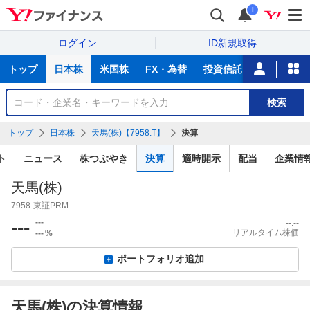
i
ログイン
ID新規取得
主
トップ
日本株
米国株
FX・為替
投資信託
ニュース
な
サ
銘
検索
ー
柄
ビ
を
トップ
日本株
天馬(株)【7958.T】
決算
ス
検
索
ト
ニュース
株つぶやき
決算
適時開示
配当
企業情
天馬(株)
7958
東証PRM
---
---
--:--
リアルタイム株価
---
%
ポートフォリオ追加
天馬(株)の決算情報