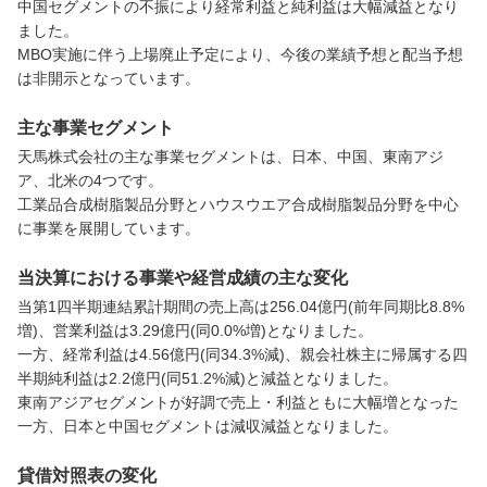
中国セグメントの不振により経常利益と純利益は大幅減益となり
ました。

MBO実施に伴う上場廃止予定により、今後の業績予想と配当予想
は非開示となっています。
主な事業セグメント
天馬株式会社の主な事業セグメントは、日本、中国、東南アジ
ア、北米の4つです。

工業品合成樹脂製品分野とハウスウエア合成樹脂製品分野を中心
に事業を展開しています。
当決算における事業や経営成績の主な変化
当第1四半期連結累計期間の売上高は256.04億円(前年同期比8.8%
増)、営業利益は3.29億円(同0.0%増)となりました。

一方、経常利益は4.56億円(同34.3%減)、親会社株主に帰属する四
半期純利益は2.2億円(同51.2%減)と減益となりました。

東南アジアセグメントが好調で売上・利益ともに大幅増となった
一方、日本と中国セグメントは減収減益となりました。
貸借対照表の変化