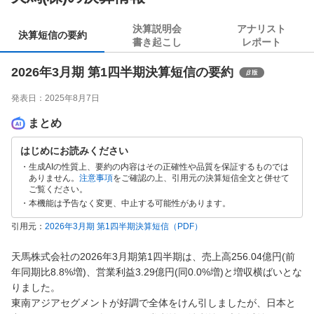
決算説明会
アナリスト
決算短信の要約
書き起こし
レポート
2026年3月期 第1四半期決算短信の要約
発表日：
2025年8月7日
まとめ
はじめにお読みください
生成AIの性質上、要約の内容はその正確性や品質を保証するものでは
ありません。
注意事項
をご確認の上、引用元の決算短信全文と併せて
ご覧ください。
本機能は予告なく変更、中止する可能性があります。
引用元：
2026年3月期 第1四半期決算短信
（PDF）
天馬株式会社の2026年3月期第1四半期は、売上高256.04億円(前
年同期比8.8%増)、営業利益3.29億円(同0.0%増)と増収横ばいとな
りました。

東南アジアセグメントが好調で全体をけん引しましたが、日本と