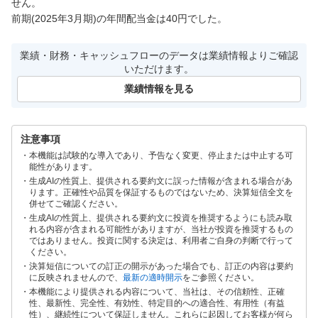
せん。

前期(2025年3月期)の年間配当金は40円でした。
業績・財務・キャッシュフローのデータは業績情報よりご確認
いただけます。
業績情報を見る
注意事項
本機能は試験的な導入であり、予告なく変更、停止または中止する可
能性があります。
生成AIの性質上、提供される要約文に誤った情報が含まれる場合があ
ります。正確性や品質を保証するものではないため、決算短信全文を
併せてご確認ください。
生成AIの性質上、提供される要約文に投資を推奨するようにも読み取
れる内容が含まれる可能性がありますが、当社が投資を推奨するもの
ではありません。投資に関する決定は、利用者ご自身の判断で行って
ください。
決算短信についての訂正の開示があった場合でも、訂正の内容は要約
に反映されませんので、
最新の適時開示
をご参照ください。
本機能により提供される内容について、当社は、その信頼性、正確
性、最新性、完全性、有効性、特定目的への適合性、有用性（有益
性）、継続性について保証しません。これらに起因してお客様が何ら