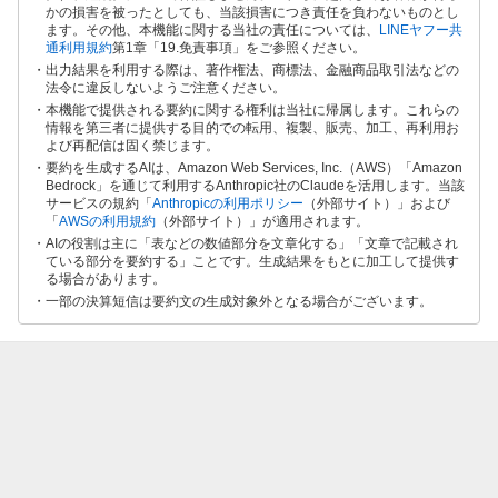
かの損害を被ったとしても、当該損害につき責任を負わないものとし
ます。その他、本機能に関する当社の責任については、
LINEヤフー共
通利用規約
第1章「19.免責事項」をご参照ください。
出力結果を利用する際は、著作権法、商標法、金融商品取引法などの
法令に違反しないようご注意ください。
本機能で提供される要約に関する権利は当社に帰属します。これらの
情報を第三者に提供する目的での転用、複製、販売、加工、再利用お
よび再配信は固く禁じます。
要約を生成するAIは、Amazon Web Services, Inc.（AWS）「Amazon
Bedrock」を通じて利用するAnthropic社のClaudeを活用します。当該
サービスの規約「
Anthropicの利用ポリシー
（外部サイト）」および
「
AWSの利用規約
（外部サイト）」が適用されます。
AIの役割は主に「表などの数値部分を文章化する」「文章で記載され
ている部分を要約する」ことです。生成結果をもとに加工して提供す
る場合があります。
一部の決算短信は要約文の生成対象外となる場合がございます。