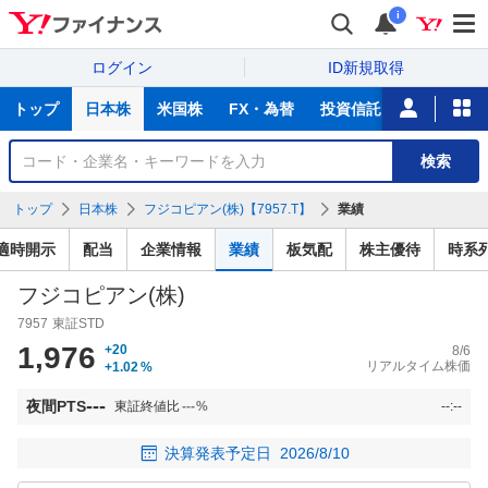
i
ログイン
ID新規取得
主
トップ
日本株
米国株
FX・為替
投資信託
ニュース
な
サ
銘
検索
ー
柄
ビ
を
トップ
日本株
フジコピアン(株)【7957.T】
業績
ス
検
索
適時開示
配当
企業情報
業績
板気配
株主優待
時系
フジコピアン(株)
7957
東証STD
1,976
+20
8/6
リアルタイム株価
+1.02
%
---
夜間PTS
東証終値比
---
%
--:--
決算発表予定日
2026/8/10