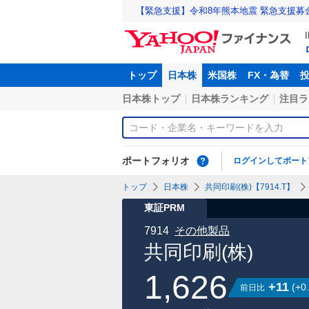
【緊急支援】令和8年熊本地震 緊急支援募
トップ
日本株
米国株
FX・為替
日本株トップ
日本株ランキング
注目ラ
ポートフォリオ
ログインしてポート
トップ
日本株
共同印刷(株)【7914.T】
東証PRM
7914
その他製品
共同印刷(株)
1,626
+11
(
+0
前日比