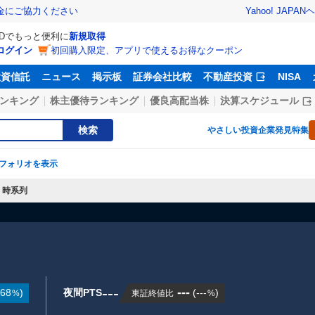
Yahoo! JAPAN
ヘ
金にご協力ください
IDでもっと便利に
新規取得
ログイン
初回購入限定、アプリで使えるお得なクーポン
投資信託
ニュース
掲示板
証券会社比較
不動産投資
NISA
ンキング
株主優待ランキング
優良高配当株
決算スケジュール
検索
やさしい投資
企業発見特集
フォリオを表示
時系列
---
---
.68
)
夜間PTS
(
---
)
東証終値比
%
%