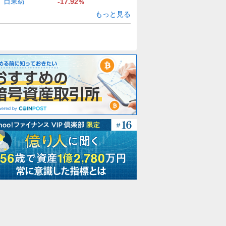
日東紡
-17.92
%
もっと見る