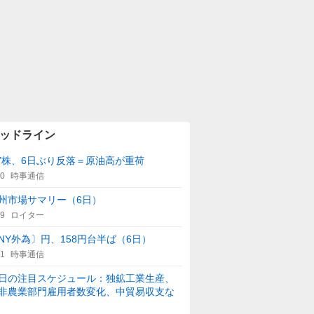
ッドライン
Y株、6日ぶり反落＝原油高が重荷
00
時事通信
州市場サマリー（6日）
59
ロイター
NY外為〕円、158円台半ば（6日）
21
時事通信
日の注目スケジュール：独鉱工業生産、
非農業部門雇用者数変化、中貿易収支な