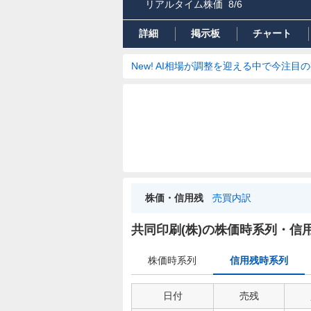
リアルタイム株価
8/6
詳細
掲示板
チャート
New! AI相場が調整を迎える中で今注目
株価・信用残
売買内訳
信
用
共同印刷(株)の株価時系列・信
残
時
株価時系列
信用残時系列
系
列
日付
売残