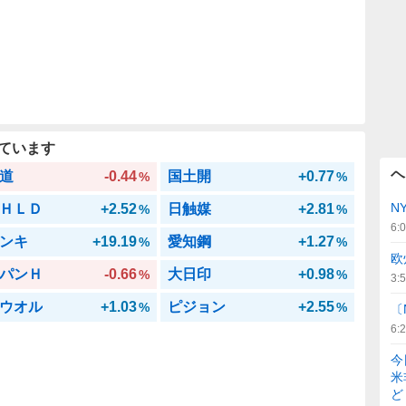
ています
ヘ
道
-0.44
国土開
+0.77
%
%
N
ＨＬＤ
+2.52
日触媒
+2.81
%
%
6:
ンキ
+19.19
愛知鋼
+1.27
%
%
欧
パンＨ
-0.66
大日印
+0.98
%
%
3:
ウオル
+1.03
ピジョン
+2.55
%
%
〔
6:
今
米
ど