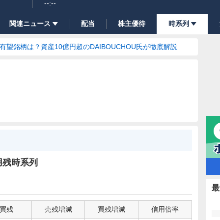
--:--
関連ニュース
配当
株主優待
時系列
の有望銘柄は？資産10億円超のDAIBOUCHOU氏が徹底解説
用残時系列
最
買残
売残増減
買残増減
信用倍率