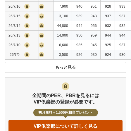
26/7/16
7,900
940
951
928
933
26/7/15
3,100
939
943
937
937
26/7/14
44,800
944
956
932
932
26/7/13
14,000
950
959
944
944
26/7/10
6,600
935
945
925
937
26/7/9
3,500
926
930
924
930
もっと見る
全期間のPER、PBRを見るには
VIP倶楽部の登録が必要です。
初月無料＋1,500円相当プレゼント
VIP倶楽部について詳しく見る