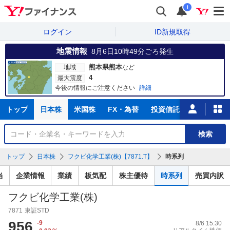
i
ログイン
ID新規取得
地震情報
8月6日10時49分
ごろ発生
熊本県熊本
地域
など
4
最大震度
今後の情報にご注意ください
詳細
主
トップ
日本株
米国株
FX・為替
投資信託
ニュース
な
サ
銘
検索
ー
柄
ビ
を
トップ
日本株
フクビ化学工業(株)【7871.T】
時系列
ス
検
索
当
企業情報
業績
板気配
株主優待
時系列
売買内訳
フクビ化学工業(株)
7871
東証STD
956
-9
8/6 15:30