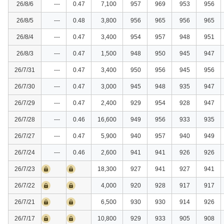
26/8/6
---
0.47
7,100
957
969
953
956
26/8/5
---
0.48
3,800
956
965
956
965
26/8/4
---
0.47
3,400
954
957
948
951
26/8/3
---
0.47
1,500
948
950
945
947
26/7/31
---
0.47
3,400
950
956
945
956
26/7/30
---
0.47
3,000
945
948
935
947
26/7/29
---
0.47
2,400
929
954
928
947
26/7/28
---
0.46
16,600
949
956
933
935
26/7/27
---
0.47
5,900
940
957
940
949
26/7/24
---
0.46
2,600
941
941
926
926
26/7/23
18,300
927
941
927
941
26/7/22
4,000
920
928
917
917
26/7/21
6,500
930
930
914
926
26/7/17
10,800
929
933
905
908