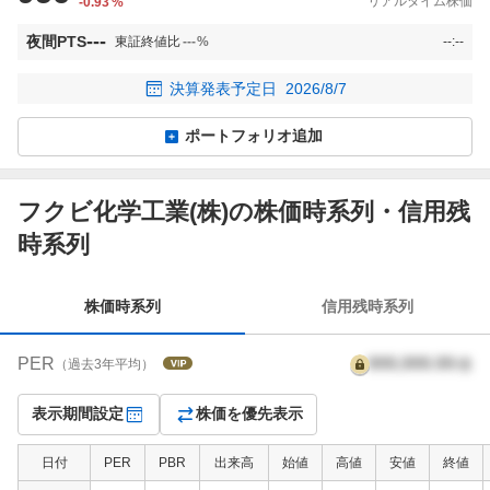
リアルタイム株価
-0.93
%
---
夜間PTS
東証終値比
---
%
--:--
決算発表予定日
2026/8/7
ポートフォリオ追加
フクビ化学工業(株)の株価時系列・信用残
株
時系列
価
時
系
株価時系列
信用残時系列
列
PER
999,999.99
倍
（過去3年平均）
表示期間設定
株価を優先表示
日付
PER
PBR
出来高
始値
高値
安値
終値