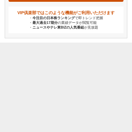
VIP倶楽部ではこのような機能が
ご利用いただけます
今注目の日本株ランキング
で即トレンド把握
最大過去17期分
の業績データが閲覧可能
ニュースやテレ東BIZの人気番組
が見放題