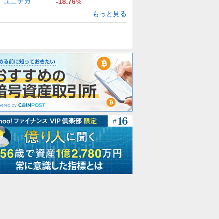
ユニチカ
-18.76
%
もっと見る