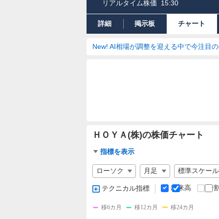
リアルタイム株価
15:30
詳細
掲示板
チャート
New! AI相場が調整を迎える中で今注目
ＨＯＹＡ(株)の株価チャート
チ
指標を表示
ャ
チ
ー
ャ
ト
ー
出来高
分
テクニカル指標
指
ト
標
の
移6カ月
移12カ月
移24カ月
設