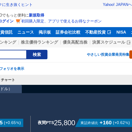
Yahoo! JAPAN
ヘ
トクに生き抜くヒント
IDでもっと便利に
新規取得
ログイン
初回購入限定、アプリで使えるお得なクーポン
投資信託
ニュース
掲示板
証券会社比較
不動産投資
NISA
ンキング
株主優待ランキング
優良高配当株
決算スケジュール
検索
やさしい投資
企業発見特集
フォリオを表示
チャート
39ドル
）
25,800
5
+160
(
+0.65
)
夜間PTS
(
+0.62
)
東証終値比
%
%