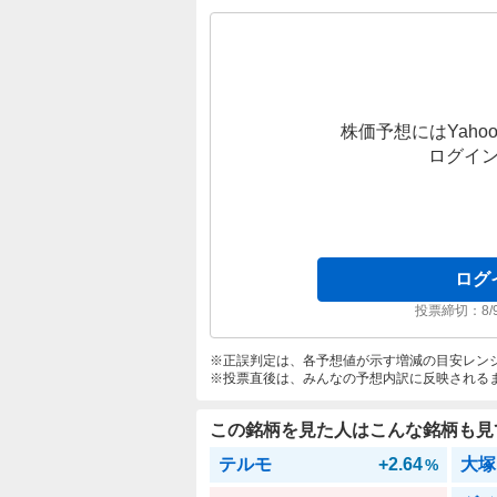
株価予想にはYahoo
ログイ
ログ
投票締切：
8/
正誤判定は、各予想値が示す増減の目安レン
投票直後は、みんなの予想内訳に反映される
この銘柄を見た人はこんな銘柄も見
テルモ
+2.64
大塚
%