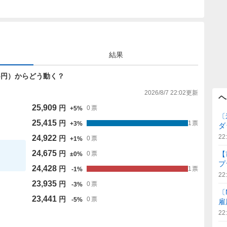
結果
,675円）からどう動く？
2026/8/7 22:02
更新
ヘ
25,909
円
0
票
+
5
%
〔
25,415
円
1
票
+
3
%
ダ
22
24,922
円
0
票
+
1
%
24,675
円
【
0
票
±
0
%
プ
24,428
円
1
票
-
1
%
22
23,935
円
0
票
-
3
%
〔
23,441
円
0
票
-
5
%
雇
22