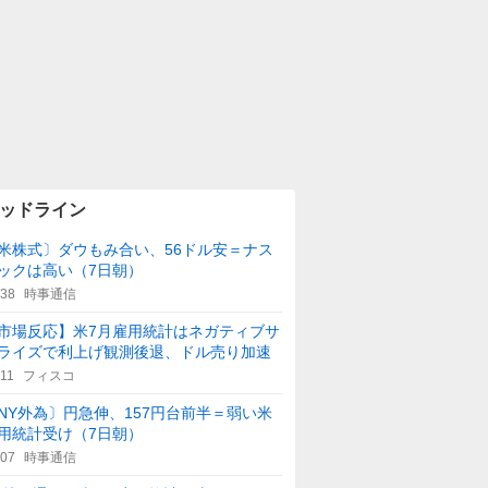
ッドライン
米株式〕ダウもみ合い、56ドル安＝ナス
ックは高い（7日朝）
:38
時事通信
市場反応】米7月雇用統計はネガティブサ
ライズで利上げ観測後退、ドル売り加速
:11
フィスコ
NY外為〕円急伸、157円台前半＝弱い米
用統計受け（7日朝）
:07
時事通信