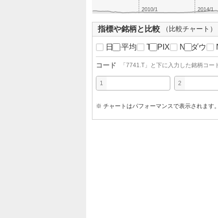
2010/1
2014/1
指標や銘柄と比較
（比較チャート）
日経平均
TOPIX
NYダウ
コード
「
7741.T
」と下に入力した銘柄コー
1
2
※ チャートはパフォーマンスで表示されます