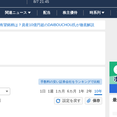
8/7 21:45
関連ニュース
配当
株主優待
時系列
の有望銘柄は？資産10億円超のDAIBOUCHOU氏が徹底解説
手数料の安い証券会社をランキングで比較
1日
1週
1カ月
6カ月
1年
2年
10年
最
割
設定を戻す
保存