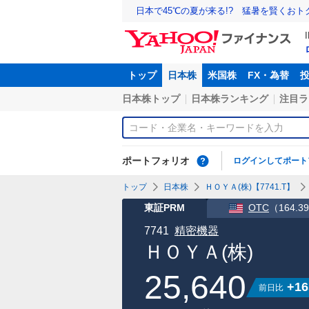
日本で45℃の夏が来る!? 猛暑を賢くお
トップ
日本株
米国株
FX・為替
日本株トップ
日本株ランキング
注目ラ
ポートフォリオ
ログインしてポート
トップ
日本株
ＨＯＹＡ(株)【7741.T】
東証PRM
OTC
（
164.
7741
精密機器
ＨＯＹＡ(株)
25,640
+16
前日比