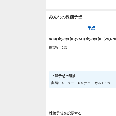
みんなの株価予想
予想
8/14(金)の終値は7/31(金)の終値（24
投票数：
2
票
上昇
予想の理由
業績
0
ニュース
0
テクニカル
100
%
%
%
株価予想を投票する