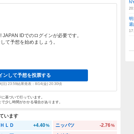
N
20
明
週
17
! JAPAN IDでのログインが必要です。
ンして予想を始めましょう。
インして予想を投票する
9(日) 23:59
結果発表：
8/14(金) 20:30
頃
ジに基づいて行っています。
まで少し時間がかかる場合があります。
ています
ＨＬＤ
+4.40
ニッパツ
-2.76
%
%