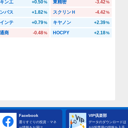
キン工
+0.50
東精密
-3.42
%
%
ンパス
+1.82
スクリンＨ
-4.42
%
%
インテ
+0.79
キヤノン
+2.39
%
%
通商
-0.48
HOCPY
+2.18
%
%
Facebook
VIP倶楽部
選りすぐりの投資・マネ
データのダウンロードほ
ー情報をお届け
かVIP専用の情報を入手