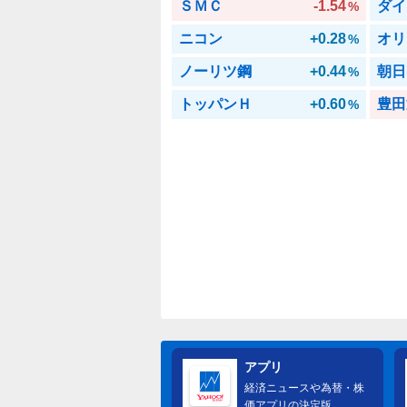
ＳＭＣ
-1.54
ダイ
%
ニコン
+0.28
オリ
%
ノーリツ鋼
+0.44
朝日
%
トッパンＨ
+0.60
豊田
%
アプリ
経済ニュースや為替・株
価アプリの決定版