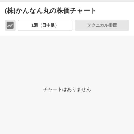
(株)かんなん丸の株価チャート
チ
1週（日中足）
テクニカル指標
ャ
ー
ト
チャートはありません