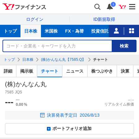
i
ログイン
ID新規取得
主
トップ
日本株
米国株
FX・為替
投資信託
ニュース
な
サ
銘
検索
ー
柄
ビ
を
トップ
日本株
(株)かんなん丸【7585.Q】
チャート
ス
検
索
詳細
掲示板
チャート
ニュース
株つぶやき
決算
(株)かんなん丸
7585
JQS
---
---
--:--
リアルタイム株価
0.00
%
決算発表予定日
2026/8/13
ポートフォリオ追加