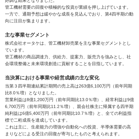
好調な結果となりました。

管工機材需要の回復や積極的な投資が業績を押し上げています。

一方で、通期予想は緩やかな成長を見込んでおり、第4四半期の動
向に注目が集まります。
主な事業セグメント
株式会社オータケは、管工機材卸売業を主な事業セグメントとし
ています。

管工機材の商品調達力、供給力、提案力、販売力を強みとし、社
会環境整備と未来環境創造に貢献することを目指しています。
当決算における事業や経営成績の主な変化
当第３四半期連結累計期間の売上高は263億6,100万円（前年同期
比8.0％増）となりました。

営業利益は8億1,200万円（前年同期比13.0％増）、経常利益は9億
6,700万円（前年同期比11.2％増）、親会社株主に帰属する四半期
純利益は6億5,400万円（前年同期比10.7％増）と、全ての利益指
標で二桁成長を達成しています。

これは主に、生産能力の増強や自動化への投資、半導体需要の高
まりなどによる受注の回復が寄与したものと考えられます。