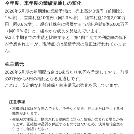
今年度、来年度の業績見通しの変化
2026年5月期の通期連結業績予想は、売上高340億円（前期比3.
1％増）、営業利益10億円（同2.3％増）、経常利益12億2,000万
円（同0.6％増）、親会社株主に帰属する当期純利益8億6,000万円
（同0.6％増）と、緩やかな成長を見込んでいます。

第3四半期までの実績と比較すると、第4四半期での利益率の低下
が予想されますが、現時点では業績予想の修正は行われていませ
ん。
株主還元
2026年5月期の年間配当金は1株当たり40円を予定しており、前期
の37円から3円の増配となる見通しです。

これは、安定的な利益確保と株主還元の強化を示しています。
注意事項
本機能は試験的な導入であり、予告なく変更、停止または中止する可
能性があります。
生成AIの性質上、提供される要約文に誤った情報が含まれる場合があ
ります。正確性や品質を保証するものではないため、決算短信全文を
併せてご確認ください。