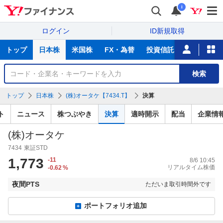
i
ログイン
ID新規取得
主
トップ
日本株
米国株
FX・為替
投資信託
ニュース
な
サ
銘
検索
ー
柄
ビ
を
トップ
日本株
(株)オータケ【7434.T】
決算
ス
検
索
ト
ニュース
株つぶやき
決算
適時開示
配当
企業情
(株)オータケ
7434
東証STD
1,773
-11
8/6 10:45
リアルタイム株価
-0.62
%
夜間PTS
ただいま取引時間外です
ポートフォリオ追加