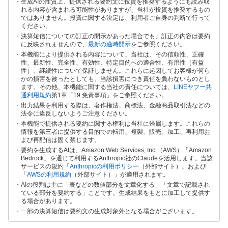
生成AIの性質上、提供される要約文に投資を推奨するようにも読み取
れる内容が含まれる可能性がありますが、当社が投資を推奨するもの
ではありません。投資に関する決定は、利用者ご自身の判断で行って
ください。
決算短信についての訂正の開示があった場合でも、訂正の内容は要約
に反映されませんので、
最新の適時開示
をご参照ください。
本機能により提供される内容について、当社は、その信頼性、正確
性、最新性、完全性、有効性、特定目的への適合性、有用性（有益
性）、継続性について保証しません。これらに起因してお客様が何ら
かの損害を被ったとしても、当該損害につき責任を負わないものとし
ます。その他、本機能に関する当社の責任については、
LINEヤフー共
通利用規約
第1章「19.免責事項」をご参照ください。
出力結果を利用する際は、著作権法、商標法、金融商品取引法などの
法令に違反しないようご注意ください。
本機能で提供される要約に関する権利は当社に帰属します。これらの
情報を第三者に提供する目的での転用、複製、販売、加工、再利用お
よび再配信は固く禁じます。
要約を生成するAIは、Amazon Web Services, Inc.（AWS）「Amazon
Bedrock」を通じて利用するAnthropic社のClaudeを活用します。当該
サービスの規約「
Anthropicの利用ポリシー
（外部サイト）」および
「
AWSの利用規約
（外部サイト）」が適用されます。
AIの役割は主に「表などの数値部分を文章化する」「文章で記載され
ている部分を要約する」ことです。生成結果をもとに加工して提供す
る場合があります。
一部の決算短信は要約文の生成対象外となる場合がございます。