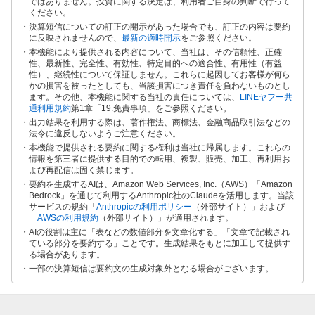
ではありません。投資に関する決定は、利用者ご自身の判断で行って
ください。
決算短信についての訂正の開示があった場合でも、訂正の内容は要約
に反映されませんので、
最新の適時開示
をご参照ください。
本機能により提供される内容について、当社は、その信頼性、正確
性、最新性、完全性、有効性、特定目的への適合性、有用性（有益
性）、継続性について保証しません。これらに起因してお客様が何ら
かの損害を被ったとしても、当該損害につき責任を負わないものとし
ます。その他、本機能に関する当社の責任については、
LINEヤフー共
通利用規約
第1章「19.免責事項」をご参照ください。
出力結果を利用する際は、著作権法、商標法、金融商品取引法などの
法令に違反しないようご注意ください。
本機能で提供される要約に関する権利は当社に帰属します。これらの
情報を第三者に提供する目的での転用、複製、販売、加工、再利用お
よび再配信は固く禁じます。
要約を生成するAIは、Amazon Web Services, Inc.（AWS）「Amazon
Bedrock」を通じて利用するAnthropic社のClaudeを活用します。当該
サービスの規約「
Anthropicの利用ポリシー
（外部サイト）」および
「
AWSの利用規約
（外部サイト）」が適用されます。
AIの役割は主に「表などの数値部分を文章化する」「文章で記載され
ている部分を要約する」ことです。生成結果をもとに加工して提供す
る場合があります。
一部の決算短信は要約文の生成対象外となる場合がございます。