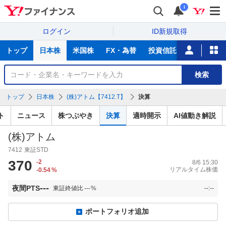
i
ログイン
ID新規取得
主
トップ
日本株
米国株
FX・為替
投資信託
ニュース
な
サ
銘
検索
ー
柄
ビ
を
トップ
日本株
(株)アトム【7412.T】
決算
ス
検
索
ト
ニュース
株つぶやき
決算
適時開示
AI値動き解説
(株)アトム
7412
東証STD
370
-2
8/6 15:30
リアルタイム株価
-0.54
%
---
夜間PTS
東証終値比
---
%
--:--
ポートフォリオ追加