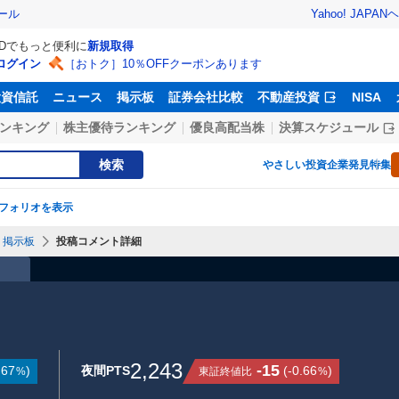
Yahoo! JAPAN
ヘ
ール
IDでもっと便利に
新規取得
ログイン
［おトク］10％OFFクーポンあります
投資信託
ニュース
掲示板
証券会社比較
不動産投資
NISA
ンキング
株主優待ランキング
優良高配当株
決算スケジュール
検索
やさしい投資
企業発見特集
フォリオを表示
掲示板
投稿コメント詳細
）
2,243
-15
.67
)
夜間PTS
(
-0.66
)
東証終値比
%
%