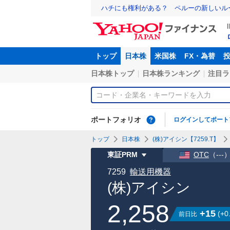
ハチにも権利がある？ ペルーの新しいル
トップ
日本株
米国株
FX・為替
日本株トップ
日本株ランキング
注目ラ
ポートフォリオ
ログインしてポート
トップ
日本株
(株)アイシン【7259.T】
東証PRM
OTC
（
---
7259
輸送用機器
(株)アイシン
2,258
+15
(
+0
前日比