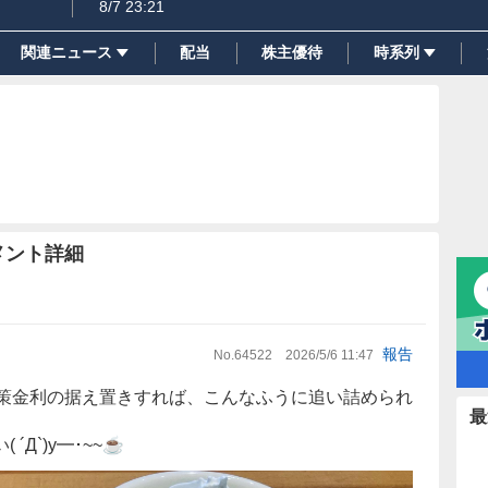
8/7 23:21
関連ニュース
配当
株主優待
時系列
メント詳細
報告
No.
64522
2026/5/6 11:47
政策金利の据え置きすれば、こんなふうに追い詰められ
最
Д`)y━･~~☕️