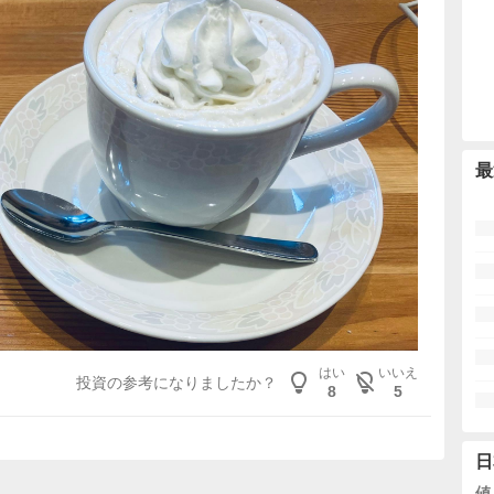
最
はい
いいえ
投資の参考になりましたか？
8
5
日
値