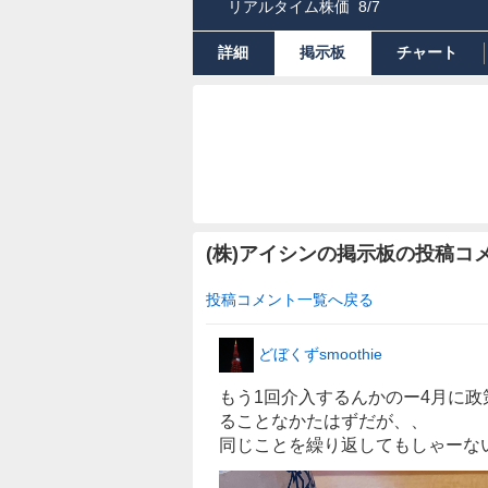
リアルタイム株価
8/7
詳細
掲示板
チャート
(株)アイシンの掲示板の投稿コ
投稿コメント一覧へ戻る
どぼくずsmoothie
もう1回介入するんかのー4月に
ることなかたはずだが、、
同じことを繰り返してもしゃーない( ´