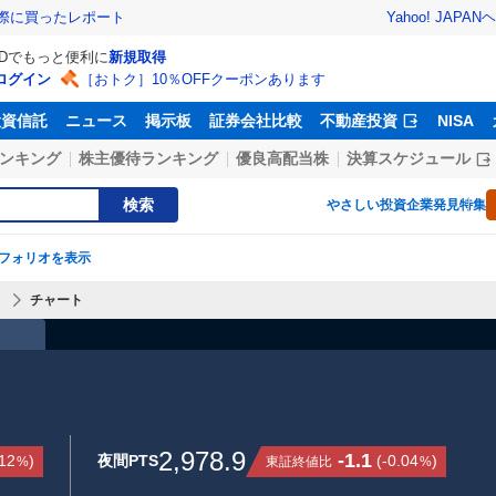
Yahoo! JAPAN
ヘ
実際に買ったレポート
IDでもっと便利に
新規取得
ログイン
［おトク］10％OFFクーポンあります
投資信託
ニュース
掲示板
証券会社比較
不動産投資
NISA
ンキング
株主優待ランキング
優良高配当株
決算スケジュール
検索
やさしい投資
企業発見特集
フォリオを表示
】
チャート
）
2,978.9
-1.1
.12
)
夜間PTS
(
-0.04
)
東証終値比
%
%