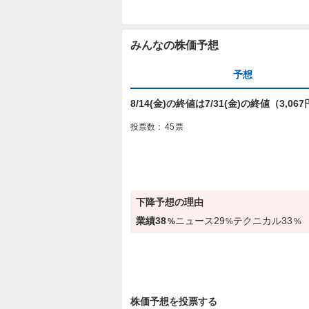
みんなの株価予想
予想
8/14(金)の終値は7/31(金)の終値（3,
投票数：
45
票
下降
予想の理由
業績
38
ニュース
29
テクニカル
33
%
%
%
株価予想を投票する