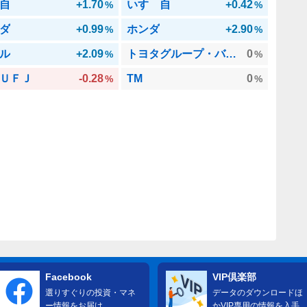
自
+1.70
いすゞ自
+0.42
%
%
ダ
+0.99
ホンダ
+2.90
%
%
ル
+2.09
トヨタグループ・バランスファンド
0
%
%
ＵＦＪ
-0.28
TM
0
%
%
Facebook
VIP倶楽部
選りすぐりの投資・マネ
データのダウンロードほ
ー情報をお届け
かVIP専用の情報を入手