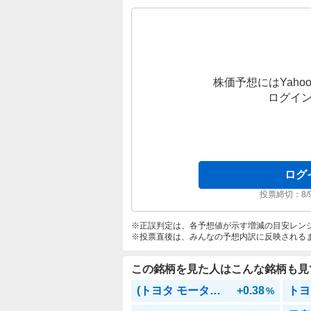
株価予想にはYahoo
ログイ
ログ
投票締切：
8/
正誤判定は、各予想値が示す増減の目安レン
投票直後は、みんなの予想内訳に反映される
この銘柄を見た人はこんな銘柄も見
(トヨタ モーター クレジット)トヨタG世界債券(毎月)
+0.38
トヨ
%