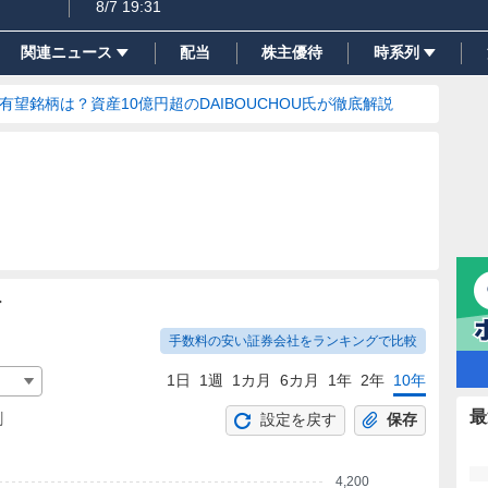
8/7 19:31
関連ニュース
配当
株主優待
時系列
の有望銘柄は？資産10億円超のDAIBOUCHOU氏が徹底解説
ト
手数料の安い証券会社をランキングで比較
1日
1週
1カ月
6カ月
1年
2年
10年
最
割
設定を戻す
保存
4,200