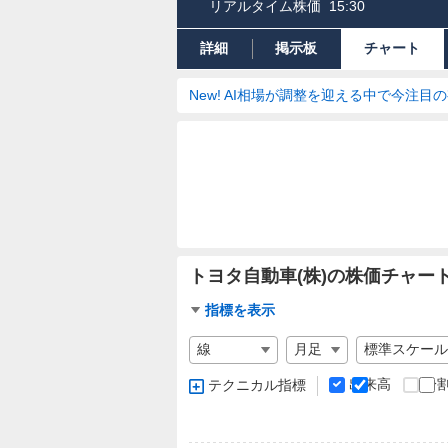
リアルタイム株価
15:30
詳細
掲示板
チャート
New! AI相場が調整を迎える中で今注目
トヨタ自動車(株)の株価チャー
チ
指標を表示
ャ
チ
ー
ャ
ト
ー
出来高
分
テクニカル指標
指
ト
標
の
設