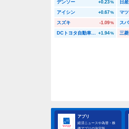
デンソー
+0.23
日産
%
アイシン
+0.67
マツ
%
スズキ
-1.09
スバ
%
DCトヨタ自動車/トヨタグループ株式ファンド
+1.94
三菱
%
アプリ
経済ニュースや為替・株
価アプリの決定版