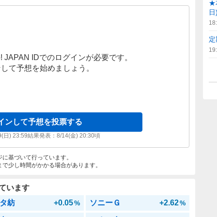
★
日
18
定
19
! JAPAN IDでのログインが必要です。
ンして予想を始めましょう。
インして予想を投票する
9(日) 23:59
結果発表：
8/14(金) 20:30
頃
ジに基づいて行っています。
まで少し時間がかかる場合があります。
ています
タ紡
+0.05
ソニーＧ
+2.62
%
%