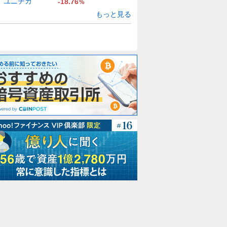
ユニチカ
-18.76
%
もっと見る