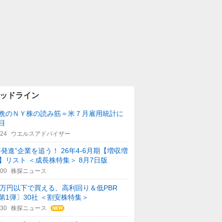
ッドライン
晩のＮＹ株の読み筋＝米７月雇用統計に
目
:24
ウエルスアドバイザー
好発進”企業を追う！ 26年4-6月期【増収増
】リスト ＜成長株特集＞ 8月7日版
:00
株探ニュース
0万円以下で買える、高利回り＆低PBR
第1弾〕30社 ＜割安株特集＞
:30
株探ニュース