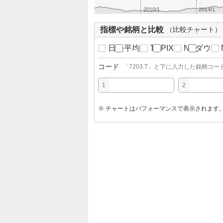
2010/1
2014/1
指標や銘柄と比較
（比較チャート）
日経平均
TOPIX
NYダウ
コード
「
7203.T
」と下に入力した銘柄コー
1
2
※ チャートはパフォーマンスで表示されます