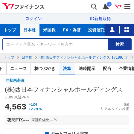
i
ログイン
ID新規取得
主
トップ
日本株
米国株
FX・為替
投資信託
ニュース
な
サ
銘
検索
ー
柄
ビ
を
トップ
日本株
(株)西日本フィナンシャルホールディングス【7189.T】
ス
検
索
ト
ニュース
株つぶやき
決算
適時開示
配当
企業情
年初来高値
(株)西日本フィナンシャルホールディングス
7189
東証PRM
4,563
+124
8/6
リアルタイム株価
+2.79
%
---
夜間PTS
東証終値比
---
%
--:--
ポートフォリオ追加