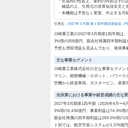
生成AIの性質上、要約の内容はその
確認の上、引用元の決算短信全文と
本機能は予告なく変更、中止する可
引用元：
2027年３月期 第１四半期決算短信
（P
川崎重工業の2027年3月期第1四半期は、売
3%増の358億円、親会社帰属四半期利益
予想も増収増益を見込んでおり、後発事
主な事業セグメント
川崎重工業株式会社の主な事業セグメン
マリン、精密機械・ロボット、パワース
空機から鉄道車両、ガスタービン、産業
当決算における事業や経営成績の主な
2027年3月期第1四半期（2026年4月
3%増の5,436億円、事業利益は74.3%
親会社帰属の四半期利益は269.0%増の
ト別では、航空宇宙システムが1,376億