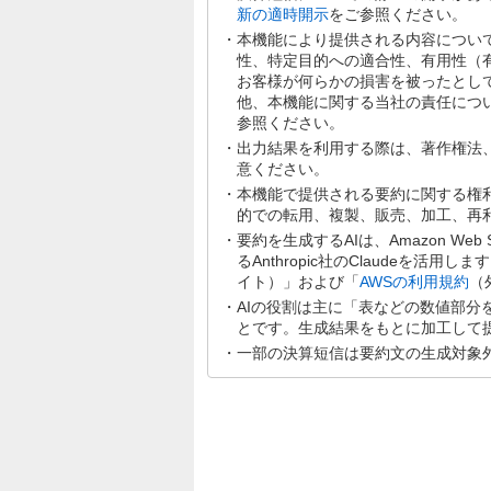
新の適時開示
をご参照ください。
本機能により提供される内容につい
性、特定目的への適合性、有用性（
お客様が何らかの損害を被ったとし
他、本機能に関する当社の責任につ
参照ください。
出力結果を利用する際は、著作権法
意ください。
本機能で提供される要約に関する権
的での転用、複製、販売、加工、再
要約を生成するAIは、Amazon Web Se
るAnthropic社のClaudeを活用
イト）」および「
AWSの利用規約
（
AIの役割は主に「表などの数値部
とです。生成結果をもとに加工して
一部の決算短信は要約文の生成対象