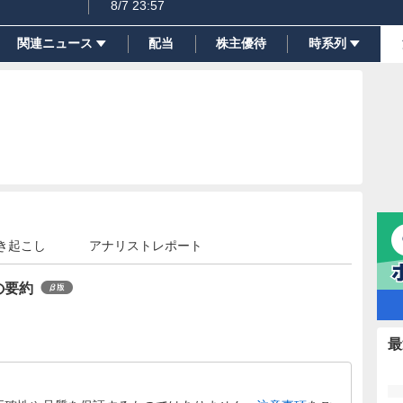
8/7 23:57
関連ニュース
配当
株主優待
時系列
き起こし
アナリストレポート
の要約
最