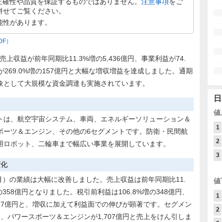
正確性や品質を保証するものではありません。
注意事項
をご
併せてご覧ください。
能性があります。
DF）
上収益が前年同期比11.3%増の5,436億円、事業利益が74.
が269.0%増の157億円と大幅な増収増益を達成しました。通期
象として大規模な資金調達も実施されています。
日
値
トは、航空宇宙システム、車両、エネルギーソリューション＆
1
ポーツ＆エンジン、その他の6セグメントです。防衛・民間航
2
用ロボット、二輪車まで幅広い事業を展開しています。
3
変化
〜6月）の業績は大幅に改善しました。売上収益は前年同期比11.
値
増の358億円となりました。税引前利益は106.8%増の348億円、
1
157億円と、増収に加えて利益面での伸びが顕著です。セグメン
2
円、パワースポーツ＆エンジンが1,707億円と売上をけん引しま