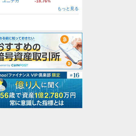
ユニチカ
-18.76
%
もっと見る