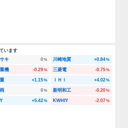
ています
サキ
0
川崎地質
+0.84
%
%
重機
-0.29
三菱電
-0.75
%
%
重
+1.15
ＩＨＩ
+4.02
%
%
両
0
新明和工
-0.20
%
%
CY
+5.42
KWHIY
-2.07
%
%