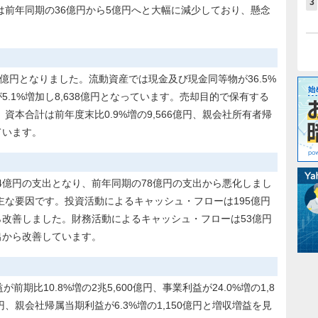
3
前年同期の36億円から5億円へと大幅に減少しており、懸念
56億円となりました。流動資産では現金及び現金同等物が36.5%
5.1%増加し8,638億円となっています。売却目的で保有する
。資本合計は前年度末比0.9%増の9,566億円、親会社所有者帰
しています。
4億円の支出となり、前年同期の78億円の支出から悪化しまし
な要因です。投資活動によるキャッシュ・フローは195億円
ら改善しました。財務活動によるキャッシュ・フローは53億円
出から改善しています。
前期比10.8%増の2兆5,600億円、事業利益が24.0%増の1,8
億円、親会社帰属当期利益が6.3%増の1,150億円と増収増益を見