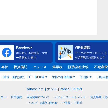
Facebook
VIP倶楽部
選りすぐりの投資・マネ
データのダウンロードほ
ー情報をお届け
かVIP専用の情報を入手
・為替
投資信託
ニュース
掲示板
証券会社比較
不動産投
日本株、国内指数、ETF、REIT等
世界の株価指数
米国株
FX経済
Yahoo!ファイナンス
Yahoo! JAPAN
ンター
利用規約
広告掲載について
メディアステートメント
免責事項（必
ヘルプ・お問い合わせ
ご意見・ご要望