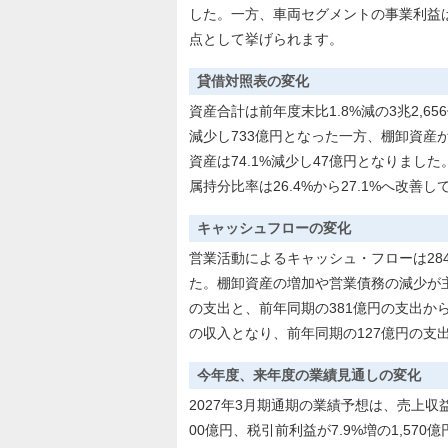
した。一方、車両セグメントの事業利益は
点として挙げられます。
貸借対照表の変化
資産合計は前年度末比1.8%減の3兆2,6
減少し733億円となった一方、棚卸資産が
資産は74.1%減少し47億円となりました
属持分比率は26.4%から27.1%へ改善
キャッシュフローの変化
営業活動によるキャッシュ・フローは28
た。棚卸資産の増加や営業債務の減少が主
の支出と、前年同期の381億円の支出か
の収入となり、前年同期の127億円の支
今年度、来年度の業績見通しの変化
2027年3月期通期の業績予想は、売上収益が
00億円、税引前利益が7.9%増の1,570