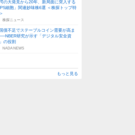
愕の大発見から20年、新局面に突入する
iPS細胞」関連妙味株6選 ＜株探トップ特
＞
株探ニュース
国債不足でステーブルコイン需要が高ま
──NBER研究が示す「デジタル安全資
」の役割
NADA NEWS
もっと見る