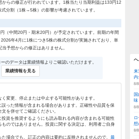
からの修正が行われています。1株当たり当期利益は133円12
の株式分割（1株→5株）の影響が考慮されています。
40円（中間20円・期末20円）が予定されています。前期の年間
2026年4月に1株につき5株の株式分割が実施されており、単
配当予想からの修正はありません。
ヘ
ローのデータは業績情報よりご確認いただけます。
業績情報を見る
来
内
8/8
国
なく変更、停止または中止する可能性があります。
味
文に誤った情報が含まれる場合があります。正確性や品質を保
8/8
全文を併せてご確認ください。
ロ
文に投資を推奨するようにも読み取れる内容が含まれる可能性
想
るものではありません。投資に関する決定は、利用者ご自身
8/8
った場合でも、訂正の内容は要約に反映されませんので、
最