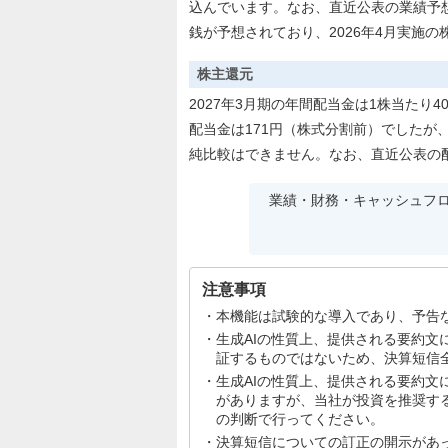
込んでいます。なお、直近公表の業績予想
銭が予想されており、2026年4月実施
株主還元
2027年3月期の年間配当金は1株当たり
配当金は171円（株式分割前）でしたが、
純比較はできません。なお、直近公表の
業績・財務・キャッシュフ
注意事項
本機能は試験的な導入であり、予告
生成AIの性質上、提供される要約
証するものではないため、決算短信
生成AIの性質上、提供される要約
がありますが、当社が投資を推奨す
の判断で行ってください。
決算短信についての訂正の開示があ