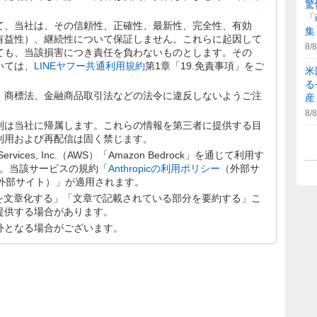
驚
「
て、当社は、その信頼性、正確性、最新性、完全性、有効
集
有益性）、継続性について保証しません。これらに起因して
8/8
ても、当該損害につき責任を負わないものとします。その
いては、
LINEヤフー共通利用規約
第1章「19.免責事項」をご
米
る
、商標法、金融商品取引法などの法令に違反しないようご注
産
8/8
利は当社に帰属します。これらの情報を第三者に提供する目
利用および再配信は固く禁じます。
rvices, Inc.（AWS）「Amazon Bedrock」を通じて利用す
します。当該サービスの規約「
Anthropicの利用ポリシー
（外部サ
外部サイト）」が適用されます。
分を文章化する」「文章で記載されている部分を要約する」こ
提供する場合があります。
外となる場合がございます。