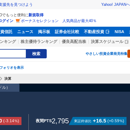
Yahoo! JAPAN
ヘ
支援先を見つけよう
IDでもっと便利に
新規取得
ログイン
ボーナスセレクション 人気商品が最大40％
投資信託
ニュース
掲示板
証券会社比較
不動産投資
NISA
ンキング
株主優待ランキング
優良高配当株
決算スケジュール
検索
やさしい投資
企業発見特集
フォリオを表示
決算
1ドル
）
2,795
0
+16.5
(
-3.14
)
夜間PTS
(
+0.59
)
東証終値比
%
%