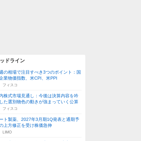
ッドライン
週の相場で注目すべき3つのポイント：国
企業物価指数、米CPI、米PPI
フィスコ
内株式市場見通し：今後は決算内容を吟
した選別物色の動きが強まっていく公算
フィスコ
ート製薬、2027年3月期1Q発表と通期予
の上方修正を受け株価急伸
LIMO