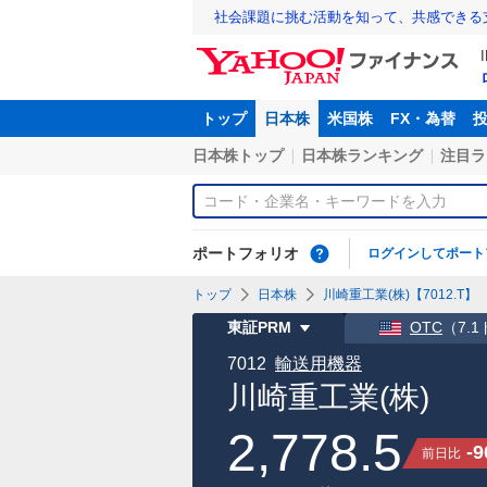
社会課題に挑む活動を知って、共感できる
トップ
日本株
米国株
FX・為替
日本株トップ
日本株ランキング
注目ラ
ポートフォリオ
ログインしてポート
トップ
日本株
川崎重工業(株)【7012.T】
東証PRM
OTC
（
7.
7012
輸送用機器
川崎重工業(株)
2,778.5
-9
前日比